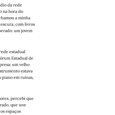
édio da rede
o na hora do
a chamou a minha
 escura, com livros
perado: um jovem
 rede estadual
Fórum Estadual de
rpresa: um velho
nstrumento estava
 piano em ruínas,
sores, percebi que
orado, que une
 os espaços