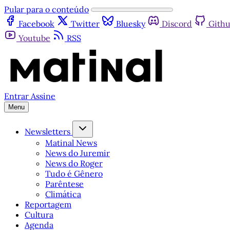
Pular para o conteúdo
Facebook
Twitter
Bluesky
Discord
Gith
Youtube
RSS
Entrar
Assine
Menu
Newsletters
Matinal News
News do Juremir
News do Roger
Tudo é Gênero
Parêntese
Climática
Reportagem
Cultura
Agenda