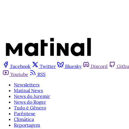
Facebook
Twitter
Bluesky
Discord
Gith
Youtube
RSS
Newsletters
Matinal News
News do Juremir
News do Roger
Tudo é Gênero
Parêntese
Climática
Reportagem