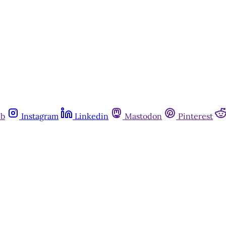
Já tem uma conta?
Entrar
ub
Instagram
Linkedin
Mastodon
Pinterest