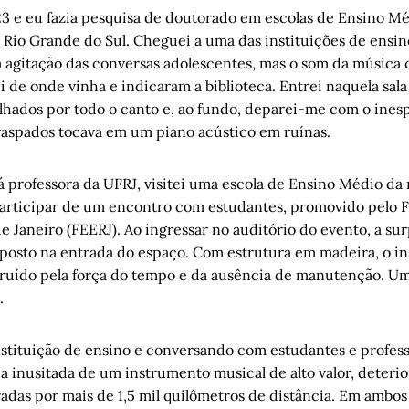
23 e eu fazia pesquisa de doutorado em escolas de Ensino M
 Rio Grande do Sul. Cheguei a uma das instituições de ensin
a agitação das conversas adolescentes, mas o som da músic
 de onde vinha e indicaram a biblioteca. Entrei naquela sala
hados por todo o canto e, ao fundo, deparei-me com o ines
raspados tocava em um piano acústico em ruínas.
á professora da UFRJ, visitei uma escola de Ensino Médio da
articipar de um encontro com estudantes, promovido pelo 
 Janeiro (FEERJ). Ao ingressar no auditório do evento, a su
sposto na entrada do espaço. Com estrutura em madeira, o i
ruído pela força do tempo e da ausência de manutenção. Um
.
nstituição de ensino e conversando com estudantes e profes
a inusitada de um instrumento musical de alto valor, deteri
radas por mais de 1,5 mil quilômetros de distância. Em ambos