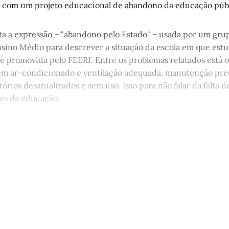
ta com um projeto educacional de abandono da educação púb
ta a expressão – "abandono pelo Estado" – usada por um gru
nsino Médio para descrever a situação da escola em que est
e promovida pelo FEERJ. Entre os problemas relatados está o
sem ar-condicionado e ventilação adequada, manutenção prec
tórios desatualizados e sem uso. Isso para não falar da falta 
ais da educação.
st é aberto e está disponível para 
cadastro gratuito no site da Matinal
Inscreva-se gratuitamente