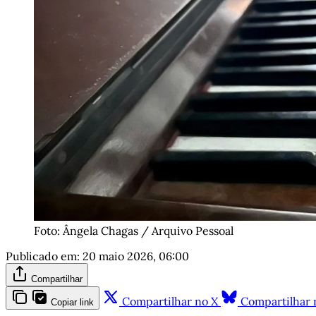
Foto: Ângela Chagas / Arquivo Pessoal
Publicado em:
20 maio 2026, 06:00
Compartilhar
Compartilhar no X
Compartilhar 
Copiar link