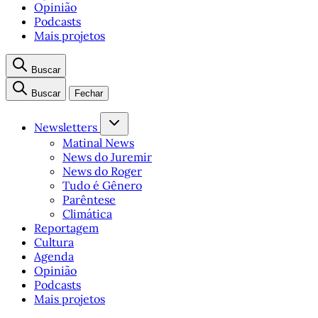
Opinião
Podcasts
Mais projetos
Buscar
Buscar
Fechar
Newsletters
Matinal News
News do Juremir
News do Roger
Tudo é Gênero
Parêntese
Climática
Reportagem
Cultura
Agenda
Opinião
Podcasts
Mais projetos