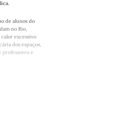
lica.
po de alunos do
udam no Rio,
 calor excessivo
ária dos espaços,
de professores e
quem tem