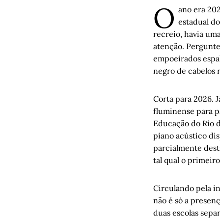
O
ano era 20
estadual do
recreio, havia um
atenção. Perguntei
empoeirados espal
negro de cabelos 
Corta para 2026. J
fluminense para p
Educação do Rio de
piano acústico di
parcialmente dest
tal qual o primeiro
Circulando pela i
não é só a presenç
duas escolas sepa