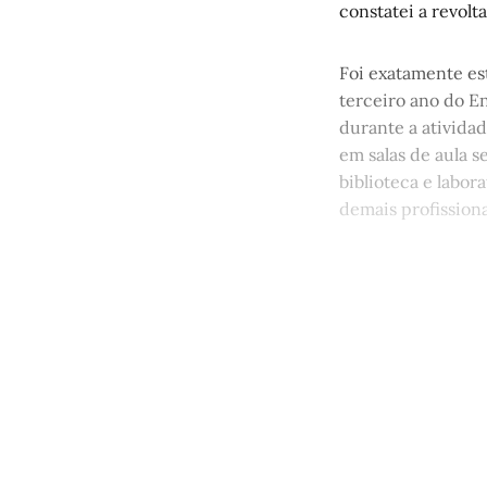
constatei a revol
Foi exatamente es
terceiro ano do E
durante a atividad
em salas de aula 
biblioteca e labora
demais profission
Este po