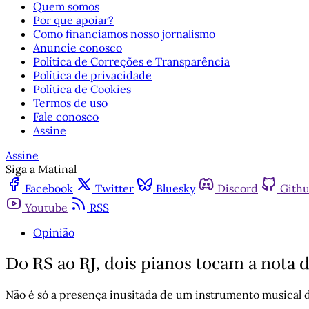
Quem somos
Por que apoiar?
Como financiamos nosso jornalismo
Anuncie conosco
Política de Correções e Transparência
Política de privacidade
Política de Cookies
Termos de uso
Fale conosco
Assine
Assine
Siga a Matinal
Facebook
Twitter
Bluesky
Discord
Gith
Youtube
RSS
Opinião
Do RS ao RJ, dois pianos tocam a nota 
Não é só a presença inusitada de um instrumento musical de