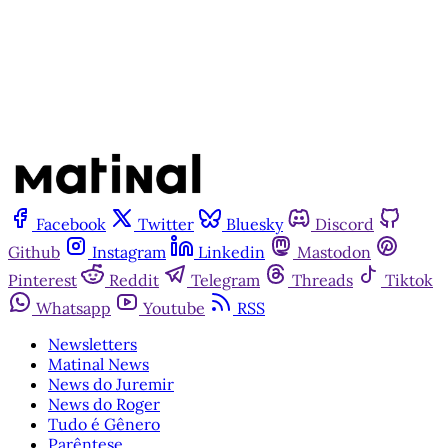
Já tem uma conta?
Entrar
Facebook
Twitter
Bluesky
Discord
Github
Instagram
Linkedin
Mastodon
Pinterest
Reddit
Telegram
Threads
Tiktok
Whatsapp
Youtube
RSS
Newsletters
Matinal News
News do Juremir
News do Roger
Tudo é Gênero
Parêntese