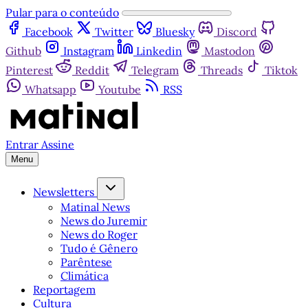
Pular para o conteúdo
Facebook
Twitter
Bluesky
Discord
Github
Instagram
Linkedin
Mastodon
Pinterest
Reddit
Telegram
Threads
Tiktok
Whatsapp
Youtube
RSS
Entrar
Assine
Menu
Newsletters
Matinal News
News do Juremir
News do Roger
Tudo é Gênero
Parêntese
Climática
Reportagem
Cultura