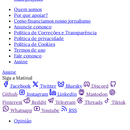
Quem somos
Por que apoiar?
Como financiamos nosso jornalismo
Anuncie conosco
Política de Correções e Transparência
Política de privacidade
Política de Cookies
Termos de uso
Fale conosco
Assine
Assine
Siga a Matinal
Facebook
Twitter
Bluesky
Discord
Github
Instagram
Linkedin
Mastodon
Pinterest
Reddit
Telegram
Threads
Tiktok
Whatsapp
Youtube
RSS
Opinião