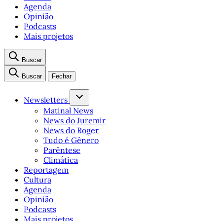
Agenda
Opinião
Podcasts
Mais projetos
Buscar
Buscar
Fechar
Newsletters
Matinal News
News do Juremir
News do Roger
Tudo é Gênero
Parêntese
Climática
Reportagem
Cultura
Agenda
Opinião
Podcasts
Mais projetos