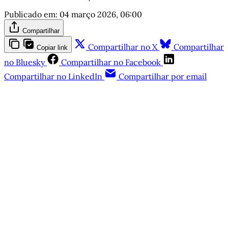
Publicado em:
04 março 2026, 06:00
Compartilhar
Compartilhar no X
Compartilhar
Copiar link
no Bluesky
Compartilhar no Facebook
Compartilhar no LinkedIn
Compartilhar por email
Este post é aberto e está
disponível para quem tem
cadastro gratuito no site da
Matinal
Inscreva-se gratuitamente