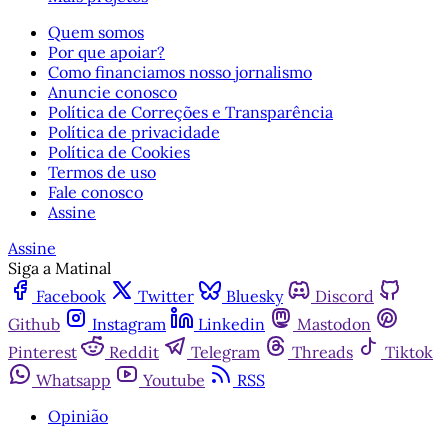
Quem somos
Por que apoiar?
Como financiamos nosso jornalismo
Anuncie conosco
Política de Correções e Transparência
Política de privacidade
Política de Cookies
Termos de uso
Fale conosco
Assine
Assine
Siga a Matinal
Facebook
Twitter
Bluesky
Discord
Github
Instagram
Linkedin
Mastodon
Pinterest
Reddit
Telegram
Threads
Tiktok
Whatsapp
Youtube
RSS
Opinião