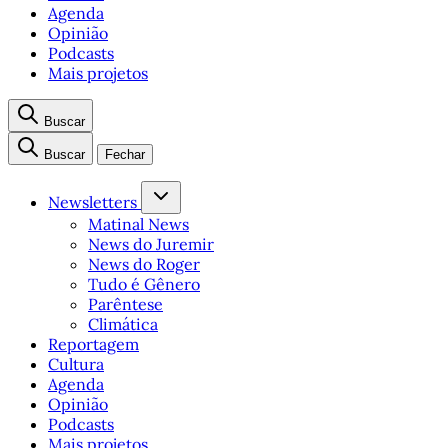
Agenda
Opinião
Podcasts
Mais projetos
Buscar
Buscar
Fechar
Newsletters
Matinal News
News do Juremir
News do Roger
Tudo é Gênero
Parêntese
Climática
Reportagem
Cultura
Agenda
Opinião
Podcasts
Mais projetos