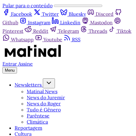
Pular para o conteúdo
Facebook
Twitter
Bluesky
Discord
Github
Instagram
Linkedin
Mastodon
Pinterest
Reddit
Telegram
Threads
Tiktok
Whatsapp
Youtube
RSS
Entrar
Assine
Menu
Newsletters
Matinal News
News do Juremir
News do Roger
Tudo é Gênero
Parêntese
Climática
Reportagem
Cultura