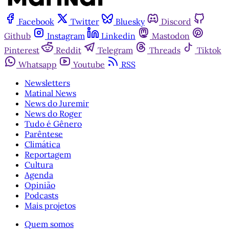
Facebook
Twitter
Bluesky
Discord
Github
Instagram
Linkedin
Mastodon
Pinterest
Reddit
Telegram
Threads
Tiktok
Whatsapp
Youtube
RSS
Newsletters
Matinal News
News do Juremir
News do Roger
Tudo é Gênero
Parêntese
Climática
Reportagem
Cultura
Agenda
Opinião
Podcasts
Mais projetos
Quem somos