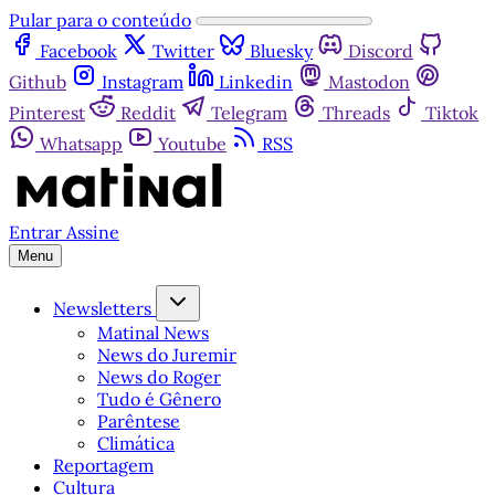
Pular para o conteúdo
Facebook
Twitter
Bluesky
Discord
Github
Instagram
Linkedin
Mastodon
Pinterest
Reddit
Telegram
Threads
Tiktok
Whatsapp
Youtube
RSS
Entrar
Assine
Menu
Newsletters
Matinal News
News do Juremir
News do Roger
Tudo é Gênero
Parêntese
Climática
Reportagem
Cultura