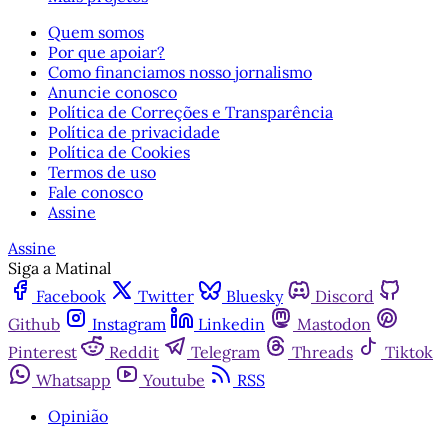
Quem somos
Por que apoiar?
Como financiamos nosso jornalismo
Anuncie conosco
Política de Correções e Transparência
Política de privacidade
Política de Cookies
Termos de uso
Fale conosco
Assine
Assine
Siga a Matinal
Facebook
Twitter
Bluesky
Discord
Github
Instagram
Linkedin
Mastodon
Pinterest
Reddit
Telegram
Threads
Tiktok
Whatsapp
Youtube
RSS
Opinião