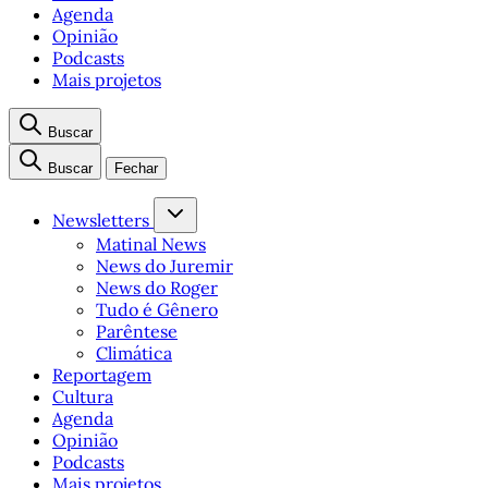
Agenda
Opinião
Podcasts
Mais projetos
Buscar
Buscar
Fechar
Newsletters
Matinal News
News do Juremir
News do Roger
Tudo é Gênero
Parêntese
Climática
Reportagem
Cultura
Agenda
Opinião
Podcasts
Mais projetos