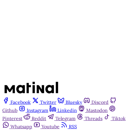
Matinal
Inscreva-se gratuitamente
Já tem uma conta?
Entrar
Facebook
Twitter
Bluesky
Discord
Github
Instagram
Linkedin
Mastodon
Pinterest
Reddit
Telegram
Threads
Tiktok
Whatsapp
Youtube
RSS