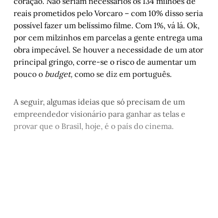
coração. Não seriam necessários os 134 milhões de
reais prometidos pelo Vorcaro – com 10% disso seria
possível fazer um belíssimo filme. Com 1%, vá lá. Ok,
por cem milzinhos em parcelas a gente entrega uma
obra impecável. Se houver a necessidade de um ator
principal gringo, corre-se o risco de aumentar um
pouco o
budget,
como se diz em português.
A seguir, algumas ideias que só precisam de um
empreendedor visionário para ganhar as telas e
provar que o Brasil, hoje, é o país do cinema.
Este post é aberto e está
disponível para quem tem
cadastro gratuito no site da