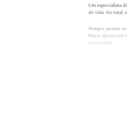
Um especialista d
de vida. No total, 
Sempre pensei nes
bloco. Quem tem 6
centenário.
Este po