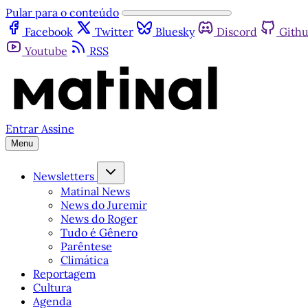
Pular para o conteúdo
Facebook
Twitter
Bluesky
Discord
Gith
Youtube
RSS
Entrar
Assine
Menu
Newsletters
Matinal News
News do Juremir
News do Roger
Tudo é Gênero
Parêntese
Climática
Reportagem
Cultura
Agenda