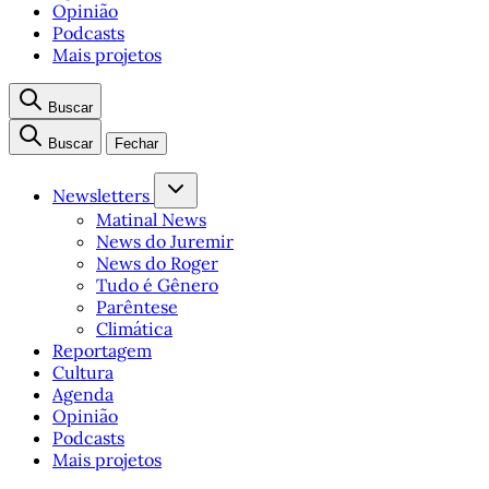
Opinião
Podcasts
Mais projetos
Buscar
Buscar
Fechar
Newsletters
Matinal News
News do Juremir
News do Roger
Tudo é Gênero
Parêntese
Climática
Reportagem
Cultura
Agenda
Opinião
Podcasts
Mais projetos