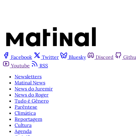
Facebook
Twitter
Bluesky
Discord
Gith
Youtube
RSS
Newsletters
Matinal News
News do Juremir
News do Roger
Tudo é Gênero
Parêntese
Climática
Reportagem
Cultura
Agenda