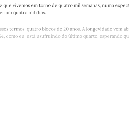
iz que vivemos em torno de quatro mil semanas, numa expect
seriam quatro mil dias.
ses termos: quatro blocos de 20 anos. A longevidade vem a
4, como eu, está usufruindo do último quarto, esperando 
st é aberto e está disponível para 
cadastro gratuito no site da Matinal
Inscreva-se gratuitamente
Já tem uma conta?
Entrar