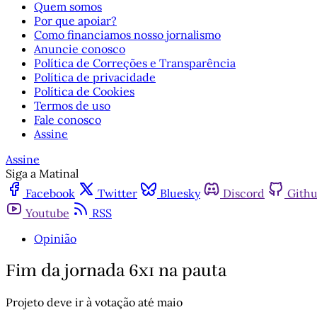
Quem somos
Por que apoiar?
Como financiamos nosso jornalismo
Anuncie conosco
Política de Correções e Transparência
Política de privacidade
Política de Cookies
Termos de uso
Fale conosco
Assine
Assine
Siga a Matinal
Facebook
Twitter
Bluesky
Discord
Gith
Youtube
RSS
Opinião
Fim da jornada 6x1 na pauta
Projeto deve ir à votação até maio