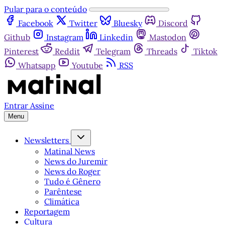
Pular para o conteúdo
Facebook
Twitter
Bluesky
Discord
Github
Instagram
Linkedin
Mastodon
Pinterest
Reddit
Telegram
Threads
Tiktok
Whatsapp
Youtube
RSS
Entrar
Assine
Menu
Newsletters
Matinal News
News do Juremir
News do Roger
Tudo é Gênero
Parêntese
Climática
Reportagem
Cultura