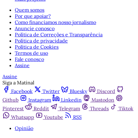
Quem somos
Por que apoiar?
Como financiamos nosso jornalismo
Anuncie conosco
Política de Correções e Transparência
Política de privacidade
Política de Cookies
Termos de uso
Fale conosco
Assine
Assine
Siga a Matinal
Facebook
Twitter
Bluesky
Discord
Github
Instagram
Linkedin
Mastodon
Pinterest
Reddit
Telegram
Threads
Tiktok
Whatsapp
Youtube
RSS
Opinião