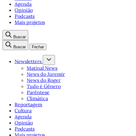
Agenda
Opinião
Podcasts
Mais projetos
Buscar
Buscar
Fechar
Newsletters
Matinal News
News do Juremir
News do Roger
Tudo é Gênero
Parêntese
Climática
Reportagem
Cultura
Agenda
Opinião
Podcasts
Mais projetos