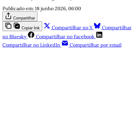
Publicado em:
18 junho 2026, 06:00
Compartilhar
Compartilhar no X
Compartilhar
Copiar link
no Bluesky
Compartilhar no Facebook
Compartilhar no LinkedIn
Compartilhar por email
Este post é aberto e está
disponível para quem tem
cadastro gratuito no site da
Matinal
Inscreva-se gratuitamente