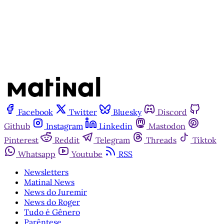
Já tem uma conta?
Entrar
Facebook
Twitter
Bluesky
Discord
Github
Instagram
Linkedin
Mastodon
Pinterest
Reddit
Telegram
Threads
Tiktok
Whatsapp
Youtube
RSS
Newsletters
Matinal News
News do Juremir
News do Roger
Tudo é Gênero
Parêntese