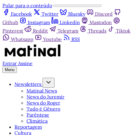
Pular para o conteúdo
Facebook
Twitter
Bluesky
Discord
Github
Instagram
Linkedin
Mastodon
Pinterest
Reddit
Telegram
Threads
Tiktok
Whatsapp
Youtube
RSS
Entrar
Assine
Menu
Newsletters
Matinal News
News do Juremir
News do Roger
Tudo é Gênero
Parêntese
Climática
Reportagem
Cultura