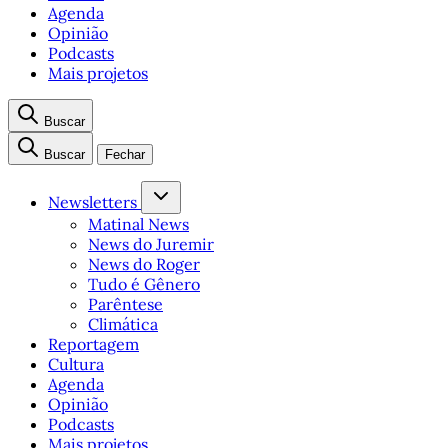
Agenda
Opinião
Podcasts
Mais projetos
Buscar
Buscar
Fechar
Newsletters
Matinal News
News do Juremir
News do Roger
Tudo é Gênero
Parêntese
Climática
Reportagem
Cultura
Agenda
Opinião
Podcasts
Mais projetos