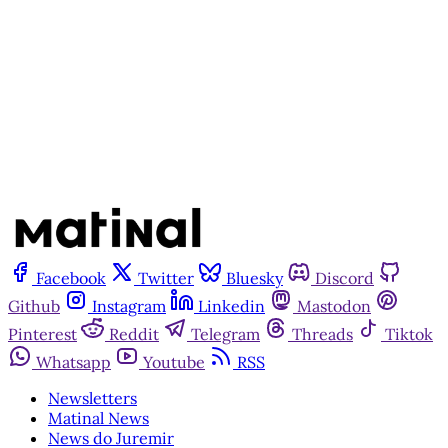
Inscreva-se gratuitamente
Já tem uma conta?
Entrar
Facebook
Twitter
Bluesky
Discord
Github
Instagram
Linkedin
Mastodon
Pinterest
Reddit
Telegram
Threads
Tiktok
Whatsapp
Youtube
RSS
Newsletters
Matinal News
News do Juremir