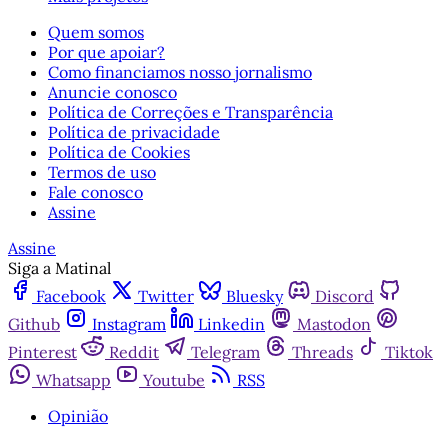
Quem somos
Por que apoiar?
Como financiamos nosso jornalismo
Anuncie conosco
Política de Correções e Transparência
Política de privacidade
Política de Cookies
Termos de uso
Fale conosco
Assine
Assine
Siga a Matinal
Facebook
Twitter
Bluesky
Discord
Github
Instagram
Linkedin
Mastodon
Pinterest
Reddit
Telegram
Threads
Tiktok
Whatsapp
Youtube
RSS
Opinião