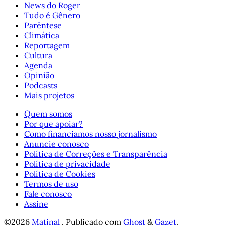
News do Roger
Tudo é Gênero
Parêntese
Climática
Reportagem
Cultura
Agenda
Opinião
Podcasts
Mais projetos
Quem somos
Por que apoiar?
Como financiamos nosso jornalismo
Anuncie conosco
Política de Correções e Transparência
Política de privacidade
Política de Cookies
Termos de uso
Fale conosco
Assine
©2026
Matinal
.
Publicado com
Ghost
&
Gazet
.