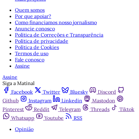
Quem somos
Por que apoiar?
Como financiamos nosso jornalismo
Anuncie conosco
Política de Correções e Transparência
Política de privacidade
Política de Cookies
Termos de uso
Fale conosco
Assine
Assine
Siga a Matinal
Facebook
Twitter
Bluesky
Discord
Github
Instagram
Linkedin
Mastodon
Pinterest
Reddit
Telegram
Threads
Tiktok
Whatsapp
Youtube
RSS
Opinião