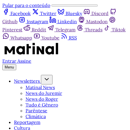
Pular para o conteúdo
Facebook
Twitter
Bluesky
Discord
Github
Instagram
Linkedin
Mastodon
Pinterest
Reddit
Telegram
Threads
Tiktok
Whatsapp
Youtube
RSS
Entrar
Assine
Menu
Newsletters
Matinal News
News do Juremir
News do Roger
Tudo é Gênero
Parêntese
Climática
Reportagem
Cultura