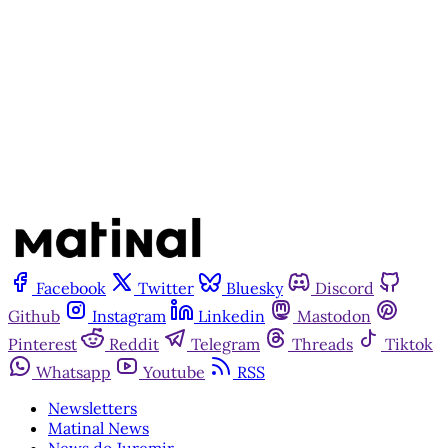
Inscreva-se gratuitamente
Já tem uma conta?
Entrar
Facebook
Twitter
Bluesky
Discord
Github
Instagram
Linkedin
Mastodon
Pinterest
Reddit
Telegram
Threads
Tiktok
Whatsapp
Youtube
RSS
Newsletters
Matinal News