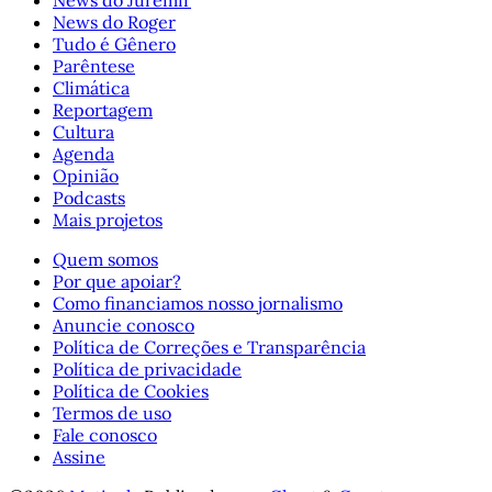
News do Juremir
News do Roger
Tudo é Gênero
Parêntese
Climática
Reportagem
Cultura
Agenda
Opinião
Podcasts
Mais projetos
Quem somos
Por que apoiar?
Como financiamos nosso jornalismo
Anuncie conosco
Política de Correções e Transparência
Política de privacidade
Política de Cookies
Termos de uso
Fale conosco
Assine