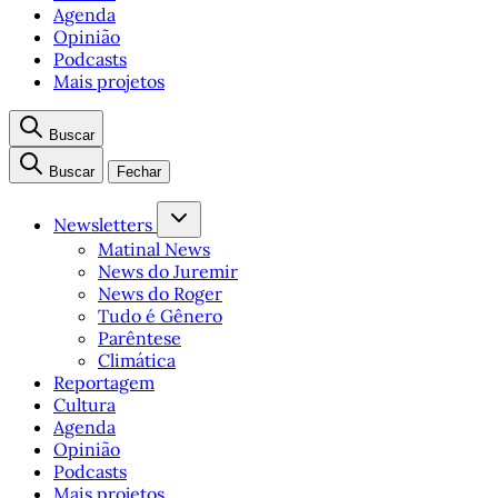
Agenda
Opinião
Podcasts
Mais projetos
Buscar
Buscar
Fechar
Newsletters
Matinal News
News do Juremir
News do Roger
Tudo é Gênero
Parêntese
Climática
Reportagem
Cultura
Agenda
Opinião
Podcasts
Mais projetos