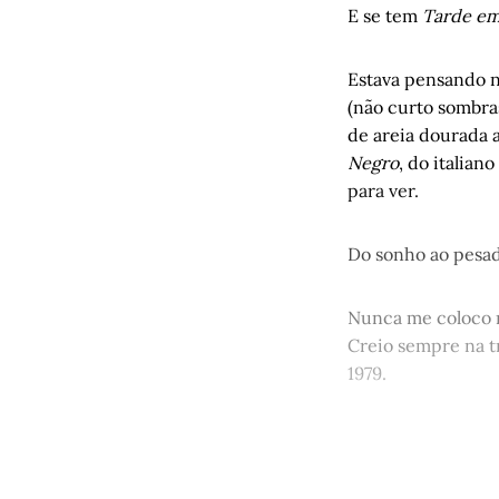
E se tem
Tarde em
Estava pensando n
(não curto sombra
de areia dourada a
Negro
, do italian
para ver.
Do sonho ao pesad
Nunca me coloco n
Creio sempre na tr
1979.