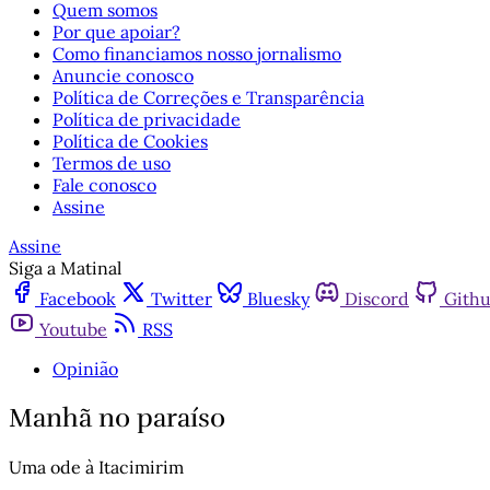
Quem somos
Por que apoiar?
Como financiamos nosso jornalismo
Anuncie conosco
Política de Correções e Transparência
Política de privacidade
Política de Cookies
Termos de uso
Fale conosco
Assine
Assine
Siga a Matinal
Facebook
Twitter
Bluesky
Discord
Gith
Youtube
RSS
Opinião
Manhã no paraíso
Uma ode à Itacimirim