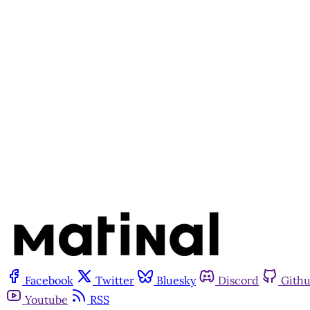
Este po
Facebook
Twitter
Bluesky
Discord
Gith
Youtube
RSS