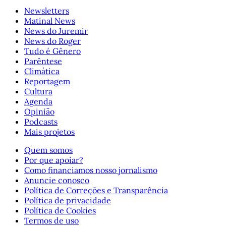
Newsletters
Matinal News
News do Juremir
News do Roger
Tudo é Gênero
Parêntese
Climática
Reportagem
Cultura
Agenda
Opinião
Podcasts
Mais projetos
Quem somos
Por que apoiar?
Como financiamos nosso jornalismo
Anuncie conosco
Política de Correções e Transparência
Política de privacidade
Política de Cookies
Termos de uso