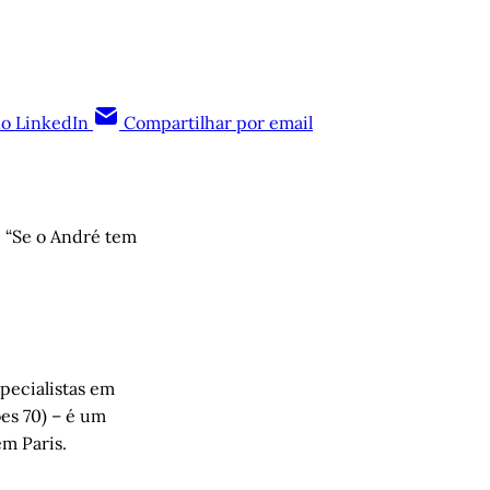
no LinkedIn
Compartilhar por email
: “Se o André tem
pecialistas em
es 70) – é um
em Paris.