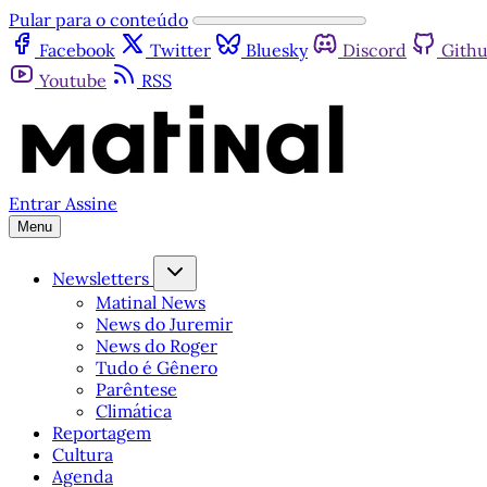
Pular para o conteúdo
Facebook
Twitter
Bluesky
Discord
Gith
Youtube
RSS
Entrar
Assine
Menu
Newsletters
Matinal News
News do Juremir
News do Roger
Tudo é Gênero
Parêntese
Climática
Reportagem
Cultura
Agenda