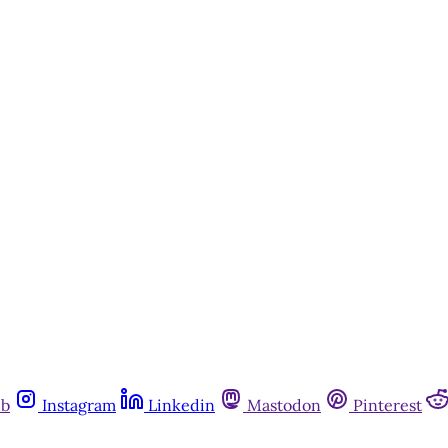
st é aberto e está disponível para 
cadastro gratuito no site da Matinal
Inscreva-se gratuitamente
Já tem uma conta?
Entrar
ub
Instagram
Linkedin
Mastodon
Pinterest