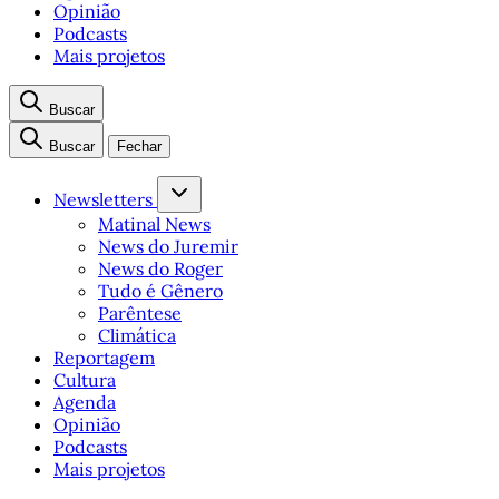
Opinião
Podcasts
Mais projetos
Buscar
Buscar
Fechar
Newsletters
Matinal News
News do Juremir
News do Roger
Tudo é Gênero
Parêntese
Climática
Reportagem
Cultura
Agenda
Opinião
Podcasts
Mais projetos