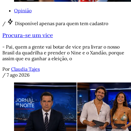
Opinião
/
Disponível apenas para quem tem cadastro
Procura-se um vice
- Pai, quem a gente vai botar de vice pra livrar o nosso
Brasil da quadrilha e prender o Nine e o Xandão, porque
assim que eu ganhar a eleição, o
Por
Claudia Tajes
/
7 ago 2026