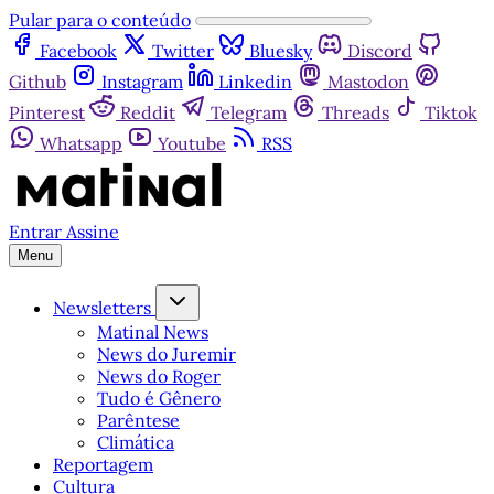
Pular para o conteúdo
Facebook
Twitter
Bluesky
Discord
Github
Instagram
Linkedin
Mastodon
Pinterest
Reddit
Telegram
Threads
Tiktok
Whatsapp
Youtube
RSS
Entrar
Assine
Menu
Newsletters
Matinal News
News do Juremir
News do Roger
Tudo é Gênero
Parêntese
Climática
Reportagem
Cultura