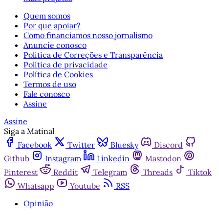
Quem somos
Por que apoiar?
Como financiamos nosso jornalismo
Anuncie conosco
Política de Correções e Transparência
Política de privacidade
Política de Cookies
Termos de uso
Fale conosco
Assine
Assine
Siga a Matinal
Facebook
Twitter
Bluesky
Discord
Github
Instagram
Linkedin
Mastodon
Pinterest
Reddit
Telegram
Threads
Tiktok
Whatsapp
Youtube
RSS
Opinião