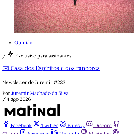
Opinião
/
Exclusivo para assinantes
✉️ Casa dos Espíritos e dos rancores
Newsletter do Juremir #223
Por
Juremir Machado da Silva
/
4 ago 2026
Facebook
Twitter
Bluesky
Discord
Github
Instagram
Linkedin
Mastodon