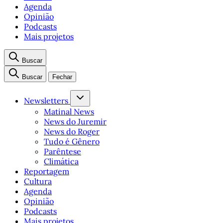
Agenda
Opinião
Podcasts
Mais projetos
Buscar
Buscar
Fechar
Newsletters
Matinal News
News do Juremir
News do Roger
Tudo é Gênero
Parêntese
Climática
Reportagem
Cultura
Agenda
Opinião
Podcasts
Mais projetos