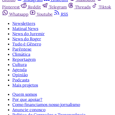
Pinterest
Reddit
Telegram
Threads
Tiktok
Whatsapp
Youtube
RSS
Newsletters
Matinal News
News do Juremir
News do Roger
Tudo é Gênero
Parêntese
Climática
Reportagem
Cultura
Agenda
Opinião
Podcasts
Mais projetos
Quem somos
Por que apoiar?
Como financiamos nosso jornalismo
Anuncie conosco
Política de Correções e Transparência