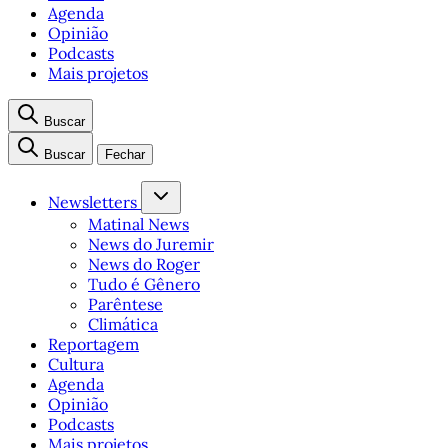
Agenda
Opinião
Podcasts
Mais projetos
Buscar
Buscar
Fechar
Newsletters
Matinal News
News do Juremir
News do Roger
Tudo é Gênero
Parêntese
Climática
Reportagem
Cultura
Agenda
Opinião
Podcasts
Mais projetos