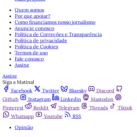
Quem somos
Por que apoiar?
Como financiamos nosso jornalismo
Anuncie conosco
Política de Correções e Transparência
Política de privacidade
Política de Cookies
Termos de uso
Fale conosco
Assine
Assine
Siga a Matinal
Facebook
Twitter
Bluesky
Discord
Github
Instagram
Linkedin
Mastodon
Pinterest
Reddit
Telegram
Threads
Tiktok
Whatsapp
Youtube
RSS
Opinião