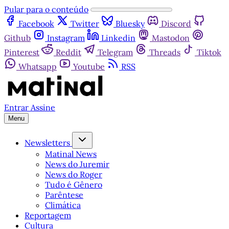
Pular para o conteúdo
Facebook
Twitter
Bluesky
Discord
Github
Instagram
Linkedin
Mastodon
Pinterest
Reddit
Telegram
Threads
Tiktok
Whatsapp
Youtube
RSS
Entrar
Assine
Menu
Newsletters
Matinal News
News do Juremir
News do Roger
Tudo é Gênero
Parêntese
Climática
Reportagem
Cultura