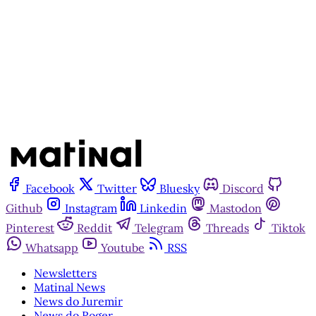
Inscreva-se gratuitamente
Já tem uma conta?
Entrar
Facebook
Twitter
Bluesky
Discord
Github
Instagram
Linkedin
Mastodon
Pinterest
Reddit
Telegram
Threads
Tiktok
Whatsapp
Youtube
RSS
Newsletters
Matinal News
News do Juremir
News do Roger