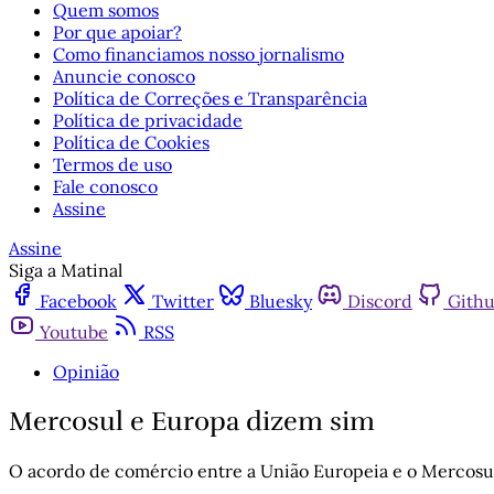
Quem somos
Por que apoiar?
Como financiamos nosso jornalismo
Anuncie conosco
Política de Correções e Transparência
Política de privacidade
Política de Cookies
Termos de uso
Fale conosco
Assine
Assine
Siga a Matinal
Facebook
Twitter
Bluesky
Discord
Gith
Youtube
RSS
Opinião
Mercosul e Europa dizem sim
O acordo de comércio entre a União Europeia e o Mercosu