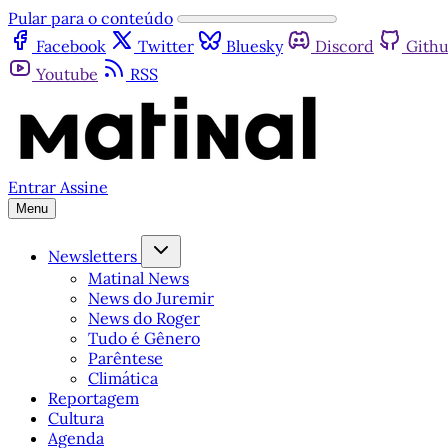
Pular para o conteúdo
Facebook
Twitter
Bluesky
Discord
Gith
Youtube
RSS
Entrar
Assine
Menu
Newsletters
Matinal News
News do Juremir
News do Roger
Tudo é Gênero
Parêntese
Climática
Reportagem
Cultura
Agenda