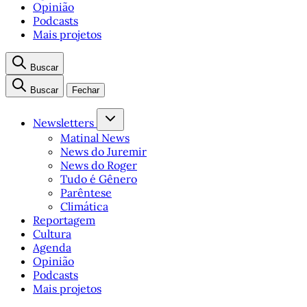
Opinião
Podcasts
Mais projetos
Buscar
Buscar
Fechar
Newsletters
Matinal News
News do Juremir
News do Roger
Tudo é Gênero
Parêntese
Climática
Reportagem
Cultura
Agenda
Opinião
Podcasts
Mais projetos