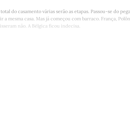
total do casamento várias serão as etapas. Passou-se do peg
ir a mesma casa. Mas já começou com barraco. França, Polôn
disseram não. A Bélgica ficou indecisa.
st é aberto e está disponível para 
cadastro gratuito no site da Matinal
Inscreva-se gratuitamente
Já tem uma conta?
Entrar