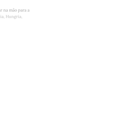
ar na mão para a
ia, Hungria,
quem tem