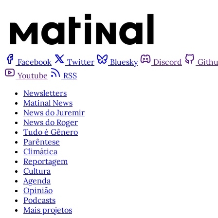
Facebook
Twitter
Bluesky
Discord
Gith
Youtube
RSS
Newsletters
Matinal News
News do Juremir
News do Roger
Tudo é Gênero
Parêntese
Climática
Reportagem
Cultura
Agenda
Opinião
Podcasts
Mais projetos