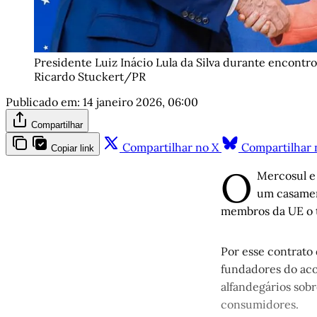
Presidente Luiz Inácio Lula da Silva durante encontr
Ricardo Stuckert/PR
Publicado em:
14 janeiro 2026, 06:00
Compartilhar
Compartilhar no X
Compartilhar 
Copiar link
O
Mercosul e 
um casamen
membros da UE o 
Por esse contrato 
fundadores do aco
alfandegários sob
consumidores.