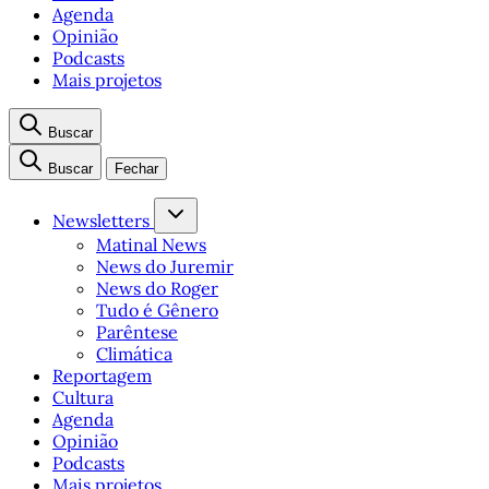
Agenda
Opinião
Podcasts
Mais projetos
Buscar
Buscar
Fechar
Newsletters
Matinal News
News do Juremir
News do Roger
Tudo é Gênero
Parêntese
Climática
Reportagem
Cultura
Agenda
Opinião
Podcasts
Mais projetos