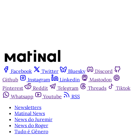
Já tem uma conta?
Entrar
Facebook
Twitter
Bluesky
Discord
Github
Instagram
Linkedin
Mastodon
Pinterest
Reddit
Telegram
Threads
Tiktok
Whatsapp
Youtube
RSS
Newsletters
Matinal News
News do Juremir
News do Roger
Tudo é Gênero