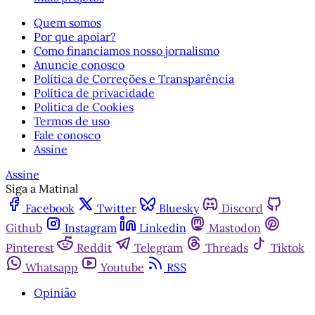
Quem somos
Por que apoiar?
Como financiamos nosso jornalismo
Anuncie conosco
Política de Correções e Transparência
Política de privacidade
Política de Cookies
Termos de uso
Fale conosco
Assine
Assine
Siga a Matinal
Facebook
Twitter
Bluesky
Discord
Github
Instagram
Linkedin
Mastodon
Pinterest
Reddit
Telegram
Threads
Tiktok
Whatsapp
Youtube
RSS
Opinião