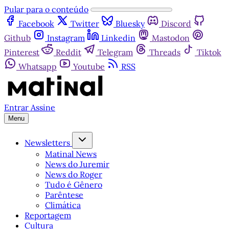
Pular para o conteúdo
Facebook
Twitter
Bluesky
Discord
Github
Instagram
Linkedin
Mastodon
Pinterest
Reddit
Telegram
Threads
Tiktok
Whatsapp
Youtube
RSS
Entrar
Assine
Menu
Newsletters
Matinal News
News do Juremir
News do Roger
Tudo é Gênero
Parêntese
Climática
Reportagem
Cultura