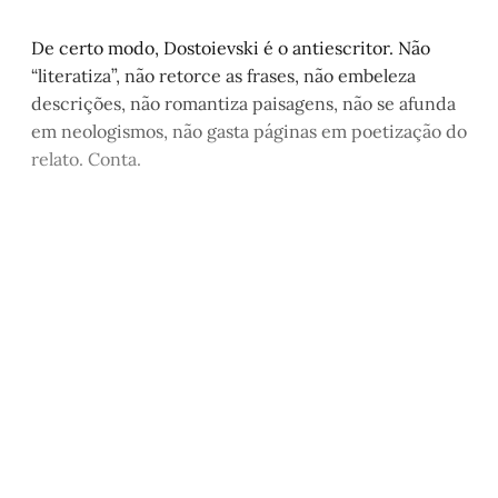
De certo modo, Dostoievski é o antiescritor. Não
“literatiza”, não retorce as frases, não embeleza
descrições, não romantiza paisagens, não se afunda
em neologismos, não gasta páginas em poetização do
relato. Conta.
Este post é aberto e está
disponível para quem tem
cadastro gratuito no site da
Matinal
Inscreva-se gratuitamente