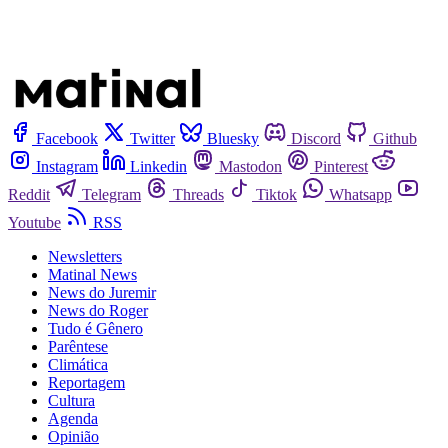
Facebook
Twitter
Bluesky
Discord
Github
Instagram
Linkedin
Mastodon
Pinterest
Reddit
Telegram
Threads
Tiktok
Whatsapp
Youtube
RSS
Newsletters
Matinal News
News do Juremir
News do Roger
Tudo é Gênero
Parêntese
Climática
Reportagem
Cultura
Agenda
Opinião