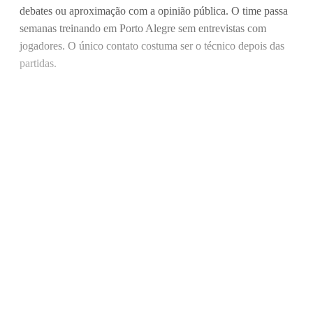
debates ou aproximação com a opinião pública. O time passa
semanas treinando em Porto Alegre sem entrevistas com
jogadores. O único contato costuma ser o técnico depois das
partidas.
Este post é aberto e está disponível
para quem tem cadastro gratuito no
site da Matinal
Inscreva-se gratuitamente
Já tem uma conta?
Entrar