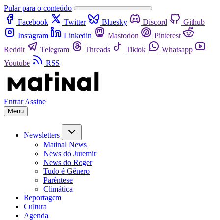
Pular para o conteúdo
Facebook
Twitter
Bluesky
Discord
Github
Instagram
Linkedin
Mastodon
Pinterest
Reddit
Telegram
Threads
Tiktok
Whatsapp
Youtube
RSS
Entrar
Assine
Menu
Newsletters
Matinal News
News do Juremir
News do Roger
Tudo é Gênero
Parêntese
Climática
Reportagem
Cultura
Agenda