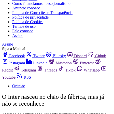
Como financiamos nosso jornalismo
Anuncie conosco
Política de Correções e Transparência
Política de privacidade
Política de Cookies
Termos de uso
Fale conosco
Assine
Assine
Siga a Matinal
Facebook
Twitter
Bluesky
Discord
Github
Instagram
Linkedin
Mastodon
Pinterest
Reddit
Telegram
Threads
Tiktok
Whatsapp
Youtube
RSS
Opinião
O Inter nasceu no chão de fábrica, mas já
não se reconhece