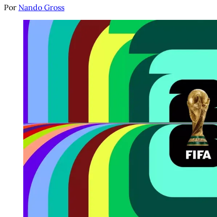
Por
Nando Gross