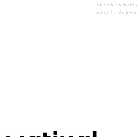
milhões investido
vendedor de jogad
Este po