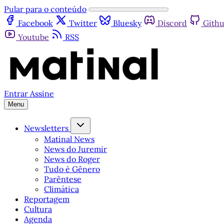
Pular para o conteúdo
Facebook
Twitter
Bluesky
Discord
Gith
Youtube
RSS
Entrar
Assine
Menu
Newsletters
Matinal News
News do Juremir
News do Roger
Tudo é Gênero
Parêntese
Climática
Reportagem
Cultura
Agenda