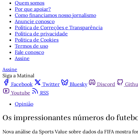
Quem somos
Por que apoiar?
Como financiamos nosso jornalismo
Anuncie conosco
Política de Correções e Transparência
Política de privacidade
Política de Cookies
Termos de uso
Fale conosco
Assine
Assine
Siga a Matinal
Facebook
Twitter
Bluesky
Discord
Gith
Youtube
RSS
Opinião
Os impressionantes números do futebo
Nova análise da Sports Value sobre dados da FIFA mostra f