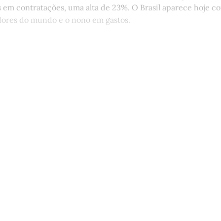
s em contratações, uma alta de 23%. O Brasil aparece hoje c
ores do mundo e o nono em gastos.
st é aberto e está disponível para 
cadastro gratuito no site da Matinal
Inscreva-se gratuitamente
Já tem uma conta?
Entrar