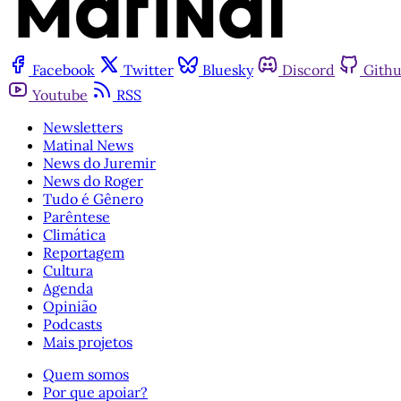
Facebook
Twitter
Bluesky
Discord
Gith
Youtube
RSS
Newsletters
Matinal News
News do Juremir
News do Roger
Tudo é Gênero
Parêntese
Climática
Reportagem
Cultura
Agenda
Opinião
Podcasts
Mais projetos
Quem somos
Por que apoiar?