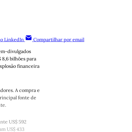
no LinkedIn
Compartilhar por email
cém-divulgados
 8,6 bilhões para
plosão financeira
adores. A compra e
incipal fonte de
te.
ante US$ 592
ram US$ 433