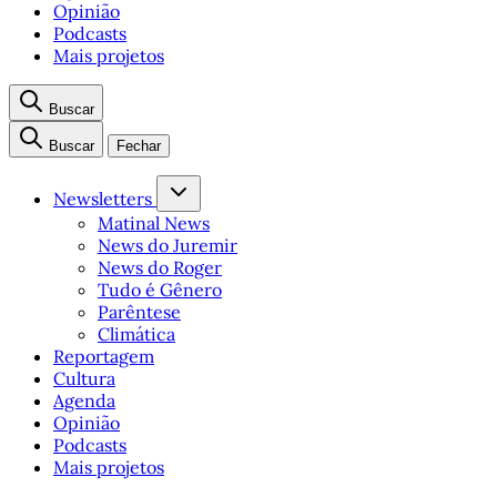
Opinião
Podcasts
Mais projetos
Buscar
Buscar
Fechar
Newsletters
Matinal News
News do Juremir
News do Roger
Tudo é Gênero
Parêntese
Climática
Reportagem
Cultura
Agenda
Opinião
Podcasts
Mais projetos