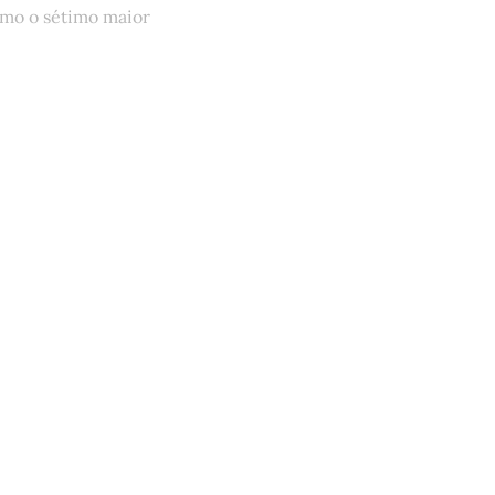
omo o sétimo maior
quem tem