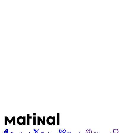
Este post é aberto e está
disponível para quem tem
cadastro gratuito no site da
Matinal
Inscreva-se gratuitamente
Já tem uma conta?
Entrar