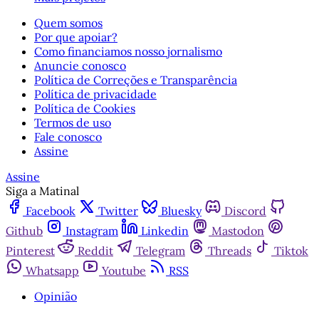
Quem somos
Por que apoiar?
Como financiamos nosso jornalismo
Anuncie conosco
Política de Correções e Transparência
Política de privacidade
Política de Cookies
Termos de uso
Fale conosco
Assine
Assine
Siga a Matinal
Facebook
Twitter
Bluesky
Discord
Github
Instagram
Linkedin
Mastodon
Pinterest
Reddit
Telegram
Threads
Tiktok
Whatsapp
Youtube
RSS
Opinião