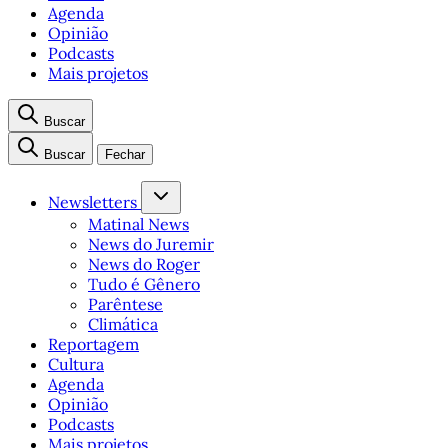
Agenda
Opinião
Podcasts
Mais projetos
Buscar
Buscar
Fechar
Newsletters
Matinal News
News do Juremir
News do Roger
Tudo é Gênero
Parêntese
Climática
Reportagem
Cultura
Agenda
Opinião
Podcasts
Mais projetos