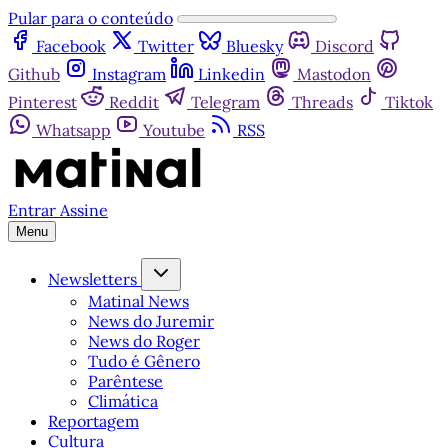
Pular para o conteúdo
Facebook
Twitter
Bluesky
Discord
Github
Instagram
Linkedin
Mastodon
Pinterest
Reddit
Telegram
Threads
Tiktok
Whatsapp
Youtube
RSS
Entrar
Assine
Menu
Newsletters
Matinal News
News do Juremir
News do Roger
Tudo é Gênero
Parêntese
Climática
Reportagem
Cultura