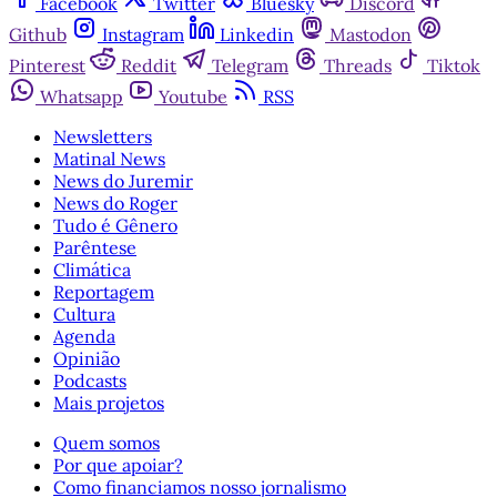
Facebook
Twitter
Bluesky
Discord
Github
Instagram
Linkedin
Mastodon
Pinterest
Reddit
Telegram
Threads
Tiktok
Whatsapp
Youtube
RSS
Newsletters
Matinal News
News do Juremir
News do Roger
Tudo é Gênero
Parêntese
Climática
Reportagem
Cultura
Agenda
Opinião
Podcasts
Mais projetos
Quem somos
Por que apoiar?
Como financiamos nosso jornalismo