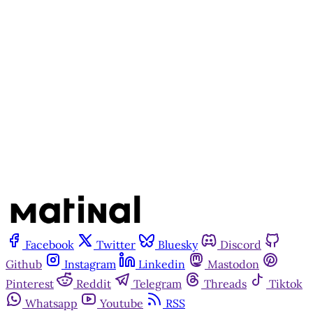
Matinal
Inscreva-se gratuitamente
Já tem uma conta?
Entrar
Facebook
Twitter
Bluesky
Discord
Github
Instagram
Linkedin
Mastodon
Pinterest
Reddit
Telegram
Threads
Tiktok
Whatsapp
Youtube
RSS