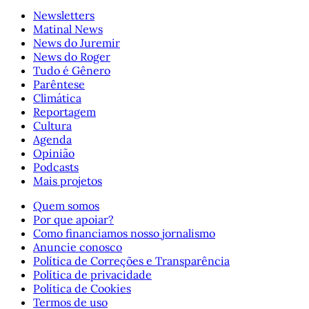
Newsletters
Matinal News
News do Juremir
News do Roger
Tudo é Gênero
Parêntese
Climática
Reportagem
Cultura
Agenda
Opinião
Podcasts
Mais projetos
Quem somos
Por que apoiar?
Como financiamos nosso jornalismo
Anuncie conosco
Política de Correções e Transparência
Política de privacidade
Política de Cookies
Termos de uso