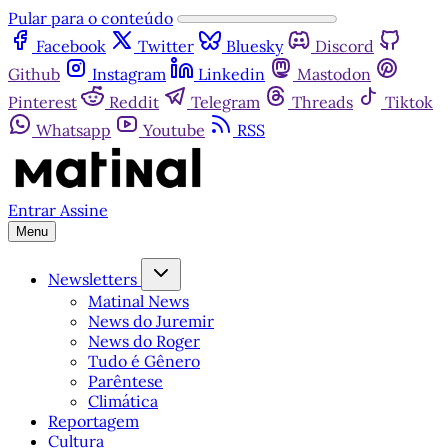
Pular para o conteúdo
Facebook
Twitter
Bluesky
Discord
Github
Instagram
Linkedin
Mastodon
Pinterest
Reddit
Telegram
Threads
Tiktok
Whatsapp
Youtube
RSS
Entrar
Assine
Menu
Newsletters
Matinal News
News do Juremir
News do Roger
Tudo é Gênero
Parêntese
Climática
Reportagem
Cultura