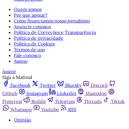
Quem somos
Por que apoiar?
Como financiamos nosso jornalismo
Anuncie conosco
Política de Correções e Transparência
Política de privacidade
Política de Cookies
Termos de uso
Fale conosco
Assine
Assine
Siga a Matinal
Facebook
Twitter
Bluesky
Discord
Github
Instagram
Linkedin
Mastodon
Pinterest
Reddit
Telegram
Threads
Tiktok
Whatsapp
Youtube
RSS
Opinião