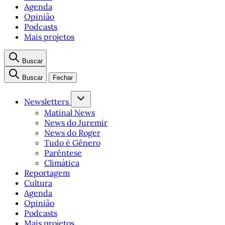
Agenda
Opinião
Podcasts
Mais projetos
Buscar
Buscar
Fechar
Newsletters
Matinal News
News do Juremir
News do Roger
Tudo é Gênero
Parêntese
Climática
Reportagem
Cultura
Agenda
Opinião
Podcasts
Mais projetos