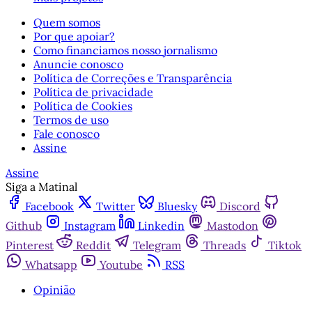
Quem somos
Por que apoiar?
Como financiamos nosso jornalismo
Anuncie conosco
Política de Correções e Transparência
Política de privacidade
Política de Cookies
Termos de uso
Fale conosco
Assine
Assine
Siga a Matinal
Facebook
Twitter
Bluesky
Discord
Github
Instagram
Linkedin
Mastodon
Pinterest
Reddit
Telegram
Threads
Tiktok
Whatsapp
Youtube
RSS
Opinião