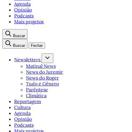
Agenda
Opinião
Podcasts
Mais projetos
Buscar
Buscar
Fechar
Newsletters
Matinal News
News do Juremir
News do Roger
Tudo é Gênero
Parêntese
Climática
Reportagem
Cultura
Agenda
Opinião
Podcasts
Mais projetos