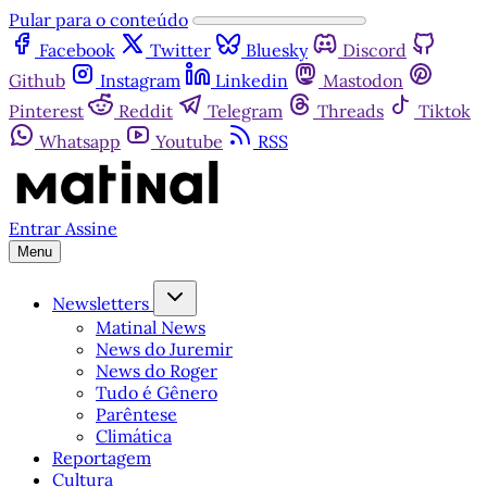
Pular para o conteúdo
Facebook
Twitter
Bluesky
Discord
Github
Instagram
Linkedin
Mastodon
Pinterest
Reddit
Telegram
Threads
Tiktok
Whatsapp
Youtube
RSS
Entrar
Assine
Menu
Newsletters
Matinal News
News do Juremir
News do Roger
Tudo é Gênero
Parêntese
Climática
Reportagem
Cultura