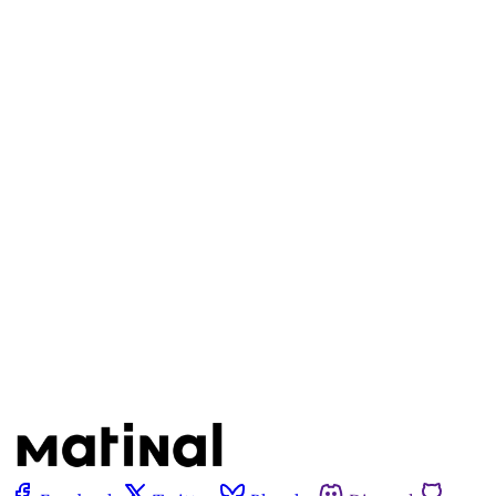
Este post é aberto e está
disponível para quem tem
cadastro gratuito no site da
Matinal
Inscreva-se gratuitamente
Já tem uma conta?
Entrar