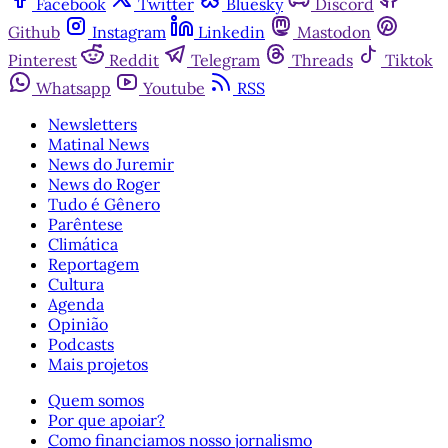
Facebook
Twitter
Bluesky
Discord
Github
Instagram
Linkedin
Mastodon
Pinterest
Reddit
Telegram
Threads
Tiktok
Whatsapp
Youtube
RSS
Newsletters
Matinal News
News do Juremir
News do Roger
Tudo é Gênero
Parêntese
Climática
Reportagem
Cultura
Agenda
Opinião
Podcasts
Mais projetos
Quem somos
Por que apoiar?
Como financiamos nosso jornalismo