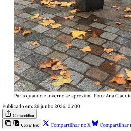
Paris quando o inverno se aproxima. Foto: Ana Cláudi
Publicado em:
29 junho 2026, 06:00
Compartilhar
Compartilhar no X
Compartilhar 
Copiar link