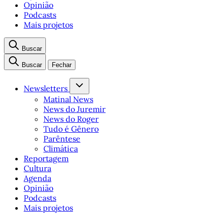
Opinião
Podcasts
Mais projetos
Buscar
Buscar
Fechar
Newsletters
Matinal News
News do Juremir
News do Roger
Tudo é Gênero
Parêntese
Climática
Reportagem
Cultura
Agenda
Opinião
Podcasts
Mais projetos