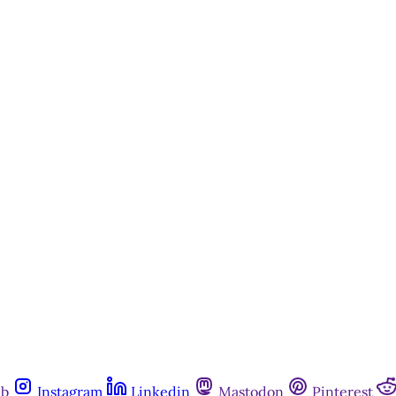
st é aberto e está disponível para 
cadastro gratuito no site da Matinal
Inscreva-se gratuitamente
Já tem uma conta?
Entrar
ub
Instagram
Linkedin
Mastodon
Pinterest