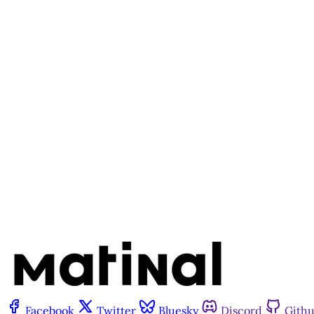
Este po
Facebook
Twitter
Bluesky
Discord
Gith