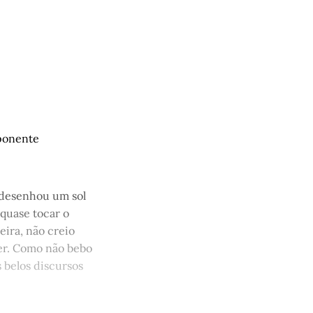
mponente
 desenhou um sol
 quase tocar o
eira, não creio
er. Como não bebo
 belos discursos