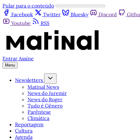
Pular para o conteúdo
Facebook
Twitter
Bluesky
Discord
Gith
Youtube
RSS
Entrar
Assine
Menu
Newsletters
Matinal News
News do Juremir
News do Roger
Tudo é Gênero
Parêntese
Climática
Reportagem
Cultura
Agenda