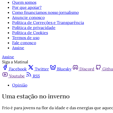
Quem somos
Por que apoiar?
Como financiamos nosso jornalismo
Anuncie conosco
Política de Correções e Transparência
Política de privacidade
Política de Cookies
Termos de uso
Fale conosco
Assine
Assine
Siga a Matinal
Facebook
Twitter
Bluesky
Discord
Gith
Youtube
RSS
Opinião
Uma estação no inverno
Frio é para jovens na flor da idade e das energias que aqu