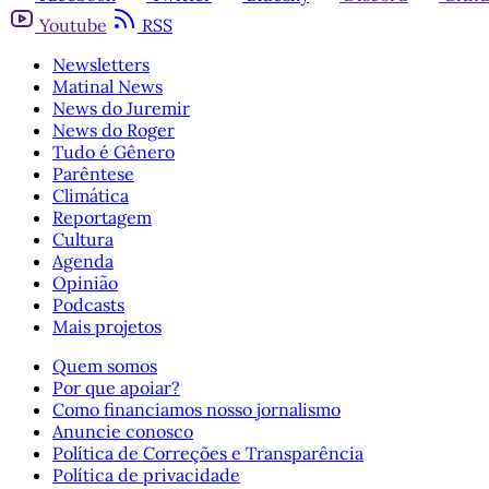
Youtube
RSS
Newsletters
Matinal News
News do Juremir
News do Roger
Tudo é Gênero
Parêntese
Climática
Reportagem
Cultura
Agenda
Opinião
Podcasts
Mais projetos
Quem somos
Por que apoiar?
Como financiamos nosso jornalismo
Anuncie conosco
Política de Correções e Transparência
Política de privacidade