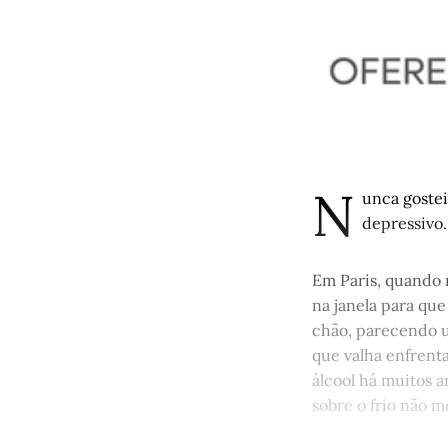
N
unca goste
depressivo.
Em Paris, quando 
na janela para que
chão, parecendo u
que valha enfrent
álcool há muitos 
sobre o frio não m