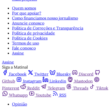
Quem somos
Por que apoiar?
Como financiamos nosso jornalismo
Anuncie conosco
Política de Correções e Transparência
Política de privacidade
Política de Cookies
Termos de uso
Fale conosco
Assine
Assine
Siga a Matinal
Facebook
Twitter
Bluesky
Discord
Github
Instagram
Linkedin
Mastodon
Pinterest
Reddit
Telegram
Threads
Tiktok
Whatsapp
Youtube
RSS
Opinião