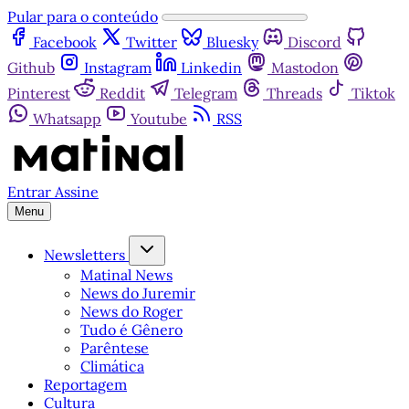
Pular para o conteúdo
Facebook
Twitter
Bluesky
Discord
Github
Instagram
Linkedin
Mastodon
Pinterest
Reddit
Telegram
Threads
Tiktok
Whatsapp
Youtube
RSS
Entrar
Assine
Menu
Newsletters
Matinal News
News do Juremir
News do Roger
Tudo é Gênero
Parêntese
Climática
Reportagem
Cultura