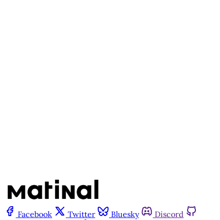
disponível para quem tem
cadastro gratuito no site da
Matinal
Inscreva-se gratuitamente
Já tem uma conta?
Entrar
Facebook
Twitter
Bluesky
Discord