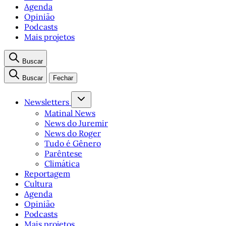
Agenda
Opinião
Podcasts
Mais projetos
Buscar
Buscar
Fechar
Newsletters
Matinal News
News do Juremir
News do Roger
Tudo é Gênero
Parêntese
Climática
Reportagem
Cultura
Agenda
Opinião
Podcasts
Mais projetos