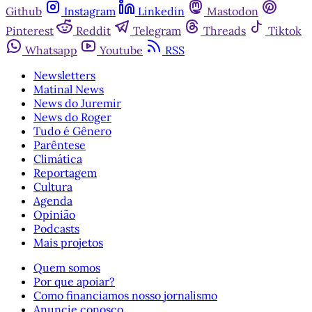
Github
Instagram
Linkedin
Mastodon
Pinterest
Reddit
Telegram
Threads
Tiktok
Whatsapp
Youtube
RSS
Newsletters
Matinal News
News do Juremir
News do Roger
Tudo é Gênero
Parêntese
Climática
Reportagem
Cultura
Agenda
Opinião
Podcasts
Mais projetos
Quem somos
Por que apoiar?
Como financiamos nosso jornalismo
Anuncie conosco