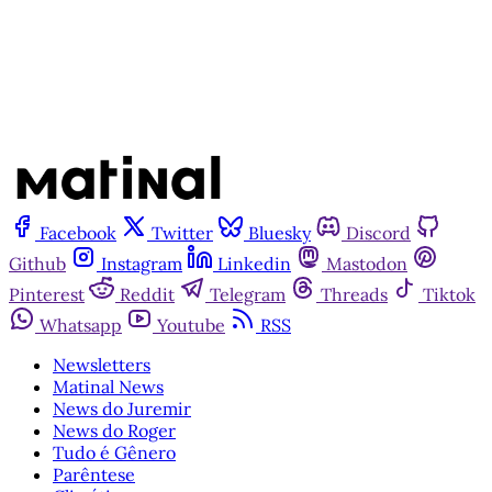
Já tem uma conta?
Entrar
Facebook
Twitter
Bluesky
Discord
Github
Instagram
Linkedin
Mastodon
Pinterest
Reddit
Telegram
Threads
Tiktok
Whatsapp
Youtube
RSS
Newsletters
Matinal News
News do Juremir
News do Roger
Tudo é Gênero
Parêntese