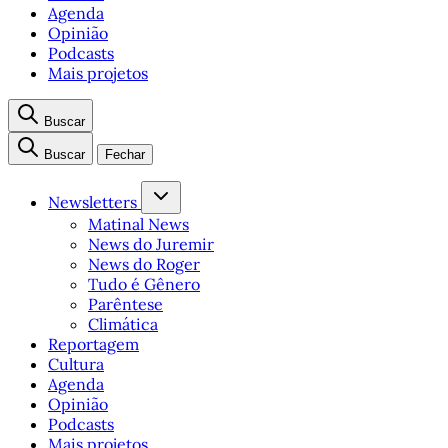
Agenda
Opinião
Podcasts
Mais projetos
Buscar
Buscar
Fechar
Newsletters
Matinal News
News do Juremir
News do Roger
Tudo é Gênero
Parêntese
Climática
Reportagem
Cultura
Agenda
Opinião
Podcasts
Mais projetos