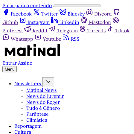
Pular para o conteúdo
Facebook
Twitter
Bluesky
Discord
Github
Instagram
Linkedin
Mastodon
Pinterest
Reddit
Telegram
Threads
Tiktok
Whatsapp
Youtube
RSS
Entrar
Assine
Menu
Newsletters
Matinal News
News do Juremir
News do Roger
Tudo é Gênero
Parêntese
Climática
Reportagem
Cultura