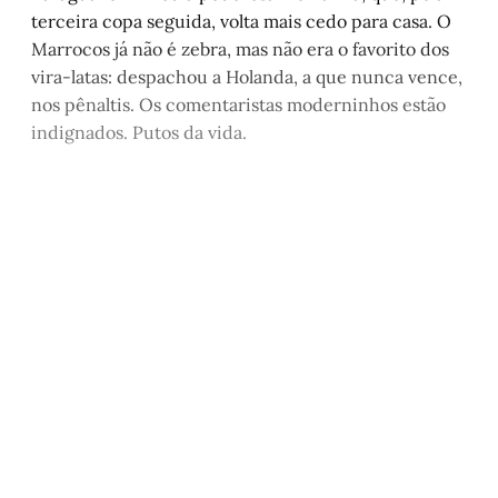
terceira copa seguida, volta mais cedo para casa. O
Marrocos já não é zebra, mas não era o favorito dos
vira-latas: despachou a Holanda, a que nunca vence,
nos pênaltis. Os comentaristas moderninhos estão
indignados. Putos da vida.
Este post é aberto e está
disponível para quem tem
cadastro gratuito no site da
Matinal
Inscreva-se gratuitamente