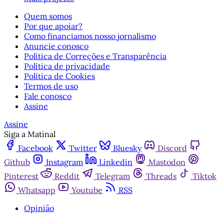
Quem somos
Por que apoiar?
Como financiamos nosso jornalismo
Anuncie conosco
Política de Correções e Transparência
Política de privacidade
Política de Cookies
Termos de uso
Fale conosco
Assine
Assine
Siga a Matinal
Facebook
Twitter
Bluesky
Discord
Github
Instagram
Linkedin
Mastodon
Pinterest
Reddit
Telegram
Threads
Tiktok
Whatsapp
Youtube
RSS
Opinião