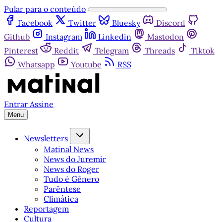
Pular para o conteúdo
Facebook
Twitter
Bluesky
Discord
Github
Instagram
Linkedin
Mastodon
Pinterest
Reddit
Telegram
Threads
Tiktok
Whatsapp
Youtube
RSS
Entrar
Assine
Menu
Newsletters
Matinal News
News do Juremir
News do Roger
Tudo é Gênero
Parêntese
Climática
Reportagem
Cultura