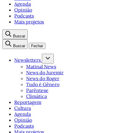
Agenda
Opinião
Podcasts
Mais projetos
Buscar
Buscar
Fechar
Newsletters
Matinal News
News do Juremir
News do Roger
Tudo é Gênero
Parêntese
Climática
Reportagem
Cultura
Agenda
Opinião
Podcasts
Mais projetos