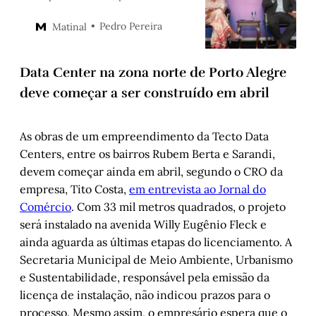
legislativo municipal elogiou Melo
e pediu fim do debate ideológico
Pedro Pereira
Matinal
no plenário
Data Center na zona norte de Porto Alegre
deve começar a ser construído em abril
As obras de um empreendimento da Tecto Data
Centers, entre os bairros Rubem Berta e Sarandi,
devem começar ainda em abril, segundo o CRO da
empresa, Tito Costa,
em entrevista ao Jornal do
Comércio
. Com 33 mil metros quadrados, o projeto
será instalado na avenida Willy Eugênio Fleck e
ainda aguarda as últimas etapas do licenciamento. A
Secretaria Municipal de Meio Ambiente, Urbanismo
e Sustentabilidade, responsável pela emissão da
licença de instalação, não indicou prazos para o
processo. Mesmo assim, o empresário espera que o