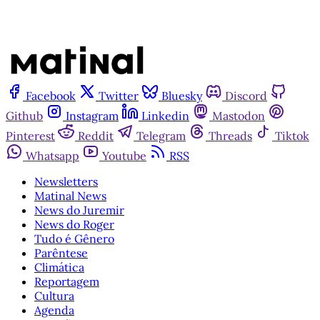
Facebook
Twitter
Bluesky
Discord
Github
Instagram
Linkedin
Mastodon
Pinterest
Reddit
Telegram
Threads
Tiktok
Whatsapp
Youtube
RSS
Newsletters
Matinal News
News do Juremir
News do Roger
Tudo é Gênero
Parêntese
Climática
Reportagem
Cultura
Agenda