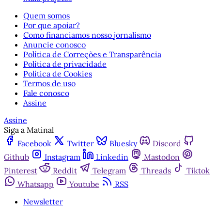
Quem somos
Por que apoiar?
Como financiamos nosso jornalismo
Anuncie conosco
Política de Correções e Transparência
Política de privacidade
Política de Cookies
Termos de uso
Fale conosco
Assine
Assine
Siga a Matinal
Facebook
Twitter
Bluesky
Discord
Github
Instagram
Linkedin
Mastodon
Pinterest
Reddit
Telegram
Threads
Tiktok
Whatsapp
Youtube
RSS
Newsletter