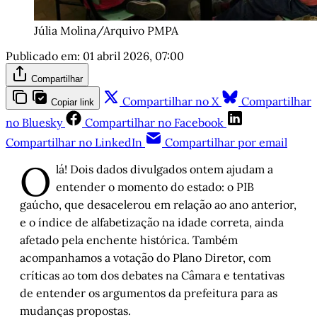
Júlia Molina/Arquivo PMPA
Publicado em:
01 abril 2026, 07:00
Compartilhar
Compartilhar no X
Compartilhar
Copiar link
no Bluesky
Compartilhar no Facebook
Compartilhar no LinkedIn
Compartilhar por email
O
lá! Dois dados divulgados ontem ajudam a
entender o momento do estado: o PIB
gaúcho, que desacelerou em relação ao ano anterior,
e o índice de alfabetização na idade correta, ainda
afetado pela enchente histórica. Também
acompanhamos a votação do Plano Diretor, com
críticas ao tom dos debates na Câmara e tentativas
de entender os argumentos da prefeitura para as
mudanças propostas.