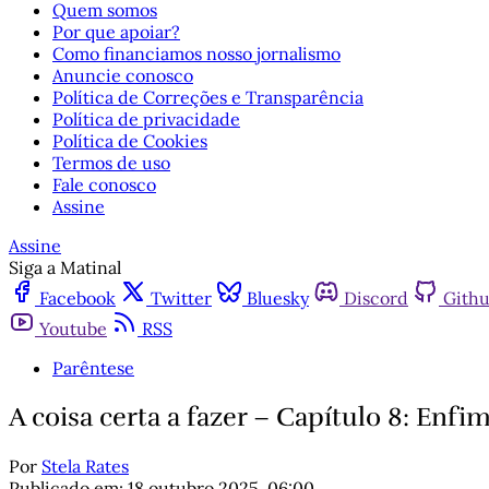
Quem somos
Por que apoiar?
Como financiamos nosso jornalismo
Anuncie conosco
Política de Correções e Transparência
Política de privacidade
Política de Cookies
Termos de uso
Fale conosco
Assine
Assine
Siga a Matinal
Facebook
Twitter
Bluesky
Discord
Gith
Youtube
RSS
Parêntese
A coisa certa a fazer – Capítulo 8: Enfi
Por
Stela Rates
Publicado em:
18 outubro 2025, 06:00