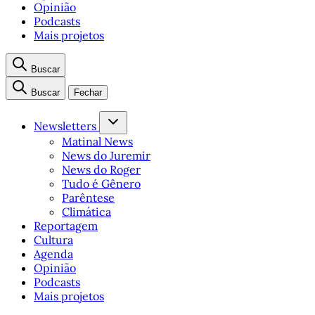
Opinião
Podcasts
Mais projetos
Buscar
Buscar
Fechar
Newsletters
Matinal News
News do Juremir
News do Roger
Tudo é Gênero
Parêntese
Climática
Reportagem
Cultura
Agenda
Opinião
Podcasts
Mais projetos