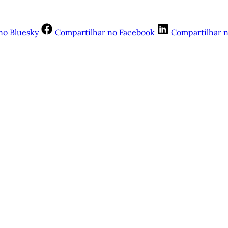
no Bluesky
Compartilhar no Facebook
Compartilhar 
st está disponível apenas para quem
Matinal
Assine agora
Já tem uma conta?
Entrar