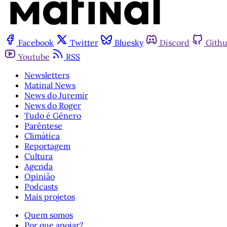
Facebook
Twitter
Bluesky
Discord
Gith
Youtube
RSS
Newsletters
Matinal News
News do Juremir
News do Roger
Tudo é Gênero
Parêntese
Climática
Reportagem
Cultura
Agenda
Opinião
Podcasts
Mais projetos
Quem somos
Por que apoiar?