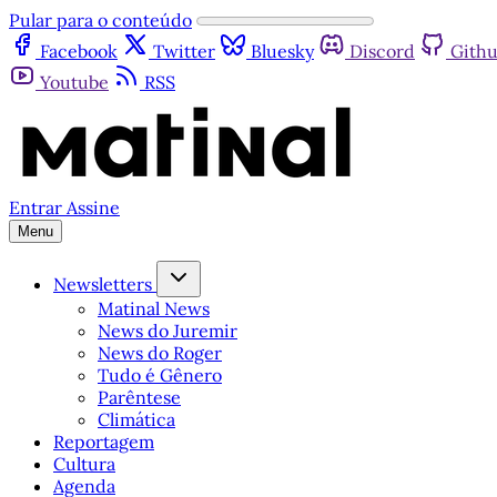
Pular para o conteúdo
Facebook
Twitter
Bluesky
Discord
Gith
Youtube
RSS
Entrar
Assine
Menu
Newsletters
Matinal News
News do Juremir
News do Roger
Tudo é Gênero
Parêntese
Climática
Reportagem
Cultura
Agenda