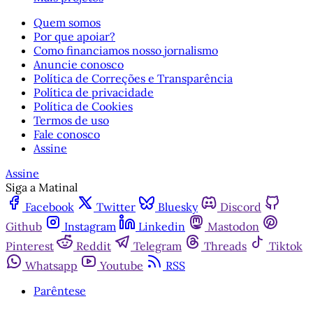
Quem somos
Por que apoiar?
Como financiamos nosso jornalismo
Anuncie conosco
Política de Correções e Transparência
Política de privacidade
Política de Cookies
Termos de uso
Fale conosco
Assine
Assine
Siga a Matinal
Facebook
Twitter
Bluesky
Discord
Github
Instagram
Linkedin
Mastodon
Pinterest
Reddit
Telegram
Threads
Tiktok
Whatsapp
Youtube
RSS
Parêntese