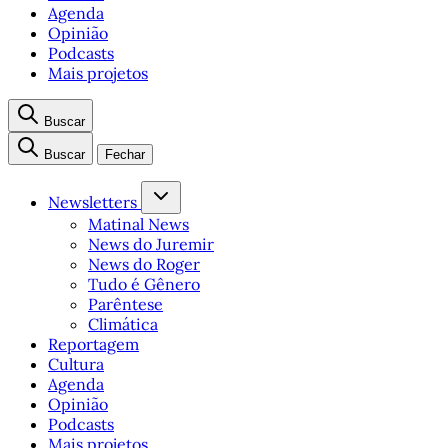
Agenda
Opinião
Podcasts
Mais projetos
Buscar
Buscar
Fechar
Newsletters
Matinal News
News do Juremir
News do Roger
Tudo é Gênero
Parêntese
Climática
Reportagem
Cultura
Agenda
Opinião
Podcasts
Mais projetos