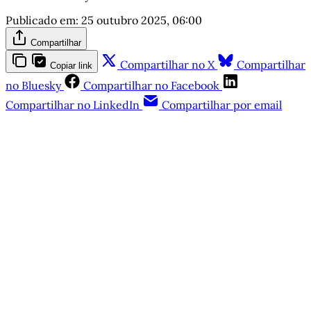
Publicado em:
25 outubro 2025, 06:00
Compartilhar
Compartilhar no X
Compartilhar
Copiar link
no Bluesky
Compartilhar no Facebook
Compartilhar no LinkedIn
Compartilhar por email
Este post está disponível
apenas para quem apoia a
Matinal
Assine agora
Já tem uma conta?
Entrar