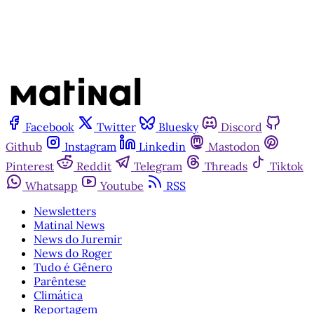
Facebook
Twitter
Bluesky
Discord
Github
Instagram
Linkedin
Mastodon
Pinterest
Reddit
Telegram
Threads
Tiktok
Whatsapp
Youtube
RSS
Newsletters
Matinal News
News do Juremir
News do Roger
Tudo é Gênero
Parêntese
Climática
Reportagem