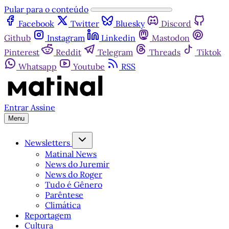
Pular para o conteúdo
Facebook
Twitter
Bluesky
Discord
Github
Instagram
Linkedin
Mastodon
Pinterest
Reddit
Telegram
Threads
Tiktok
Whatsapp
Youtube
RSS
Entrar
Assine
Menu
Newsletters
Matinal News
News do Juremir
News do Roger
Tudo é Gênero
Parêntese
Climática
Reportagem
Cultura