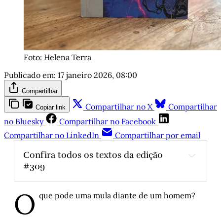
Foto: Helena Terra
Publicado em:
17 janeiro 2026, 08:00
Compartilhar
Compartilhar no X
Compartilhar
Copiar link
no Bluesky
Compartilhar no Facebook
Compartilhar no LinkedIn
Compartilhar por email
Confira todos os textos da edição 
#309
Histórias de Autógrafos: Antonio Callado em 
O
"Quarup"
que pode uma mula diante de um homem?
Proust-à-porter: O eu profundo e outros eus