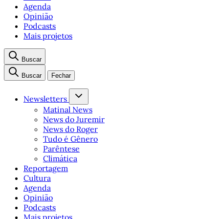
Agenda
Opinião
Podcasts
Mais projetos
Buscar
Buscar
Fechar
Newsletters
Matinal News
News do Juremir
News do Roger
Tudo é Gênero
Parêntese
Climática
Reportagem
Cultura
Agenda
Opinião
Podcasts
Mais projetos