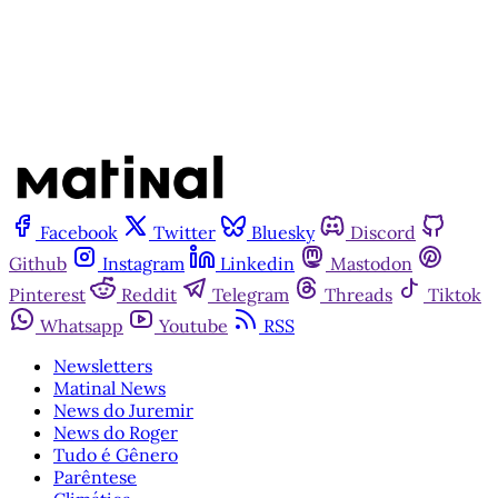
Já tem uma conta?
Entrar
Facebook
Twitter
Bluesky
Discord
Github
Instagram
Linkedin
Mastodon
Pinterest
Reddit
Telegram
Threads
Tiktok
Whatsapp
Youtube
RSS
Newsletters
Matinal News
News do Juremir
News do Roger
Tudo é Gênero
Parêntese