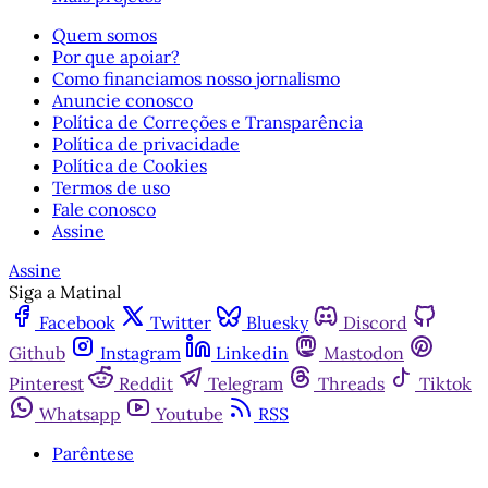
Quem somos
Por que apoiar?
Como financiamos nosso jornalismo
Anuncie conosco
Política de Correções e Transparência
Política de privacidade
Política de Cookies
Termos de uso
Fale conosco
Assine
Assine
Siga a Matinal
Facebook
Twitter
Bluesky
Discord
Github
Instagram
Linkedin
Mastodon
Pinterest
Reddit
Telegram
Threads
Tiktok
Whatsapp
Youtube
RSS
Parêntese