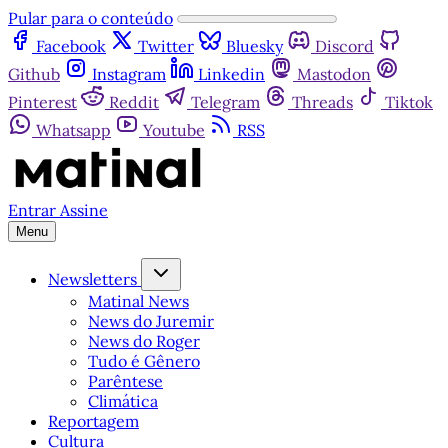
Pular para o conteúdo
Facebook
Twitter
Bluesky
Discord
Github
Instagram
Linkedin
Mastodon
Pinterest
Reddit
Telegram
Threads
Tiktok
Whatsapp
Youtube
RSS
Entrar
Assine
Menu
Newsletters
Matinal News
News do Juremir
News do Roger
Tudo é Gênero
Parêntese
Climática
Reportagem
Cultura