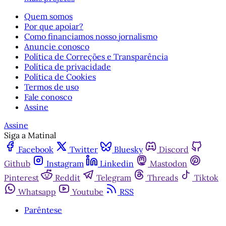
Quem somos
Por que apoiar?
Como financiamos nosso jornalismo
Anuncie conosco
Política de Correções e Transparência
Política de privacidade
Política de Cookies
Termos de uso
Fale conosco
Assine
Assine
Siga a Matinal
Facebook
Twitter
Bluesky
Discord
Github
Instagram
Linkedin
Mastodon
Pinterest
Reddit
Telegram
Threads
Tiktok
Whatsapp
Youtube
RSS
Parêntese