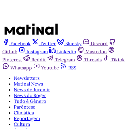
Facebook
Twitter
Bluesky
Discord
Github
Instagram
Linkedin
Mastodon
Pinterest
Reddit
Telegram
Threads
Tiktok
Whatsapp
Youtube
RSS
Newsletters
Matinal News
News do Juremir
News do Roger
Tudo é Gênero
Parêntese
Climática
Reportagem
Cultura