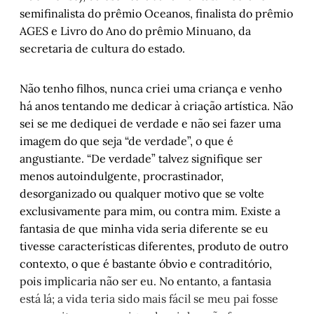
semifinalista do prêmio Oceanos, finalista do prêmio
Centenária: Maria, vó minha - Capítulo 9
, 
por Tiago Maria
AGES e Livro do Ano do prêmio Minuano, da
secretaria de cultura do estado.
Diário da guerra do sono: Capítulo IIII – Um 
apartamento
, por Cristiano Fretta
Sem medo da luz
, por Duda Fochzato
Não tenho filhos, nunca criei uma criança e venho
há anos tentando me dedicar à criação artística. Não
Leiam A mulher de dois esqueletos
, por 
Marcelo Martins Silva
sei se me dediquei de verdade e não sei fazer uma
imagem do que seja “de verdade”, o que é
Cai o pano
, por Théo Amon 
angustiante. “De verdade” talvez signifique ser
menos autoindulgente, procrastinador,
desorganizado ou qualquer motivo que se volte
exclusivamente para mim, ou contra mim. Existe a
fantasia de que minha vida seria diferente se eu
tivesse características diferentes, produto de outro
contexto, o que é bastante óbvio e contraditório,
pois implicaria não ser eu. No entanto, a fantasia
está lá; a vida teria sido mais fácil se meu pai fosse