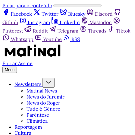
Pular para o conteúdo
Facebook
Twitter
Bluesky
Discord
Github
Instagram
Linkedin
Mastodon
Pinterest
Reddit
Telegram
Threads
Tiktok
Whatsapp
Youtube
RSS
Entrar
Assine
Menu
Newsletters
Matinal News
News do Juremir
News do Roger
Tudo é Gênero
Parêntese
Climática
Reportagem
Cultura