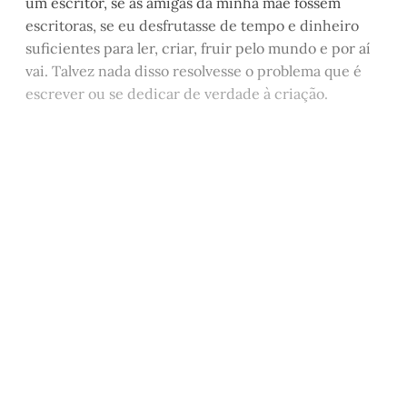
um escritor, se as amigas da minha mãe fossem
escritoras, se eu desfrutasse de tempo e dinheiro
suficientes para ler, criar, fruir pelo mundo e por aí
vai. Talvez nada disso resolvesse o problema que é
escrever ou se dedicar de verdade à criação.
Este post está disponível
apenas para quem apoia a
Matinal
Assine agora
Já tem uma conta?
Entrar