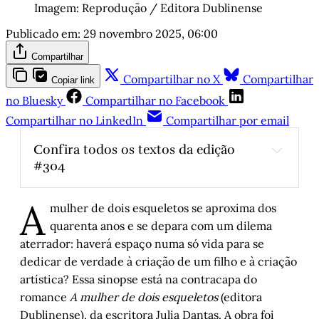
Imagem: Reprodução / Editora Dublinense
Publicado em:
29 novembro 2025, 06:00
Compartilhar
Compartilhar no X
Compartilhar
Copiar link
no Bluesky
Compartilhar no Facebook
Compartilhar no LinkedIn
Compartilhar por email
Confira todos os textos da edição 
#304
COP30, Belém do Pará e as mangas
, por 
A
Tatiana Kuplich
mulher de dois esqueletos se aproxima dos
Visita ao museu das culturas mediterrâneas 
quarenta anos e se depara com um dilema
em Marselha
, por Juremir Machado da Silva
aterrador: haverá espaço numa só vida para se
Serranos na várzea – Parte 2
, por Geraldo 
dedicar de verdade à criação de um filho e à criação
Hasse
artística? Essa sinopse está na contracapa do
romance
A mulher de dois esqueletos
(editora
Erico Verissimo, um contador de histórias
, 
por Paulo Ricardo Stefaniak
Dublinense), da escritora Julia Dantas. A obra foi