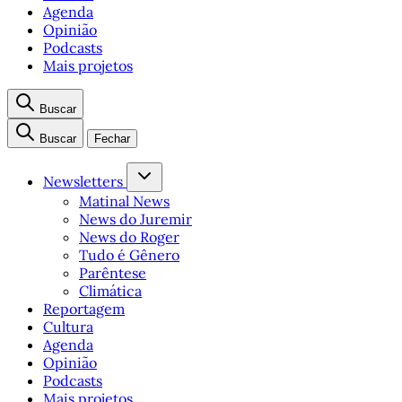
Agenda
Opinião
Podcasts
Mais projetos
Buscar
Buscar
Fechar
Newsletters
Matinal News
News do Juremir
News do Roger
Tudo é Gênero
Parêntese
Climática
Reportagem
Cultura
Agenda
Opinião
Podcasts
Mais projetos