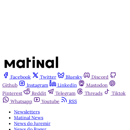
Assine agora
Já tem uma conta?
Entrar
Facebook
Twitter
Bluesky
Discord
Github
Instagram
Linkedin
Mastodon
Pinterest
Reddit
Telegram
Threads
Tiktok
Whatsapp
Youtube
RSS
Newsletters
Matinal News
News do Juremir
News do Roger