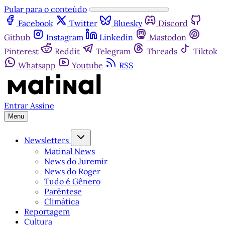
Pular para o conteúdo
Facebook
Twitter
Bluesky
Discord
Github
Instagram
Linkedin
Mastodon
Pinterest
Reddit
Telegram
Threads
Tiktok
Whatsapp
Youtube
RSS
Entrar
Assine
Menu
Newsletters
Matinal News
News do Juremir
News do Roger
Tudo é Gênero
Parêntese
Climática
Reportagem
Cultura