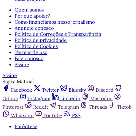
Quem somos
Por que apoiar?
Como financiamos nosso jornalismo
Anuncie conosco
Política de Correções e Transparência
Política de privacidade
Política de Cookies
Termos de uso
Fale conosco
Assine
Assine
Siga a Matinal
Facebook
Twitter
Bluesky
Discord
Github
Instagram
Linkedin
Mastodon
Pinterest
Reddit
Telegram
Threads
Tiktok
Whatsapp
Youtube
RSS
Parêntese