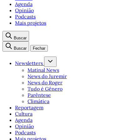
Agenda
Opinião
Podcasts
Mais projetos
Buscar
Buscar
Fechar
Newsletters
Matinal News
News do Juremir
News do Roger
Tudo é Gênero
Parêntese
Climática
Reportagem
Cultura
Agenda
Opinião
Podcasts
Mais projetos