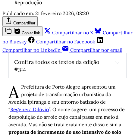
Reprodução
Publicado em:
21 fevereiro 2026, 08:20
Compartilhar
Compartilhar no X
Compartilhar
Copiar link
no Bluesky
Compartilhar no Facebook
Compartilhar no LinkedIn
Compartilhar por email
Confira todos os textos da edição 
#314
A alegre democracia de distinções 
A
interseccionais: viva o carnaval!
, por Jairo 
Prefeitura de Porto Alegre apresentou um
Ferreira 
projeto de transformação urbanística da
Quando o carnaval passar
, por Juremir 
Avenida Ipiranga e seu entorno batizado de
Machado da Silva
“
Regenera Dilúvio
”. O nome sugere um processo de
Ele não poderia ter deixado de ir
, por Paulo 
despoluição do arroio cujo canal passa em meio à
Coimbra Guedes
avenida. Mas não se trata exatamente disso e sim a
O “le-lo-lai” do Bad Bunny é o nosso 
proposta de incremento do uso intensivo do solo