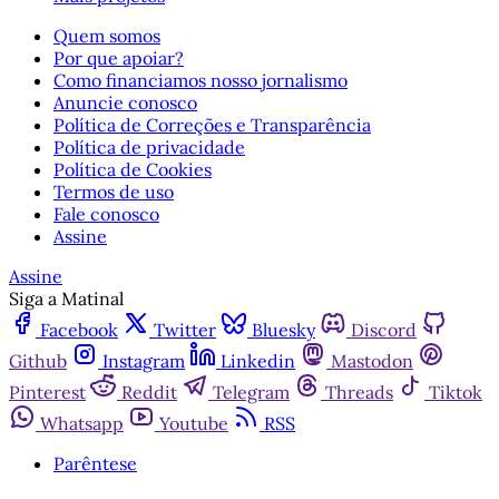
Quem somos
Por que apoiar?
Como financiamos nosso jornalismo
Anuncie conosco
Política de Correções e Transparência
Política de privacidade
Política de Cookies
Termos de uso
Fale conosco
Assine
Assine
Siga a Matinal
Facebook
Twitter
Bluesky
Discord
Github
Instagram
Linkedin
Mastodon
Pinterest
Reddit
Telegram
Threads
Tiktok
Whatsapp
Youtube
RSS
Parêntese