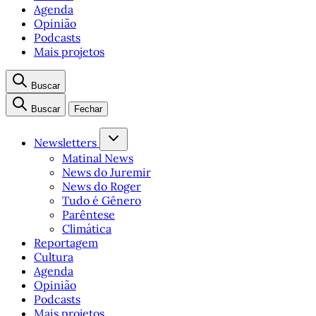
Agenda
Opinião
Podcasts
Mais projetos
Buscar
Buscar
Fechar
Newsletters
Matinal News
News do Juremir
News do Roger
Tudo é Gênero
Parêntese
Climática
Reportagem
Cultura
Agenda
Opinião
Podcasts
Mais projetos