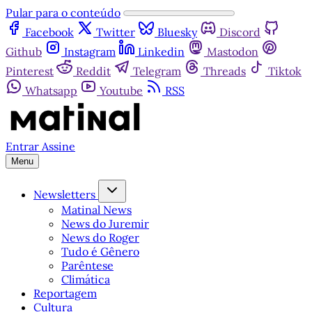
Pular para o conteúdo
Facebook
Twitter
Bluesky
Discord
Github
Instagram
Linkedin
Mastodon
Pinterest
Reddit
Telegram
Threads
Tiktok
Whatsapp
Youtube
RSS
Entrar
Assine
Menu
Newsletters
Matinal News
News do Juremir
News do Roger
Tudo é Gênero
Parêntese
Climática
Reportagem
Cultura