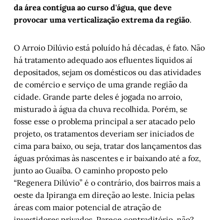
sapucay
por Clarissa Ferreira
da área contígua ao curso d'água, que deve
, 
provocar uma verticalização extrema da região
.
O manifesto de um espetáculo
, por Chris 
Cidade Dias
Natalia Ginzburg: uma leitura sobre a 
O Arroio Dilúvio está poluído há décadas, é fato. Não
experiência
, por Caroline Lima
há tratamento adequado aos efluentes líquidos aí
Apolinário e Esmê, um romance coletivo
, 
depositados, sejam os domésticos ou das atividades
por Jorge Benitz
de comércio e serviço de uma grande região da
cidade. Grande parte deles é jogada no arroio,
Histórias de Autógrafos: Michel 
Houellebecq em “Submissão”
, por Carlos 
misturado à água da chuva recolhida. Porém, se
Gerbase
fosse esse o problema principal a ser atacado pelo
Camborianga
, por Álvaro Magalhães
projeto, os tratamentos deveriam ser iniciados de
cima para baixo, ou seja, tratar dos lançamentos das
A medida das coisas humanas: Capítulo IV
, 
águas próximas às nascentes e ir baixando até a foz,
por Helena Terra
junto ao Guaíba. O caminho proposto pelo
“Regenera Dilúvio” é o contrário, dos bairros mais a
oeste da Ipiranga em direção ao leste. Inicia pelas
áreas com maior potencial de atração de
investidores privados. Parece contraditório, não?