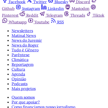
Facebook
Twitter
Bluesky
Discord
Github
Instagram
Linkedin
Mastodon
Pinterest
Reddit
Telegram
Threads
Tiktok
Whatsapp
Youtube
RSS
Newsletters
Matinal News
News do Juremir
News do Roger
Tudo é Gênero
Parêntese
Climática
Reportagem
Cultura
Agenda
Opinião
Podcasts
Mais projetos
Quem somos
Por que apoiar?
Como financiamos nosso jornalismo