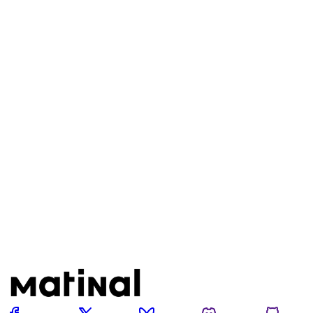
Este post está disponível
apenas para quem apoia a
Matinal
Assine agora
Já tem uma conta?
Entrar