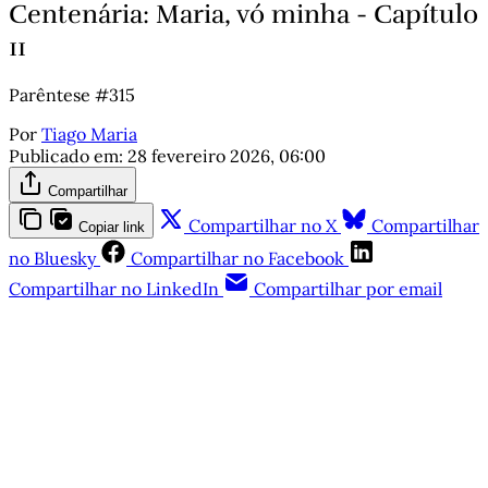
Centenária: Maria, vó minha - Capítulo
11
Parêntese #315
Por
Tiago Maria
Publicado em:
28 fevereiro 2026, 06:00
Compartilhar
Compartilhar no X
Compartilhar
Copiar link
no Bluesky
Compartilhar no Facebook
Compartilhar no LinkedIn
Compartilhar por email
Este post está disponível
apenas para quem apoia a
Matinal