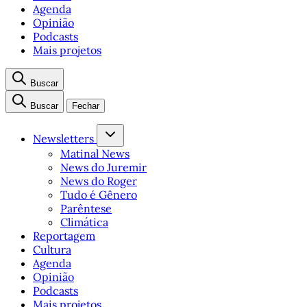
Agenda
Opinião
Podcasts
Mais projetos
Buscar
Buscar
Fechar
Newsletters
Matinal News
News do Juremir
News do Roger
Tudo é Gênero
Parêntese
Climática
Reportagem
Cultura
Agenda
Opinião
Podcasts
Mais projetos