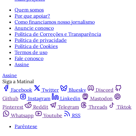
Quem somos
Por que apoiar?
Como financiamos nosso jornalismo
Anuncie conosco
Política de Correções e Transparência
Política de privacidade
Política de Cookies
Termos de uso
Fale conosco
Assine
Assine
Siga a Matinal
Facebook
Twitter
Bluesky
Discord
Github
Instagram
Linkedin
Mastodon
Pinterest
Reddit
Telegram
Threads
Tiktok
Whatsapp
Youtube
RSS
Parêntese