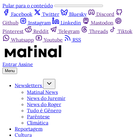
Pular para o conteúdo
Facebook
Twitter
Bluesky
Discord
Github
Instagram
Linkedin
Mastodon
Pinterest
Reddit
Telegram
Threads
Tiktok
Whatsapp
Youtube
RSS
Entrar
Assine
Menu
Newsletters
Matinal News
News do Juremir
News do Roger
Tudo é Gênero
Parêntese
Climática
Reportagem
Cultura