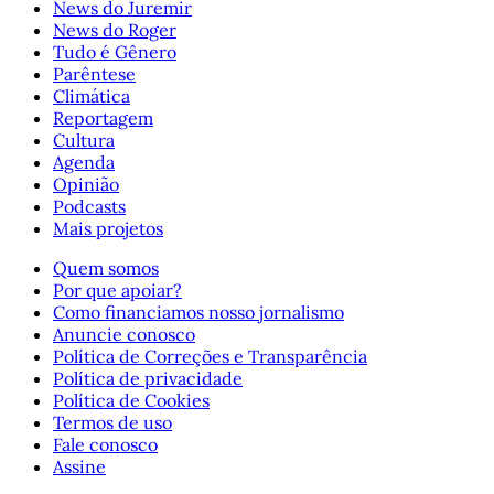
News do Juremir
News do Roger
Tudo é Gênero
Parêntese
Climática
Reportagem
Cultura
Agenda
Opinião
Podcasts
Mais projetos
Quem somos
Por que apoiar?
Como financiamos nosso jornalismo
Anuncie conosco
Política de Correções e Transparência
Política de privacidade
Política de Cookies
Termos de uso
Fale conosco
Assine