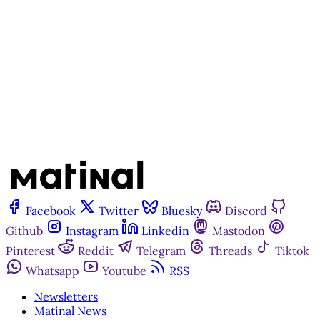
Assine agora
Já tem uma conta?
Entrar
Facebook
Twitter
Bluesky
Discord
Github
Instagram
Linkedin
Mastodon
Pinterest
Reddit
Telegram
Threads
Tiktok
Whatsapp
Youtube
RSS
Newsletters
Matinal News