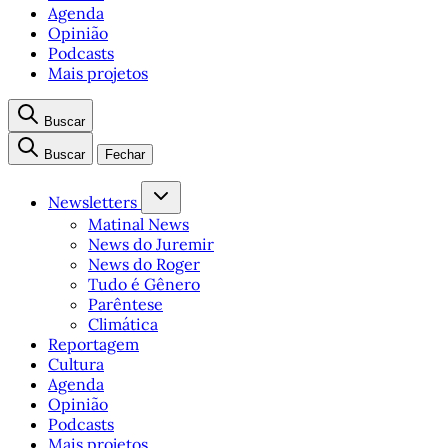
Agenda
Opinião
Podcasts
Mais projetos
Buscar
Buscar
Fechar
Newsletters
Matinal News
News do Juremir
News do Roger
Tudo é Gênero
Parêntese
Climática
Reportagem
Cultura
Agenda
Opinião
Podcasts
Mais projetos