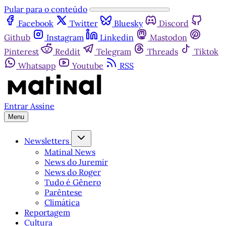
Pular para o conteúdo
Facebook
Twitter
Bluesky
Discord
Github
Instagram
Linkedin
Mastodon
Pinterest
Reddit
Telegram
Threads
Tiktok
Whatsapp
Youtube
RSS
Entrar
Assine
Menu
Newsletters
Matinal News
News do Juremir
News do Roger
Tudo é Gênero
Parêntese
Climática
Reportagem
Cultura