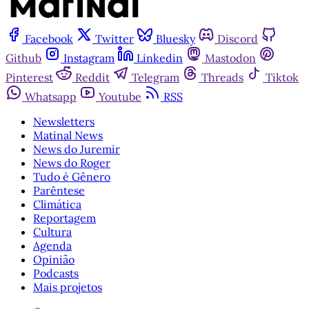
Facebook
Twitter
Bluesky
Discord
Github
Instagram
Linkedin
Mastodon
Pinterest
Reddit
Telegram
Threads
Tiktok
Whatsapp
Youtube
RSS
Newsletters
Matinal News
News do Juremir
News do Roger
Tudo é Gênero
Parêntese
Climática
Reportagem
Cultura
Agenda
Opinião
Podcasts
Mais projetos