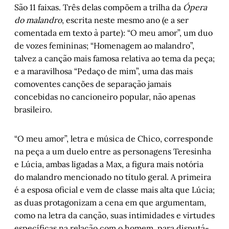
São 11 faixas. Três delas compõem a trilha da
Ópera
por Jandiro Koch
do malandro
, escrita neste mesmo ano (e a ser
Santa Catarina, a santa mesmo
, por Paulo 
comentada em texto à parte): “O meu amor”, um duo
Damin
de vozes femininas; “Homenagem ao malandro”,
Apadrinhe a Escola Casa de Teatro
, por 
talvez a canção mais famosa relativa ao tema da peça;
Juremir Machado da Silva
e a maravilhosa “Pedaço de mim”, uma das mais
Porto Alegre, 1893-95: Guerra civil, novas 
comoventes canções de separação jamais
fábricas e operariado
, por Arnoldo 
concebidas no cancioneiro popular, não apenas
Doberstein
brasileiro.
“O meu amor”, letra e música de Chico, corresponde
na peça a um duelo entre as personagens Teresinha
e Lúcia, ambas ligadas a Max, a figura mais notória
do malandro mencionado no título geral. A primeira
é a esposa oficial e vem de classe mais alta que Lúcia;
as duas protagonizam a cena em que argumentam,
como na letra da canção, suas intimidades e virtudes
específicas na relação com o homem, para disputá-