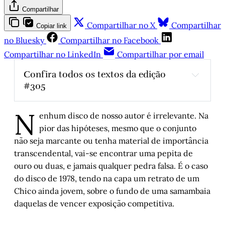
Compartilhar
Compartilhar no X
Compartilhar
Copiar link
no Bluesky
Compartilhar no Facebook
Compartilhar no LinkedIn
Compartilhar por email
Confira todos os textos da edição 
#305
A volta dos que não foram
, por Carlos 
N
André Moreira
enhum disco de nosso autor é irrelevante. Na
Quanto pesa uma pena?
, por Alyne Rehm
pior das hipóteses, mesmo que o conjunto
não seja marcante ou tenha material de importância
Carne vermelha
, por Helena Terra
transcendental, vai-se encontrar uma pepita de
Diário da guerra do sono: Capítulo 5 – 
ouro ou duas, e jamais qualquer pedra falsa. É o caso
Tragédia
, por Cristiano Fretta
do disco de 1978, tendo na capa um retrato de um
Canções de 1978
, por Luís Augusto Fischer
Chico ainda jovem, sobre o fundo de uma samambaia
Serranos na várzea – Parte 3
, por Geraldo 
daquelas de vencer exposição competitiva.
Hasse
As cinzas insurgentes de Roberto Gigante
, 