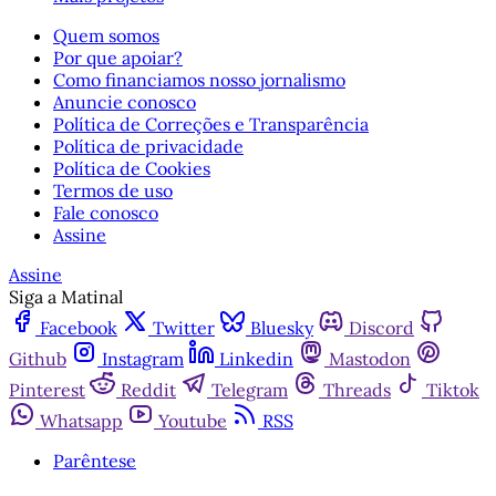
Quem somos
Por que apoiar?
Como financiamos nosso jornalismo
Anuncie conosco
Política de Correções e Transparência
Política de privacidade
Política de Cookies
Termos de uso
Fale conosco
Assine
Assine
Siga a Matinal
Facebook
Twitter
Bluesky
Discord
Github
Instagram
Linkedin
Mastodon
Pinterest
Reddit
Telegram
Threads
Tiktok
Whatsapp
Youtube
RSS
Parêntese