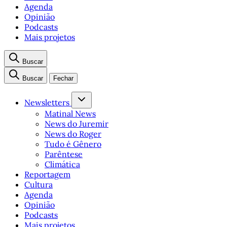
Agenda
Opinião
Podcasts
Mais projetos
Buscar
Buscar
Fechar
Newsletters
Matinal News
News do Juremir
News do Roger
Tudo é Gênero
Parêntese
Climática
Reportagem
Cultura
Agenda
Opinião
Podcasts
Mais projetos