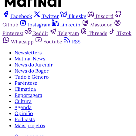
Facebook
Twitter
Bluesky
Discord
Github
Instagram
Linkedin
Mastodon
Pinterest
Reddit
Telegram
Threads
Tiktok
Whatsapp
Youtube
RSS
Newsletters
Matinal News
News do Juremir
News do Roger
Tudo é Gênero
Parêntese
Climática
Reportagem
Cultura
Agenda
Opinião
Podcasts
Mais projetos