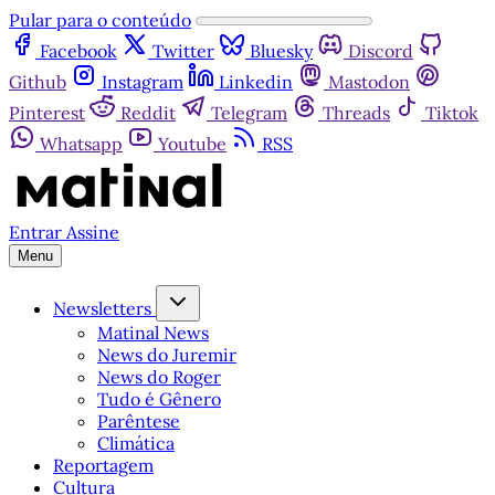
Pular para o conteúdo
Facebook
Twitter
Bluesky
Discord
Github
Instagram
Linkedin
Mastodon
Pinterest
Reddit
Telegram
Threads
Tiktok
Whatsapp
Youtube
RSS
Entrar
Assine
Menu
Newsletters
Matinal News
News do Juremir
News do Roger
Tudo é Gênero
Parêntese
Climática
Reportagem
Cultura