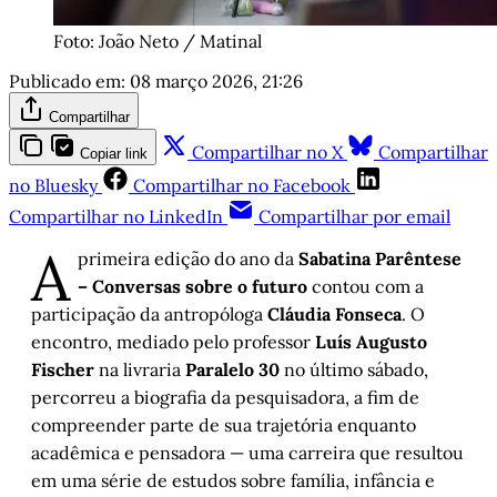
Foto: João Neto / Matinal
Publicado em:
08 março 2026, 21:26
Compartilhar
Compartilhar no X
Compartilhar
Copiar link
no Bluesky
Compartilhar no Facebook
Compartilhar no LinkedIn
Compartilhar por email
A
primeira edição do ano da
Sabatina Parêntese
– Conversas sobre o futuro
contou com a
participação da antropóloga
Cláudia Fonseca
. O
encontro, mediado pelo professor
Luís Augusto
Fischer
na livraria
Paralelo 30
no último sábado,
percorreu a biografia da pesquisadora, a fim de
compreender parte de sua trajetória enquanto
acadêmica e pensadora — uma carreira que resultou
em uma série de estudos sobre família, infância e