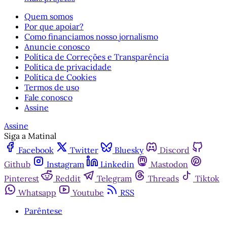
Quem somos
Por que apoiar?
Como financiamos nosso jornalismo
Anuncie conosco
Política de Correções e Transparência
Política de privacidade
Política de Cookies
Termos de uso
Fale conosco
Assine
Assine
Siga a Matinal
Facebook
Twitter
Bluesky
Discord
Github
Instagram
Linkedin
Mastodon
Pinterest
Reddit
Telegram
Threads
Tiktok
Whatsapp
Youtube
RSS
Parêntese