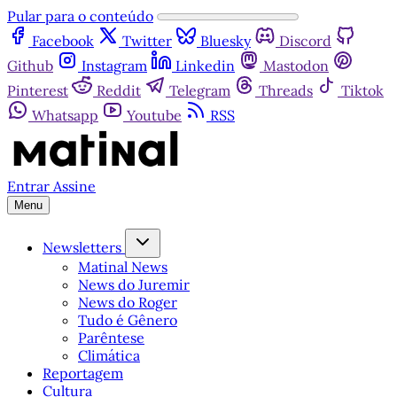
Pular para o conteúdo
Facebook
Twitter
Bluesky
Discord
Github
Instagram
Linkedin
Mastodon
Pinterest
Reddit
Telegram
Threads
Tiktok
Whatsapp
Youtube
RSS
Entrar
Assine
Menu
Newsletters
Matinal News
News do Juremir
News do Roger
Tudo é Gênero
Parêntese
Climática
Reportagem
Cultura