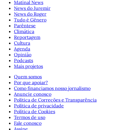
Matinal News
News do Juremir
News do Roger
Tudo é Gênero
Parêntese
Climática
Reportagem
Cultura
Agenda
Opinião
Podcasts
Mais projetos
Quem somos
Por que apoiar?
Como financiamos nosso jornalismo
Anuncie conosco
Política de Correções e Transparência
Política de privacidade
Política de Cookies
Termos de uso
Fale conosco
Assine