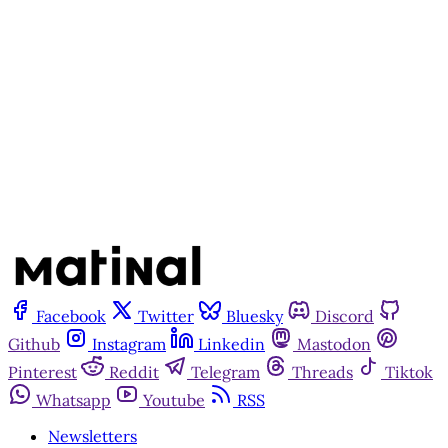
Inscreva-se gratuitamente
Já tem uma conta?
Entrar
Facebook
Twitter
Bluesky
Discord
Github
Instagram
Linkedin
Mastodon
Pinterest
Reddit
Telegram
Threads
Tiktok
Whatsapp
Youtube
RSS
Newsletters