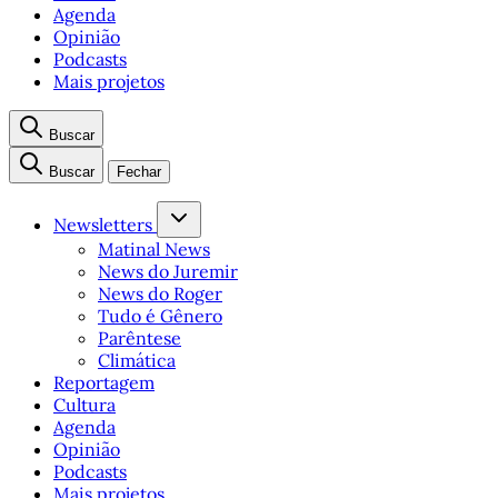
Agenda
Opinião
Podcasts
Mais projetos
Buscar
Buscar
Fechar
Newsletters
Matinal News
News do Juremir
News do Roger
Tudo é Gênero
Parêntese
Climática
Reportagem
Cultura
Agenda
Opinião
Podcasts
Mais projetos