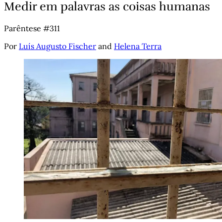
Medir em palavras as coisas humanas
Parêntese #311
Por
Luís Augusto Fischer
and
Helena Terra