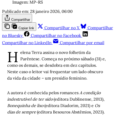
Imagem: MP-RS
Publicado em:
28 janeiro 2026, 06:00
Compartilhar
Compartilhar no X
Compartilhar
Copiar link
no Bluesky
Compartilhar no Facebook
Compartilhar no LinkedIn
Compartilhar por email
H
elena Terra assina o novo folhetim da
Parêntese. Começa no próximo sábado (31) e,
como os demais, se desdobra em dez capítulos.
Neste caso o leitor vai frequentar um lado obscuro
da vida da cidade – um presídio feminino.
A autora é conhecida pelos romances
A condição
indestrutível de ter sido
(editora Dublinense, 2013),
Bonequinha de lixo
(editora Diadorim, 2021) e
Os
dias de sempre
(editora Besouros Abstêmios, 2023).