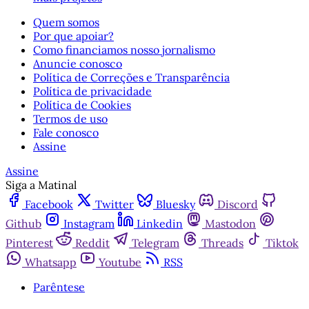
Quem somos
Por que apoiar?
Como financiamos nosso jornalismo
Anuncie conosco
Política de Correções e Transparência
Política de privacidade
Política de Cookies
Termos de uso
Fale conosco
Assine
Assine
Siga a Matinal
Facebook
Twitter
Bluesky
Discord
Github
Instagram
Linkedin
Mastodon
Pinterest
Reddit
Telegram
Threads
Tiktok
Whatsapp
Youtube
RSS
Parêntese