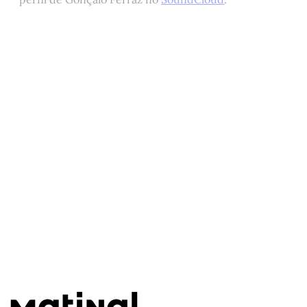
Este post está disponível
apenas para quem apoia a
Matinal
Assine agora
Já tem uma conta?
Entrar