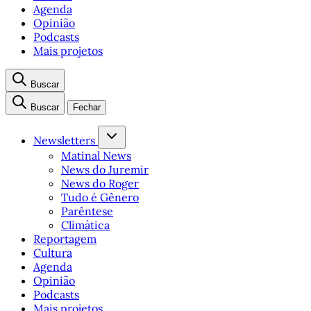
Agenda
Opinião
Podcasts
Mais projetos
Buscar
Buscar
Fechar
Newsletters
Matinal News
News do Juremir
News do Roger
Tudo é Gênero
Parêntese
Climática
Reportagem
Cultura
Agenda
Opinião
Podcasts
Mais projetos