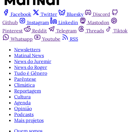
Facebook
Twitter
Bluesky
Discord
Github
Instagram
Linkedin
Mastodon
Pinterest
Reddit
Telegram
Threads
Tiktok
Whatsapp
Youtube
RSS
Newsletters
Matinal News
News do Juremir
News do Roger
Tudo é Gênero
Parêntese
Climática
Reportagem
Cultura
Agenda
Opinião
Podcasts
Mais projetos
Quem somos