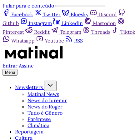
Pular para o conteúdo
Facebook
Twitter
Bluesky
Discord
Github
Instagram
Linkedin
Mastodon
Pinterest
Reddit
Telegram
Threads
Tiktok
Whatsapp
Youtube
RSS
Entrar
Assine
Menu
Newsletters
Matinal News
News do Juremir
News do Roger
Tudo é Gênero
Parêntese
Climática
Reportagem
Cultura