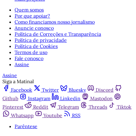
Quem somos
Por que apoiar?
Como financiamos nosso jornalismo
Anuncie conosco
Política de Correções e Transparência
Política de privacidade
Política de Cookies
Termos de uso
Fale conosco
Assine
Assine
Siga a Matinal
Facebook
Twitter
Bluesky
Discord
Github
Instagram
Linkedin
Mastodon
Pinterest
Reddit
Telegram
Threads
Tiktok
Whatsapp
Youtube
RSS
Parêntese