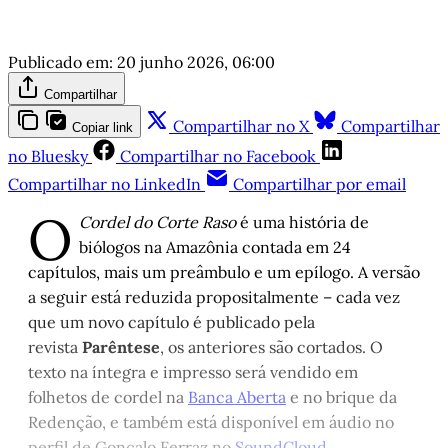
Publicado em:
20 junho 2026, 06:00
Compartilhar
Compartilhar no X
Compartilhar
Copiar link
no Bluesky
Compartilhar no Facebook
Compartilhar no LinkedIn
Compartilhar por email
O
Cordel do Corte Raso
é uma história de
biólogos na Amazônia contada em 24
capítulos, mais um preâmbulo e um epílogo. A versão
a seguir está reduzida propositalmente – cada vez
que um novo capítulo é publicado pela
revista
Parêntese
, os anteriores são cortados. O
texto na íntegra e impresso será vendido em
folhetos de cordel na
Banca Aberta
e no brique da
Redenção, e também está disponível em áudio no
perfil de Gonçalo Ferraz no
SoundCloud
.