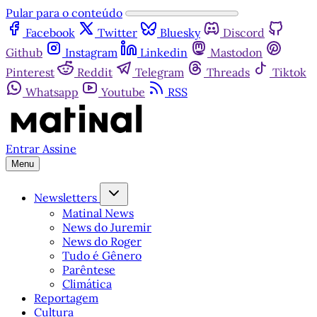
Pular para o conteúdo
Facebook
Twitter
Bluesky
Discord
Github
Instagram
Linkedin
Mastodon
Pinterest
Reddit
Telegram
Threads
Tiktok
Whatsapp
Youtube
RSS
Entrar
Assine
Menu
Newsletters
Matinal News
News do Juremir
News do Roger
Tudo é Gênero
Parêntese
Climática
Reportagem
Cultura