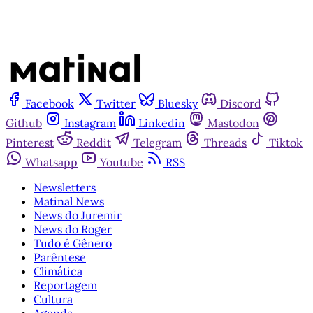
Facebook
Twitter
Bluesky
Discord
Github
Instagram
Linkedin
Mastodon
Pinterest
Reddit
Telegram
Threads
Tiktok
Whatsapp
Youtube
RSS
Newsletters
Matinal News
News do Juremir
News do Roger
Tudo é Gênero
Parêntese
Climática
Reportagem
Cultura
Agenda