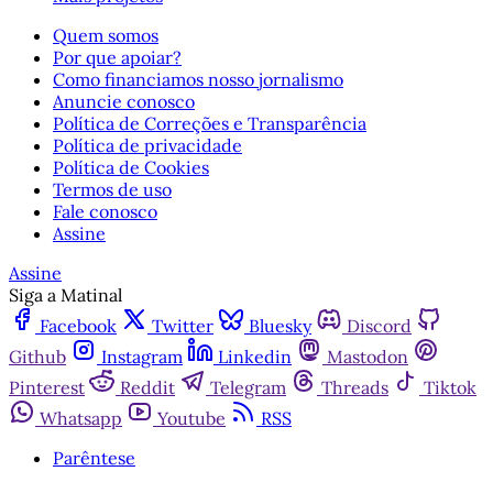
Quem somos
Por que apoiar?
Como financiamos nosso jornalismo
Anuncie conosco
Política de Correções e Transparência
Política de privacidade
Política de Cookies
Termos de uso
Fale conosco
Assine
Assine
Siga a Matinal
Facebook
Twitter
Bluesky
Discord
Github
Instagram
Linkedin
Mastodon
Pinterest
Reddit
Telegram
Threads
Tiktok
Whatsapp
Youtube
RSS
Parêntese