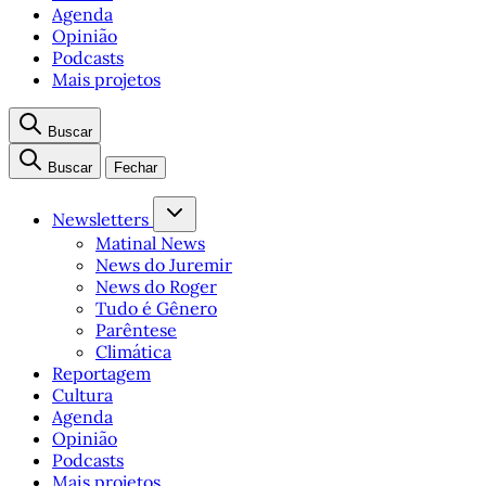
Agenda
Opinião
Podcasts
Mais projetos
Buscar
Buscar
Fechar
Newsletters
Matinal News
News do Juremir
News do Roger
Tudo é Gênero
Parêntese
Climática
Reportagem
Cultura
Agenda
Opinião
Podcasts
Mais projetos