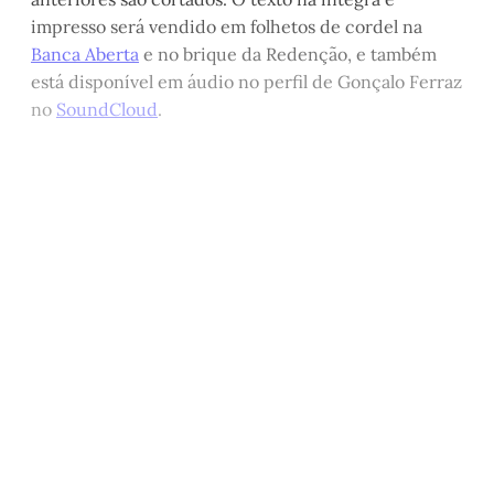
impresso será vendido em folhetos de cordel na
Banca Aberta
e no brique da Redenção, e também
está disponível em áudio no perfil de Gonçalo Ferraz
no
SoundCloud
.
Este post está disponível
apenas para quem apoia a
Matinal
Assine agora
Já tem uma conta?
Entrar