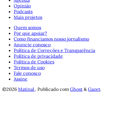
Opinião
Podcasts
Mais projetos
Quem somos
Por que apoiar?
Como financiamos nosso jornalismo
Anuncie conosco
Política de Correções e Transparência
Política de privacidade
Política de Cookies
Termos de uso
Fale conosco
Assine
©2026
Matinal
.
Publicado com
Ghost
&
Gazet
.