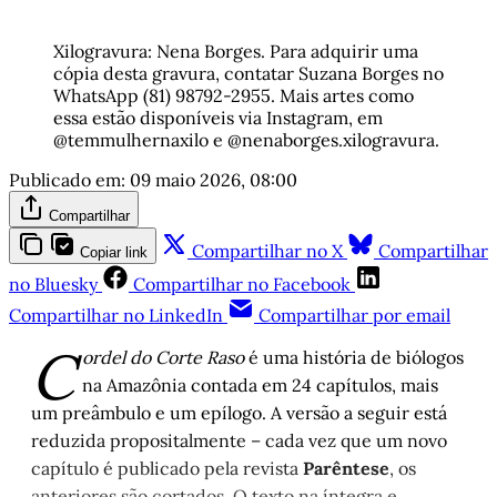
Xilogravura: Nena Borges. Para adquirir uma 
cópia desta gravura, contatar Suzana Borges no 
WhatsApp (81) 98792-2955. Mais artes como 
essa estão disponíveis via Instagram, em 
@temmulhernaxilo e @nenaborges.xilogravura.
Publicado em:
09 maio 2026, 08:00
Compartilhar
Compartilhar no X
Compartilhar
Copiar link
no Bluesky
Compartilhar no Facebook
Compartilhar no LinkedIn
Compartilhar por email
C
ordel do Corte Raso
é uma história de biólogos
na Amazônia contada em 24 capítulos, mais
um preâmbulo e um epílogo. A versão a seguir está
reduzida propositalmente – cada vez que um novo
capítulo é publicado pela revista
Parêntese
, os
anteriores são cortados. O texto na íntegra e