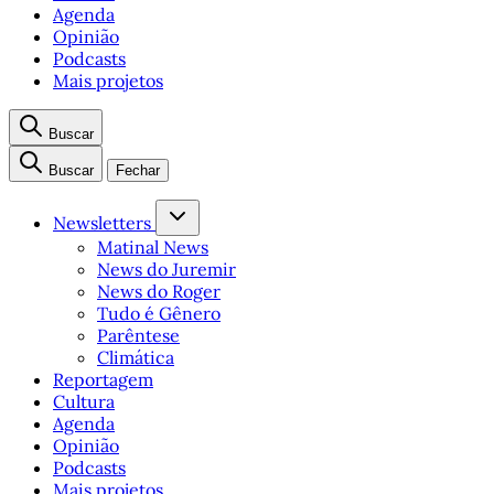
Agenda
Opinião
Podcasts
Mais projetos
Buscar
Buscar
Fechar
Newsletters
Matinal News
News do Juremir
News do Roger
Tudo é Gênero
Parêntese
Climática
Reportagem
Cultura
Agenda
Opinião
Podcasts
Mais projetos