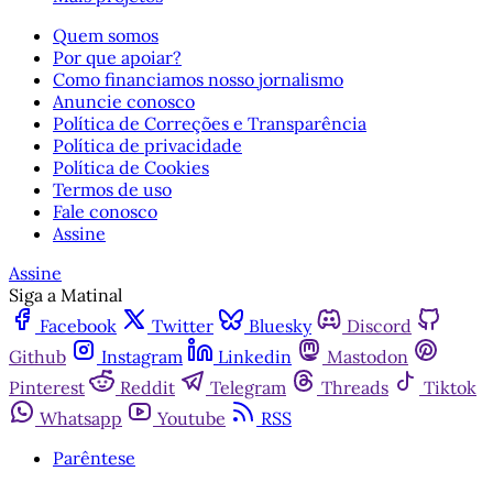
Quem somos
Por que apoiar?
Como financiamos nosso jornalismo
Anuncie conosco
Política de Correções e Transparência
Política de privacidade
Política de Cookies
Termos de uso
Fale conosco
Assine
Assine
Siga a Matinal
Facebook
Twitter
Bluesky
Discord
Github
Instagram
Linkedin
Mastodon
Pinterest
Reddit
Telegram
Threads
Tiktok
Whatsapp
Youtube
RSS
Parêntese