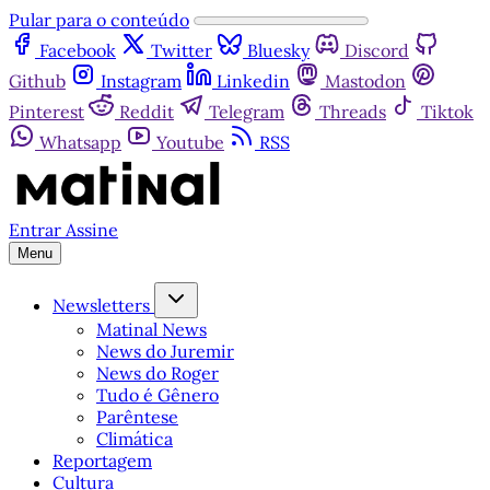
Pular para o conteúdo
Facebook
Twitter
Bluesky
Discord
Github
Instagram
Linkedin
Mastodon
Pinterest
Reddit
Telegram
Threads
Tiktok
Whatsapp
Youtube
RSS
Entrar
Assine
Menu
Newsletters
Matinal News
News do Juremir
News do Roger
Tudo é Gênero
Parêntese
Climática
Reportagem
Cultura