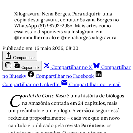
Xilogravura: Nena Borges. Para adquirir uma 
cópia desta gravura, contatar Suzana Borges no 
WhatsApp (81) 98792-2955. Mais artes como 
essa estão disponíveis via Instagram, em 
@temmulhernaxilo e @nenaborges.xilogravura.
Publicado em:
16 maio 2026, 08:00
Compartilhar
Compartilhar no X
Compartilhar
Copiar link
no Bluesky
Compartilhar no Facebook
Compartilhar no LinkedIn
Compartilhar por email
C
ordel do Corte Raso
é uma história de biólogos
na Amazônia contada em 24 capítulos, mais
um preâmbulo e um epílogo. A versão a seguir está
reduzida propositalmente – cada vez que um novo
capítulo é publicado pela revista
Parêntese
, os
anteriores são cortados. O texto na íntegra e