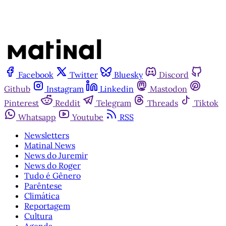
Facebook
Twitter
Bluesky
Discord
Github
Instagram
Linkedin
Mastodon
Pinterest
Reddit
Telegram
Threads
Tiktok
Whatsapp
Youtube
RSS
Newsletters
Matinal News
News do Juremir
News do Roger
Tudo é Gênero
Parêntese
Climática
Reportagem
Cultura
Agenda