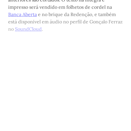
impresso será vendido em folhetos de cordel na
Banca Aberta
e no brique da Redenção, e também
está disponível em áudio no perfil de Gonçalo Ferraz
no
SoundCloud
.
Este post está disponível
apenas para quem apoia a
Matinal
Assine agora
Já tem uma conta?
Entrar