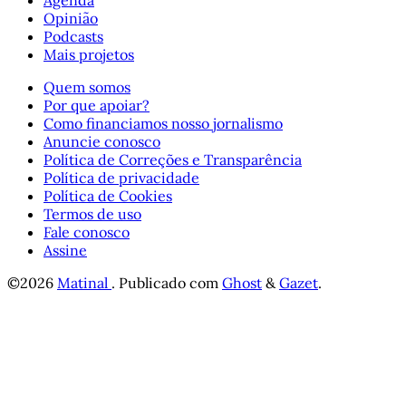
Opinião
Podcasts
Mais projetos
Quem somos
Por que apoiar?
Como financiamos nosso jornalismo
Anuncie conosco
Política de Correções e Transparência
Política de privacidade
Política de Cookies
Termos de uso
Fale conosco
Assine
©2026
Matinal
.
Publicado com
Ghost
&
Gazet
.