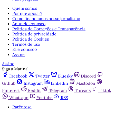
Quem somos
Por que apoiar?
Como financiamos nosso jornalismo
Anuncie conosco
Política de Correções e Transparência
Política de privacidade
Política de Cookies
Termos de uso
Fale conosco
Assine
Assine
Siga a Matinal
Facebook
Twitter
Bluesky
Discord
Github
Instagram
Linkedin
Mastodon
Pinterest
Reddit
Telegram
Threads
Tiktok
Whatsapp
Youtube
RSS
Parêntese