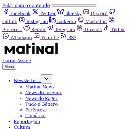
Pular para o conteúdo
Facebook
Twitter
Bluesky
Discord
Github
Instagram
Linkedin
Mastodon
Pinterest
Reddit
Telegram
Threads
Tiktok
Whatsapp
Youtube
RSS
Entrar
Assine
Menu
Newsletters
Matinal News
News do Juremir
News do Roger
Tudo é Gênero
Parêntese
Climática
Reportagem
Cultura