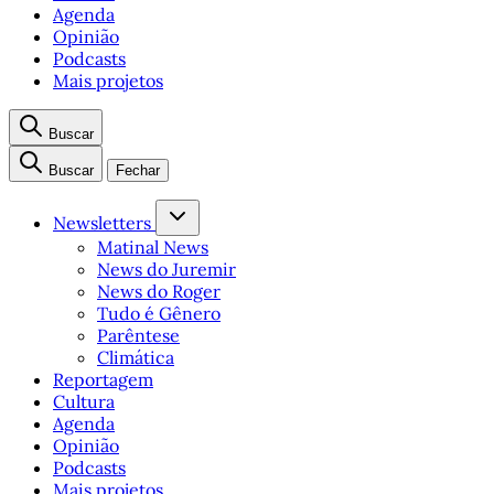
Agenda
Opinião
Podcasts
Mais projetos
Buscar
Buscar
Fechar
Newsletters
Matinal News
News do Juremir
News do Roger
Tudo é Gênero
Parêntese
Climática
Reportagem
Cultura
Agenda
Opinião
Podcasts
Mais projetos