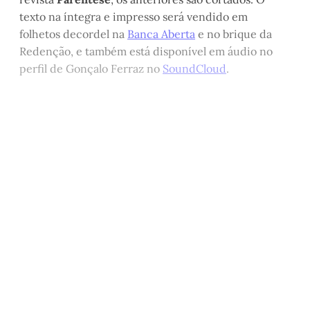
texto na íntegra e impresso será vendido em
folhetos decordel na
Banca Aberta
e no brique da
Redenção, e também está disponível em áudio no
perfil de Gonçalo Ferraz no
SoundCloud
.
Este post está disponível
apenas para quem apoia a
Matinal
Assine agora
Já tem uma conta?
Entrar