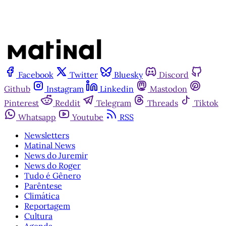
Facebook
Twitter
Bluesky
Discord
Github
Instagram
Linkedin
Mastodon
Pinterest
Reddit
Telegram
Threads
Tiktok
Whatsapp
Youtube
RSS
Newsletters
Matinal News
News do Juremir
News do Roger
Tudo é Gênero
Parêntese
Climática
Reportagem
Cultura
Agenda