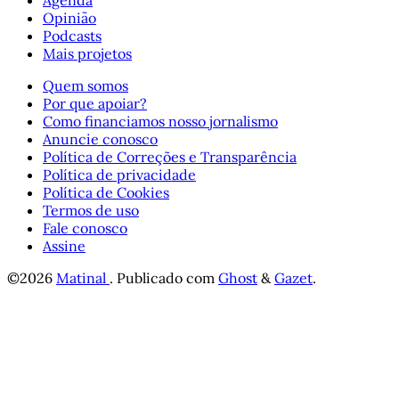
Opinião
Podcasts
Mais projetos
Quem somos
Por que apoiar?
Como financiamos nosso jornalismo
Anuncie conosco
Política de Correções e Transparência
Política de privacidade
Política de Cookies
Termos de uso
Fale conosco
Assine
©2026
Matinal
.
Publicado com
Ghost
&
Gazet
.