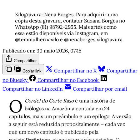
Xilogravura: Nena Borges. Para adquirir uma 
cópia desta gravura, contatar Suzana Borges no 
WhatsApp (81) 98792-2955. Mais artes como 
essa estão disponíveis via Instagram, em 
@temmulhernaxilo e @nenaborges.xilogravura.
Publicado em:
30 maio 2026, 07:15
Compartilhar
Compartilhar no X
Compartilhar
Copiar link
no Bluesky
Compartilhar no Facebook
Compartilhar no LinkedIn
Compartilhar por email
O
Cordel do Corte Raso
é uma história de
biólogos na Amazônia contada em 24
capítulos, mais um preâmbulo e um epílogo. A versão
a seguir está reduzida propositalmente – cada vez
que um novo capítulo é publicado pela
revista
Parêntese
, os anteriores são cortados. O