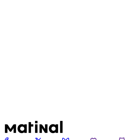
Este post está disponível
apenas para quem apoia a
Matinal
Assine agora
Já tem uma conta?
Entrar