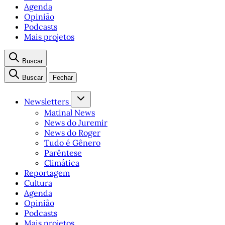
Agenda
Opinião
Podcasts
Mais projetos
Buscar
Buscar
Fechar
Newsletters
Matinal News
News do Juremir
News do Roger
Tudo é Gênero
Parêntese
Climática
Reportagem
Cultura
Agenda
Opinião
Podcasts
Mais projetos