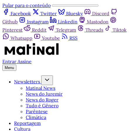
Pular para o conteúdo
Facebook
Twitter
Bluesky
Discord
Github
Instagram
Linkedin
Mastodon
Pinterest
Reddit
Telegram
Threads
Tiktok
Whatsapp
Youtube
RSS
Entrar
Assine
Menu
Newsletters
Matinal News
News do Juremir
News do Roger
Tudo é Gênero
Parêntese
Climática
Reportagem
Cultura