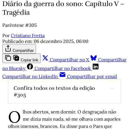
Diário da guerra do sono: Capítulo V –
Tragédia
Parêntese #305
Por
Cristiano Fretta
Publicado em:
06 dezembro 2025, 06:00
Compartilhar
Compartilhar no X
Compartilhar
Copiar link
no Bluesky
Compartilhar no Facebook
Compartilhar no LinkedIn
Compartilhar por email
Confira todos os textos da edição 
#305
A volta dos que não foram
, por Carlos 
O
André Moreira
lhos abertos, sem dormir. O desgraçado não
Quanto pesa uma pena?
, por Alyne Rehm
me dizia mais nada, só me olhava com aqueles
olhos imensos, brancos. Eu disse para o Paes que
Carne vermelha
, por Helena Terra