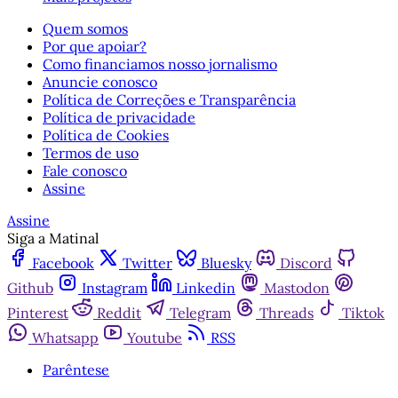
Quem somos
Por que apoiar?
Como financiamos nosso jornalismo
Anuncie conosco
Política de Correções e Transparência
Política de privacidade
Política de Cookies
Termos de uso
Fale conosco
Assine
Assine
Siga a Matinal
Facebook
Twitter
Bluesky
Discord
Github
Instagram
Linkedin
Mastodon
Pinterest
Reddit
Telegram
Threads
Tiktok
Whatsapp
Youtube
RSS
Parêntese