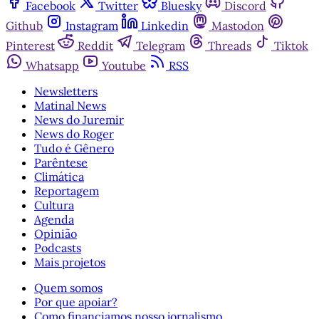
Facebook
Twitter
Bluesky
Discord
Github
Instagram
Linkedin
Mastodon
Pinterest
Reddit
Telegram
Threads
Tiktok
Whatsapp
Youtube
RSS
Newsletters
Matinal News
News do Juremir
News do Roger
Tudo é Gênero
Parêntese
Climática
Reportagem
Cultura
Agenda
Opinião
Podcasts
Mais projetos
Quem somos
Por que apoiar?
Como financiamos nosso jornalismo