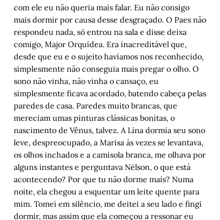
com ele eu não queria mais falar. Eu não consigo
Diário da guerra do sono: Capítulo 5 – 
mais dormir por causa desse desgraçado. O Paes não
Tragédia
, por Cristiano Fretta
respondeu nada, só entrou na sala e disse deixa
Canções de 1978
, por Luís Augusto Fischer
comigo, Major Orquídea. Era inacreditável que,
Serranos na várzea – Parte 3
, por Geraldo 
desde que eu e o sujeito havíamos nos reconhecido,
Hasse
simplesmente não conseguia mais pregar o olho. O
As cinzas insurgentes de Roberto Gigante
, 
sono não vinha, não vinha o cansaço, eu
por Jandiro Koch
simplesmente ficava acordado, batendo cabeça pelas
Santa Catarina, a santa mesmo
, por Paulo 
paredes de casa. Paredes muito brancas, que
Damin
mereciam umas pinturas clássicas bonitas, o
Apadrinhe a Escola Casa de Teatro
, por 
nascimento de Vênus, talvez. A Lina dormia seu sono
Juremir Machado da Silva
leve, despreocupado, a Marisa às vezes se levantava,
Porto Alegre, 1893-95: Guerra civil, novas 
os olhos inchados e a camisola branca, me olhava por
fábricas e operariado
, por Arnoldo 
alguns instantes e perguntava Nélson, o que está
Doberstein
acontecendo? Por que tu não dorme mais? Numa
noite, ela chegou a esquentar um leite quente para
mim. Tomei em silêncio, me deitei a seu lado e fingi
dormir, mas assim que ela começou a ressonar eu