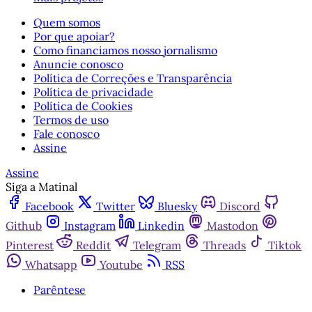
Quem somos
Por que apoiar?
Como financiamos nosso jornalismo
Anuncie conosco
Política de Correções e Transparência
Política de privacidade
Política de Cookies
Termos de uso
Fale conosco
Assine
Assine
Siga a Matinal
Facebook
Twitter
Bluesky
Discord
Github
Instagram
Linkedin
Mastodon
Pinterest
Reddit
Telegram
Threads
Tiktok
Whatsapp
Youtube
RSS
Parêntese