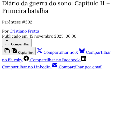
Diário da guerra do sono: Capítulo II –
Primeira batalha
Parêntese #302
Por
Cristiano Fretta
Publicado em:
15 novembro 2025, 06:00
Compartilhar
Compartilhar no X
Compartilhar
Copiar link
no Bluesky
Compartilhar no Facebook
Compartilhar no LinkedIn
Compartilhar por email
Este post está disponível
apenas para quem apoia a
Matinal