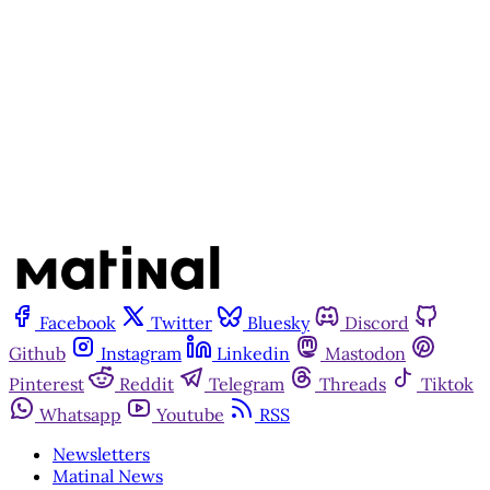
Assine agora
Já tem uma conta?
Entrar
Facebook
Twitter
Bluesky
Discord
Github
Instagram
Linkedin
Mastodon
Pinterest
Reddit
Telegram
Threads
Tiktok
Whatsapp
Youtube
RSS
Newsletters
Matinal News