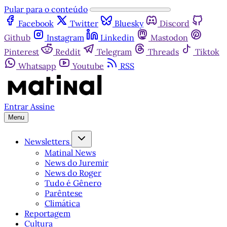
Pular para o conteúdo
Facebook
Twitter
Bluesky
Discord
Github
Instagram
Linkedin
Mastodon
Pinterest
Reddit
Telegram
Threads
Tiktok
Whatsapp
Youtube
RSS
Entrar
Assine
Menu
Newsletters
Matinal News
News do Juremir
News do Roger
Tudo é Gênero
Parêntese
Climática
Reportagem
Cultura