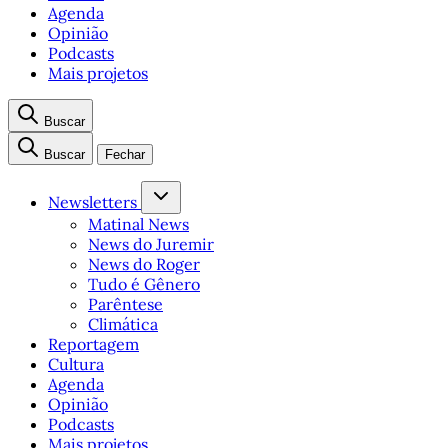
Agenda
Opinião
Podcasts
Mais projetos
Buscar
Buscar
Fechar
Newsletters
Matinal News
News do Juremir
News do Roger
Tudo é Gênero
Parêntese
Climática
Reportagem
Cultura
Agenda
Opinião
Podcasts
Mais projetos