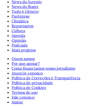
News do Juremir
News do Roger
Tudo é Gênero
Parêntese
Climática
Reportagem
Cultura
Agenda
Opinião
Podcasts
Mais projetos
Quem somos
Por que apoiar?
Como financiamos nosso jornalismo
Anuncie conosco
Política de Correções e Transparência
Política de privacidade
Política de Cookies
Termos de uso
Fale conosco
Assine