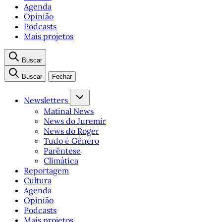
Agenda
Opinião
Podcasts
Mais projetos
Buscar
Buscar
Fechar
Newsletters
Matinal News
News do Juremir
News do Roger
Tudo é Gênero
Parêntese
Climática
Reportagem
Cultura
Agenda
Opinião
Podcasts
Mais projetos