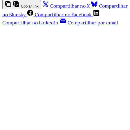
Compartilhar no X
Compartilhar
Copiar link
no Bluesky
Compartilhar no Facebook
Compartilhar no LinkedIn
Compartilhar por email
Este post é aberto e está
disponível para quem tem
cadastro gratuito no site da
Matinal
Inscreva-se gratuitamente
Já tem uma conta?
Entrar