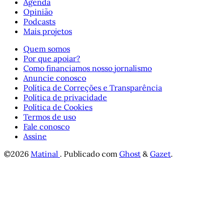
Agenda
Opinião
Podcasts
Mais projetos
Quem somos
Por que apoiar?
Como financiamos nosso jornalismo
Anuncie conosco
Política de Correções e Transparência
Política de privacidade
Política de Cookies
Termos de uso
Fale conosco
Assine
©2026
Matinal
.
Publicado com
Ghost
&
Gazet
.