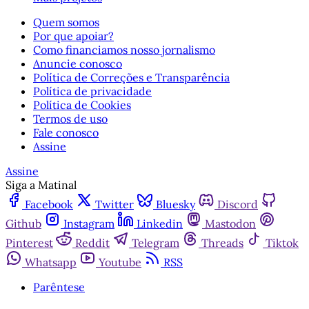
Quem somos
Por que apoiar?
Como financiamos nosso jornalismo
Anuncie conosco
Política de Correções e Transparência
Política de privacidade
Política de Cookies
Termos de uso
Fale conosco
Assine
Assine
Siga a Matinal
Facebook
Twitter
Bluesky
Discord
Github
Instagram
Linkedin
Mastodon
Pinterest
Reddit
Telegram
Threads
Tiktok
Whatsapp
Youtube
RSS
Parêntese