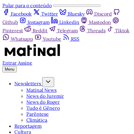
Pular para o conteúdo
Facebook
Twitter
Bluesky
Discord
Github
Instagram
Linkedin
Mastodon
Pinterest
Reddit
Telegram
Threads
Tiktok
Whatsapp
Youtube
RSS
Entrar
Assine
Menu
Newsletters
Matinal News
News do Juremir
News do Roger
Tudo é Gênero
Parêntese
Climática
Reportagem
Cultura