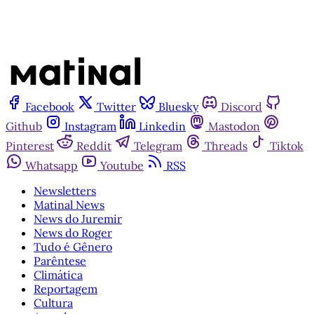
Facebook
Twitter
Bluesky
Discord
Github
Instagram
Linkedin
Mastodon
Pinterest
Reddit
Telegram
Threads
Tiktok
Whatsapp
Youtube
RSS
Newsletters
Matinal News
News do Juremir
News do Roger
Tudo é Gênero
Parêntese
Climática
Reportagem
Cultura