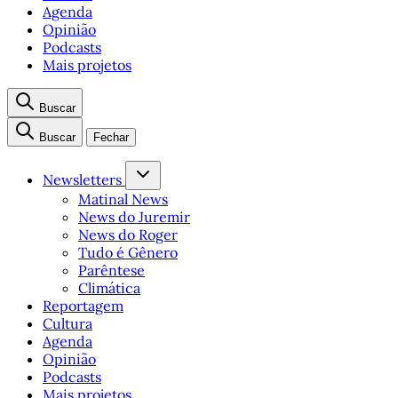
Agenda
Opinião
Podcasts
Mais projetos
Buscar
Buscar
Fechar
Newsletters
Matinal News
News do Juremir
News do Roger
Tudo é Gênero
Parêntese
Climática
Reportagem
Cultura
Agenda
Opinião
Podcasts
Mais projetos