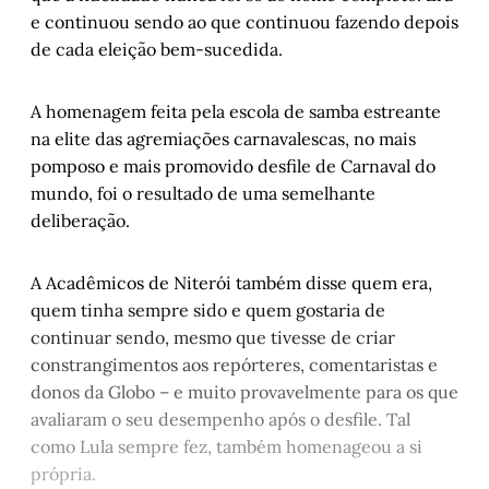
sapucay
por Clarissa Ferreira
e continuou sendo ao que continuou fazendo depois
, 
de cada eleição bem-sucedida.
O manifesto de um espetáculo
, por Chris 
Cidade Dias
Natalia Ginzburg: uma leitura sobre a 
A homenagem feita pela escola de samba estreante
experiência
, por Caroline Lima
na elite das agremiações carnavalescas, no mais
Apolinário e Esmê, um romance coletivo
, 
pomposo e mais promovido desfile de Carnaval do
por Jorge Benitz
mundo, foi o resultado de uma semelhante
deliberação.
Histórias de Autógrafos: Michel 
Houellebecq em “Submissão”
, por Carlos 
Gerbase
A Acadêmicos de Niterói também disse quem era,
Camborianga
, por Álvaro Magalhães
quem tinha sempre sido e quem gostaria de
A medida das coisas humanas: Capítulo IV
, 
continuar sendo, mesmo que tivesse de criar
por Helena Terra
constrangimentos aos repórteres, comentaristas e
donos da Globo – e muito provavelmente para os que
avaliaram o seu desempenho após o desfile. Tal
como Lula sempre fez, também homenageou a si
própria.