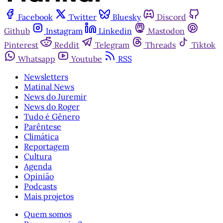
Facebook
Twitter
Bluesky
Discord
Github
Instagram
Linkedin
Mastodon
Pinterest
Reddit
Telegram
Threads
Tiktok
Whatsapp
Youtube
RSS
Newsletters
Matinal News
News do Juremir
News do Roger
Tudo é Gênero
Parêntese
Climática
Reportagem
Cultura
Agenda
Opinião
Podcasts
Mais projetos
Quem somos