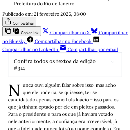
Prefeitura do Rio de Janeiro
Publicado em:
21 fevereiro 2026, 08:00
Compartilhar
Compartilhar no X
Compartilhar
Copiar link
no Bluesky
Compartilhar no Facebook
Compartilhar no LinkedIn
Compartilhar por email
Confira todos os textos da edição 
#314
A alegre democracia de distinções 
N
interseccionais: viva o carnaval!
, por Jairo 
unca ouvi alguém falar sobre isso, mas acho
Ferreira 
que ele poderia, se quisesse, ter se
Quando o carnaval passar
, por Juremir 
candidatado apenas como Luís lnácio – isso para os
Machado da Silva
que já tinham optado por ele em pleitos passados.
Ele não poderia ter deixado de ir
, por Paulo 
Para o presidente e para os que já haviam votado
Coimbra Guedes
nele anteriormente, a confiança era irreversível, já
O “le-lo-lai” do Bad Bunny é o nosso 
que a fidelidade nunca foi só ao nome completo. Era