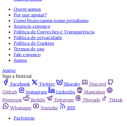
Quem somos
Por que apoiar?
Como financiamos nosso jornalismo
Anuncie conosco
Política de Correções e Transparência
Política de privacidade
Política de Cookies
Termos de uso
Fale conosco
Assine
Assine
Siga a Matinal
Facebook
Twitter
Bluesky
Discord
Github
Instagram
Linkedin
Mastodon
Pinterest
Reddit
Telegram
Threads
Tiktok
Whatsapp
Youtube
RSS
Parêntese