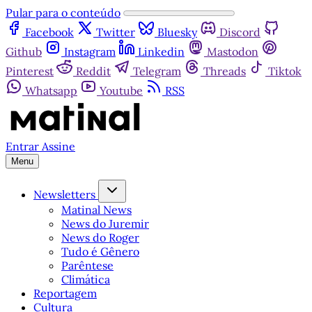
Pular para o conteúdo
Facebook
Twitter
Bluesky
Discord
Github
Instagram
Linkedin
Mastodon
Pinterest
Reddit
Telegram
Threads
Tiktok
Whatsapp
Youtube
RSS
Entrar
Assine
Menu
Newsletters
Matinal News
News do Juremir
News do Roger
Tudo é Gênero
Parêntese
Climática
Reportagem
Cultura