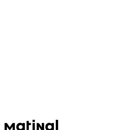
Este post está disponível
apenas para quem apoia a
Matinal
Assine agora
Já tem uma conta?
Entrar