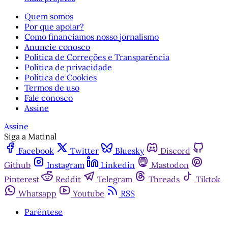
Quem somos
Por que apoiar?
Como financiamos nosso jornalismo
Anuncie conosco
Política de Correções e Transparência
Política de privacidade
Política de Cookies
Termos de uso
Fale conosco
Assine
Assine
Siga a Matinal
Facebook
Twitter
Bluesky
Discord
Github
Instagram
Linkedin
Mastodon
Pinterest
Reddit
Telegram
Threads
Tiktok
Whatsapp
Youtube
RSS
Parêntese