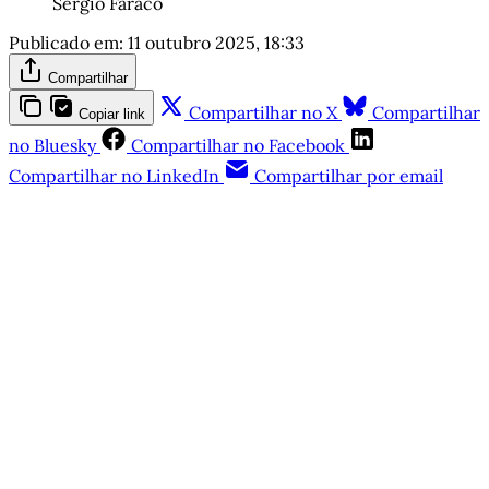
Sergio Faraco
Publicado em:
11 outubro 2025, 18:33
Compartilhar
Compartilhar no X
Compartilhar
Copiar link
no Bluesky
Compartilhar no Facebook
Compartilhar no LinkedIn
Compartilhar por email
Este post está disponível
apenas para quem apoia a
Matinal
Assine agora
Já tem uma conta?
Entrar