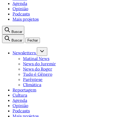
Agenda
Opinião
Podcasts
Mais projetos
Buscar
Buscar
Fechar
Newsletters
Matinal News
News do Juremir
News do Roger
Tudo é Gênero
Parêntese
Climática
Reportagem
Cultura
Agenda
Opinião
Podcasts
Mais projetos