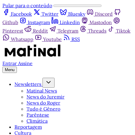
Pular para o conteúdo
Facebook
Twitter
Bluesky
Discord
Github
Instagram
Linkedin
Mastodon
Pinterest
Reddit
Telegram
Threads
Tiktok
Whatsapp
Youtube
RSS
Entrar
Assine
Menu
Newsletters
Matinal News
News do Juremir
News do Roger
Tudo é Gênero
Parêntese
Climática
Reportagem
Cultura