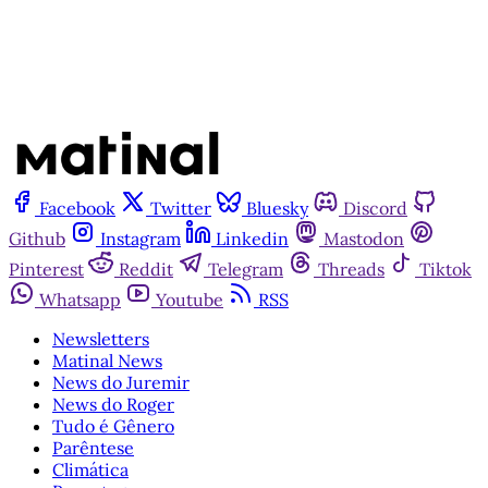
Facebook
Twitter
Bluesky
Discord
Github
Instagram
Linkedin
Mastodon
Pinterest
Reddit
Telegram
Threads
Tiktok
Whatsapp
Youtube
RSS
Newsletters
Matinal News
News do Juremir
News do Roger
Tudo é Gênero
Parêntese
Climática