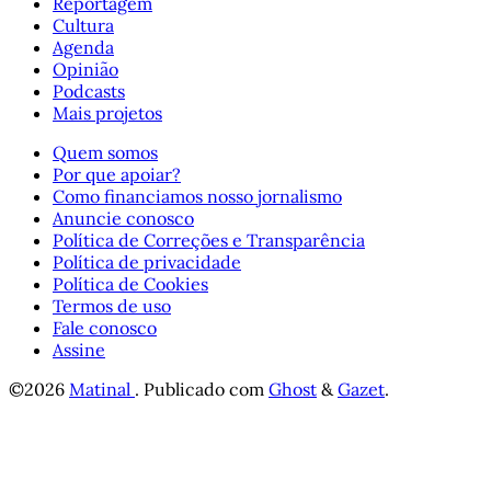
Reportagem
Cultura
Agenda
Opinião
Podcasts
Mais projetos
Quem somos
Por que apoiar?
Como financiamos nosso jornalismo
Anuncie conosco
Política de Correções e Transparência
Política de privacidade
Política de Cookies
Termos de uso
Fale conosco
Assine
©2026
Matinal
.
Publicado com
Ghost
&
Gazet
.