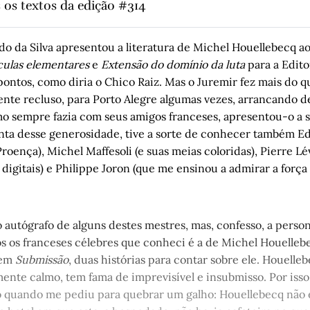
 os textos da edição #314
mocracia de distinções interseccionais: viva o carnaval!
, por Ja
arnaval passar
, por Juremir Machado da Silva
 da Silva apresentou a literatura de Michel Houellebecq ao
culas elementares
e
Extensão do domínio da luta
para a Editor
eria ter deixado de ir
, por Paulo Coimbra Guedes
ontos, como diria o Chico Raiz. Mas o Juremir fez mais do qu
ai” do Bad Bunny é o nosso sapucay
por Clarissa Ferreira
, 
nte recluso, para Porto Alegre algumas vezes, arrancando de
o de um espetáculo
, por Chris Cidade Dias
omo sempre fazia com seus amigos franceses, apresentou-o a 
nzburg: uma leitura sobre a experiência
, por Caroline Lima
conta desse generosidade, tive a sorte de conhecer também E
roença), Michel Maffesoli (e suas meias coloridas), Pierre Lé
 e Esmê, um romance coletivo
, por Jorge Benitz
 digitais) e Philippe Joron (que me ensinou a admirar a força
de Autógrafos: Michel Houellebecq em “Submissão”
, por Carlos
nga
, por Álvaro Magalhães
as coisas humanas: Capítulo IV
, por Helena Terra
 autógrafo de alguns destes mestres, mas, confesso, a perso
os os franceses célebres que conheci é a de Michel Houelleb
 em
Submissão
, duas histórias para contar sobre ele. Houelle
ente calmo, tem fama de imprevisível e insubmisso. Por isso
quando me pediu para quebrar um galho: Houellebecq não es