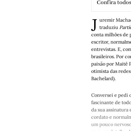
Confira todos
A alegre de
J
Quando o c
uremir Machado
traduziu
Partí
Ele não pod
conta milhões de p
O “le-lo-l
escritor, normalme
O manifest
entrevistas. E, c
Natalia Gi
brasileiros. Por 
paixão por Maitê P
Apolinário
otimista das redes
Histórias 
Bachelard).
Camboria
A medida d
Conversei e pedi o
fascinante de tod
da sua assinatura
cordato e normalm
um pouco nervoso 