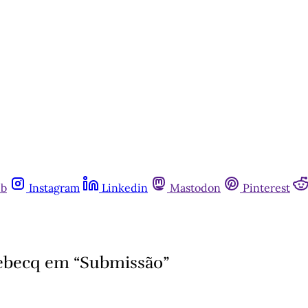
ub
Instagram
Linkedin
Mastodon
Pinterest
lebecq em “Submissão”