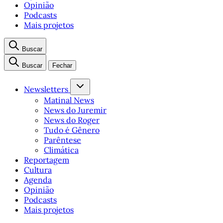
Opinião
Podcasts
Mais projetos
Buscar
Buscar
Fechar
Newsletters
Matinal News
News do Juremir
News do Roger
Tudo é Gênero
Parêntese
Climática
Reportagem
Cultura
Agenda
Opinião
Podcasts
Mais projetos