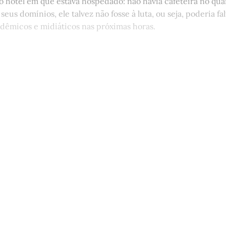
 hotel em que estava hospedado: não havia cafeteira no quar
eus domínios, ele talvez não fosse à luta, ou seja, poderia fal
êmicos e midiáticos nas próximas horas.
st está disponível apenas para quem
Matinal
Assine agora
Já tem uma conta?
Entrar