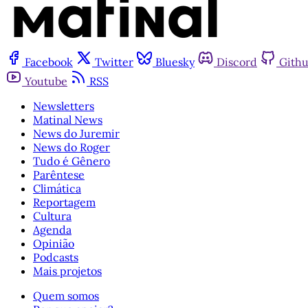
Facebook
Twitter
Bluesky
Discord
Gith
Youtube
RSS
Newsletters
Matinal News
News do Juremir
News do Roger
Tudo é Gênero
Parêntese
Climática
Reportagem
Cultura
Agenda
Opinião
Podcasts
Mais projetos
Quem somos