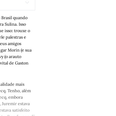
iro Ferreira 
 Brasil quando
a Sulina. Isso
e isso: trouxe o
le palestras e
seus amigos
dgar Morin (e sua
vy (o arauto
 vital de Gaston
 Gerbase
nalidade mais
ecq. Tenho, além
becq, embora
, Juremir estava
tava satisfeito