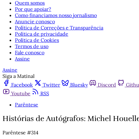
Quem somos
Por que apoiar?
Como financiamos nosso jornalismo
Anuncie conosco
Política de Correções e Transparência
Política de privacidade
Política de Cookies
Termos de uso
Fale conosco
Assine
Assine
Siga a Matinal
Facebook
Twitter
Bluesky
Discord
Gith
Youtube
RSS
Parêntese
Histórias de Autógrafos: Michel Houel
Parêntese #314