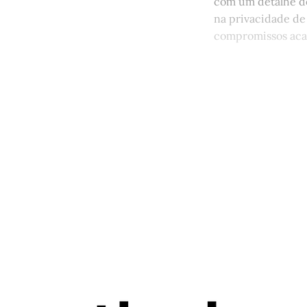
com um detalhe do
na privacidade de s
compromissos acad
Este po