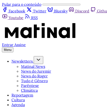
Pular para o conteúdo
Facebook
Twitter
Bluesky
Discord
Gith
Youtube
RSS
Entrar
Assine
Menu
Newsletters
Matinal News
News do Juremir
News do Roger
Tudo é Gênero
Parêntese
Climática
Reportagem
Cultura
Agenda