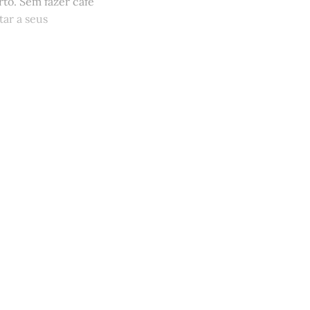
to. Sem fazer café
tar a seus
 apoia a