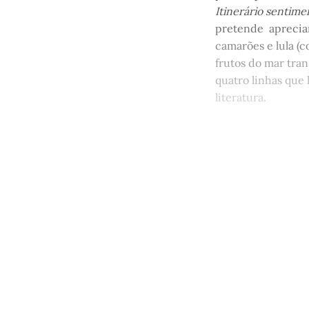
Itinerário sentimen
pretende apreciar 
camarões e lula (c
frutos do mar tra
quatro linhas que 
literatura.
Este po