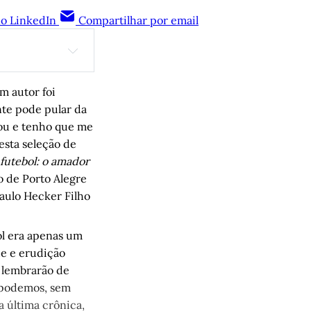
no LinkedIn
Compartilhar por email
ifestações 
m autor foi
internacional” 
nte pode pular da
lou e tenho que me
esta seleção de
 futebol: o amador
por Carlos 
o de Porto Alegre
Paulo Hecker Filho
s Augusto 
ol era apenas um
e e erudição
o lembrarão de
oberstein
 podemos, sem
 última crônica,