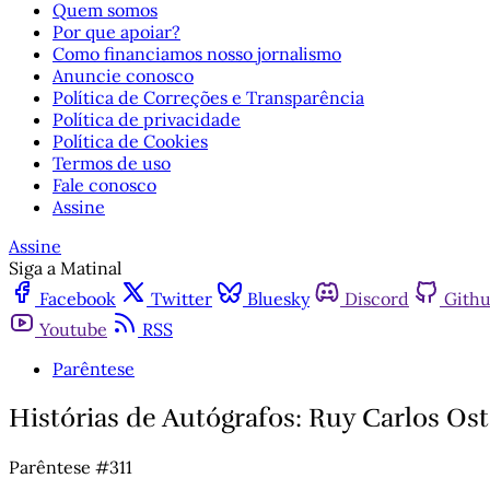
Quem somos
Por que apoiar?
Como financiamos nosso jornalismo
Anuncie conosco
Política de Correções e Transparência
Política de privacidade
Política de Cookies
Termos de uso
Fale conosco
Assine
Assine
Siga a Matinal
Facebook
Twitter
Bluesky
Discord
Gith
Youtube
RSS
Parêntese
Histórias de Autógrafos: Ruy Carlos Os
Parêntese #311