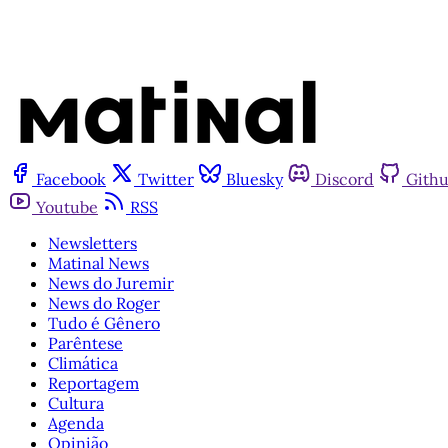
Facebook
Twitter
Bluesky
Discord
Gith
Youtube
RSS
Newsletters
Matinal News
News do Juremir
News do Roger
Tudo é Gênero
Parêntese
Climática
Reportagem
Cultura
Agenda
Opinião