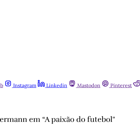
ub
Instagram
Linkedin
Mastodon
Pinterest
termann em “A paixão do futebol"