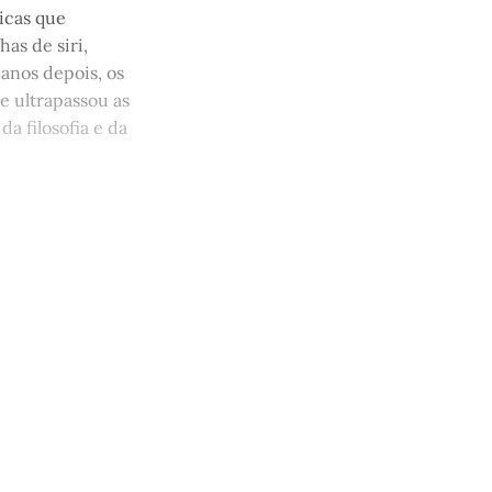
ticas que
as de siri,
 anos depois, os
e ultrapassou as
a filosofia e da
 apoia a