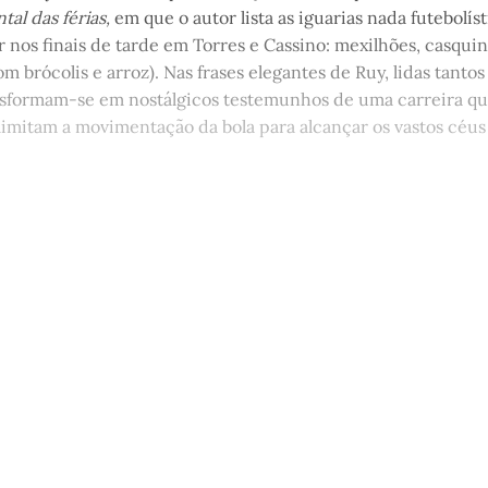
tal das férias,
em que o autor lista as iguarias nada futebolís
nos finais de tarde em Torres e Cassino: mexilhões, casquinh
om brócolis e arroz). Nas frases elegantes de Ruy, lidas tantos
nsformam-se em nostálgicos testemunhos de uma carreira qu
limitam a movimentação da bola para alcançar os vastos céus d
st está disponível apenas para quem
Matinal
Assine agora
Já tem uma conta?
Entrar