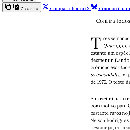
Compartilhar no X
Compartilhar 
Copiar link
Confira todos
Se quiser 
T
culturais 
rês semanas 
Djalma do 
Quarup
, de
– Parte I
, 
estante um espéci
Personage
desmentir. Dando 
crônicas escritas 
Histórias 
às escondidas
foi 
Gerbase
de 1976. O texto d
O povo de 
Fischer
Medir em p
Aproveitei para r
bom motivo para O
Da roça ao
bastante raros no 
1902: Uma 
Nelson Rodrigues
A medida d
pestanejar, coloc