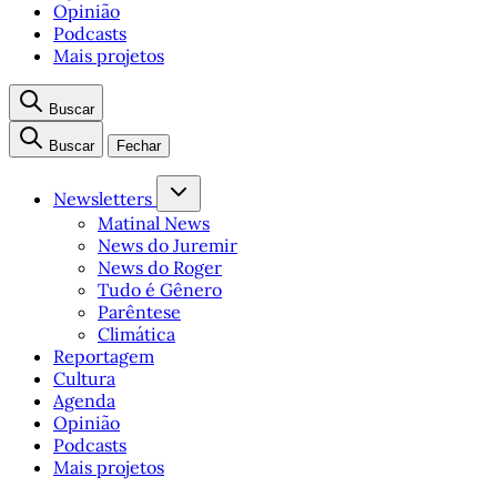
Opinião
Podcasts
Mais projetos
Buscar
Buscar
Fechar
Newsletters
Matinal News
News do Juremir
News do Roger
Tudo é Gênero
Parêntese
Climática
Reportagem
Cultura
Agenda
Opinião
Podcasts
Mais projetos