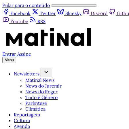
Pular para o conteúdo
Facebook
Twitter
Bluesky
Discord
Gith
Youtube
RSS
Entrar
Assine
Menu
Newsletters
Matinal News
News do Juremir
News do Roger
Tudo é Gênero
Parêntese
Climática
Reportagem
Cultura
Agenda