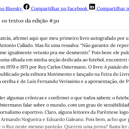
no Bluesky
Compartilhar no Facebook
Compartilhar 
 os textos da edição #311
entender a história do povo negro, é preciso atentar para as man
negras
, por Raphaela Donaduce Flores
atrás, afirmei aqui que meu primeiro livro autografado por u
Alegrete: “O último abacaxi que lancei na sociedade de consumo 
 Antonio Callado. Mas fiz uma ressalva: “Não garanto: de repe
por Jandiro Koch
me igualmente vetusto pra me desmentir.” Pois bem: ele pu
ns de uma vida: Luís Gomes
, Juremir Machado da Silva
uma olhada em minha seção dedicada ao futebol, encontrei 
em 1970 e 1971 por Ruy Carlos Ostermann. O livro
A paixão do
de Autógrafos: Ruy Carlos Ostermann em “A paixão do futebol"
, 
publicado pela editora Movimento e lançado na Feira do Livr
a orelha é de Luís Fernando Veríssimo e a apresentação, de 
religião em filme: uma entrevista com Carlos Caramez
, por Luí
alavras as coisas humanas
, por Helena Terra
eler algumas crônicas e confirmei o que todos sabem: o futeb
stermann falar sobre o mundo, com um grau de sensibilidad
 Planalto
, por Nubia Silveira
jornalismo esportivo. Claro, alguns leitores da Parêntese log
litografia a cores no relatório dos comerciários
, por Arnoldo D
, Armando Nogueira e Eduardo Galeano. Pois bem, acho que
as coisas humanas: capítulo I
, por Helena Terra 
ar o Ruy neste mesmo panteão. Querem uma prova? Basta ler a