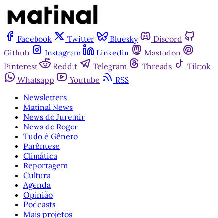
Facebook
Twitter
Bluesky
Discord
Github
Instagram
Linkedin
Mastodon
Pinterest
Reddit
Telegram
Threads
Tiktok
Whatsapp
Youtube
RSS
Newsletters
Matinal News
News do Juremir
News do Roger
Tudo é Gênero
Parêntese
Climática
Reportagem
Cultura
Agenda
Opinião
Podcasts
Mais projetos