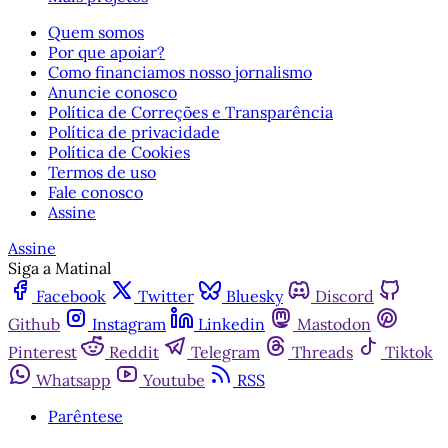
Quem somos
Por que apoiar?
Como financiamos nosso jornalismo
Anuncie conosco
Política de Correções e Transparência
Política de privacidade
Política de Cookies
Termos de uso
Fale conosco
Assine
Assine
Siga a Matinal
Facebook
Twitter
Bluesky
Discord
Github
Instagram
Linkedin
Mastodon
Pinterest
Reddit
Telegram
Threads
Tiktok
Whatsapp
Youtube
RSS
Parêntese