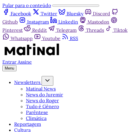
Pular para o conteúdo
Facebook
Twitter
Bluesky
Discord
Github
Instagram
Linkedin
Mastodon
Pinterest
Reddit
Telegram
Threads
Tiktok
Whatsapp
Youtube
RSS
Entrar
Assine
Menu
Newsletters
Matinal News
News do Juremir
News do Roger
Tudo é Gênero
Parêntese
Climática
Reportagem
Cultura