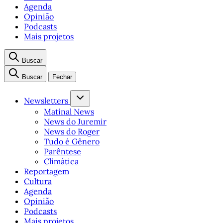
Agenda
Opinião
Podcasts
Mais projetos
Buscar
Buscar
Fechar
Newsletters
Matinal News
News do Juremir
News do Roger
Tudo é Gênero
Parêntese
Climática
Reportagem
Cultura
Agenda
Opinião
Podcasts
Mais projetos