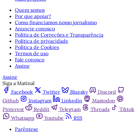
Quem somos
Por que apoiar?
Como financiamos nosso jornalismo
Anuncie conosco
Política de Correções e Transparência
Política de privacidade
Política de Cookies
Termos de uso
Fale conosco
Assine
Assine
Siga a Matinal
Facebook
Twitter
Bluesky
Discord
Github
Instagram
Linkedin
Mastodon
Pinterest
Reddit
Telegram
Threads
Tiktok
Whatsapp
Youtube
RSS
Parêntese