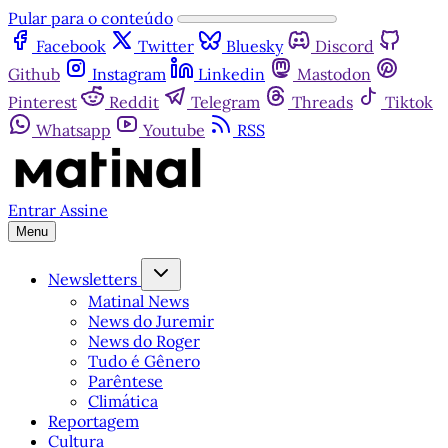
Pular para o conteúdo
Facebook
Twitter
Bluesky
Discord
Github
Instagram
Linkedin
Mastodon
Pinterest
Reddit
Telegram
Threads
Tiktok
Whatsapp
Youtube
RSS
Entrar
Assine
Menu
Newsletters
Matinal News
News do Juremir
News do Roger
Tudo é Gênero
Parêntese
Climática
Reportagem
Cultura