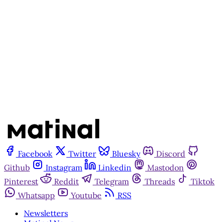
Inscreva-se gratuitamente
Já tem uma conta?
Entrar
Facebook
Twitter
Bluesky
Discord
Github
Instagram
Linkedin
Mastodon
Pinterest
Reddit
Telegram
Threads
Tiktok
Whatsapp
Youtube
RSS
Newsletters