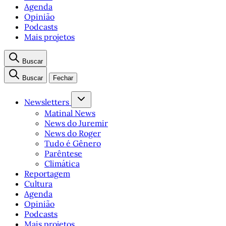
Agenda
Opinião
Podcasts
Mais projetos
Buscar
Buscar
Fechar
Newsletters
Matinal News
News do Juremir
News do Roger
Tudo é Gênero
Parêntese
Climática
Reportagem
Cultura
Agenda
Opinião
Podcasts
Mais projetos