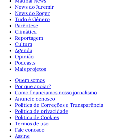
Matinal News
News do Juremir
News do Roger
Tudo é Gênero
Parêntese
Climática
Reportagem
Cultura
Agenda
Opinião
Podcasts
Mais projetos
Quem somos
Por que apoiar?
Como financiamos nosso jornalismo
Anuncie conosco
Política de Correções e Transparência
Política de privacidade
Política de Cookies
Termos de uso
Fale conosco
Assine