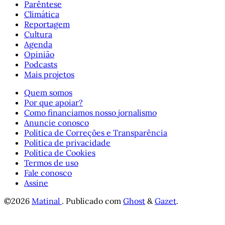
Parêntese
Climática
Reportagem
Cultura
Agenda
Opinião
Podcasts
Mais projetos
Quem somos
Por que apoiar?
Como financiamos nosso jornalismo
Anuncie conosco
Política de Correções e Transparência
Política de privacidade
Política de Cookies
Termos de uso
Fale conosco
Assine
©2026
Matinal
.
Publicado com
Ghost
&
Gazet
.