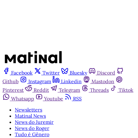
Já tem uma conta?
Entrar
Facebook
Twitter
Bluesky
Discord
Github
Instagram
Linkedin
Mastodon
Pinterest
Reddit
Telegram
Threads
Tiktok
Whatsapp
Youtube
RSS
Newsletters
Matinal News
News do Juremir
News do Roger
Tudo é Gênero