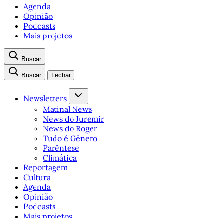
Agenda
Opinião
Podcasts
Mais projetos
Buscar
Buscar
Fechar
Newsletters
Matinal News
News do Juremir
News do Roger
Tudo é Gênero
Parêntese
Climática
Reportagem
Cultura
Agenda
Opinião
Podcasts
Mais projetos