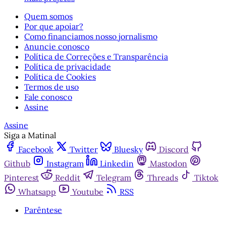
Quem somos
Por que apoiar?
Como financiamos nosso jornalismo
Anuncie conosco
Política de Correções e Transparência
Política de privacidade
Política de Cookies
Termos de uso
Fale conosco
Assine
Assine
Siga a Matinal
Facebook
Twitter
Bluesky
Discord
Github
Instagram
Linkedin
Mastodon
Pinterest
Reddit
Telegram
Threads
Tiktok
Whatsapp
Youtube
RSS
Parêntese