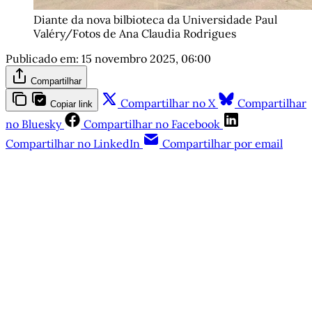
Diante da nova bilbioteca da Universidade Paul 
Valéry/Fotos de Ana Claudia Rodrigues
Publicado em:
15 novembro 2025, 06:00
Compartilhar
Compartilhar no X
Compartilhar
Copiar link
no Bluesky
Compartilhar no Facebook
Compartilhar no LinkedIn
Compartilhar por email
Este post está disponível
apenas para quem apoia a
Matinal
Assine agora