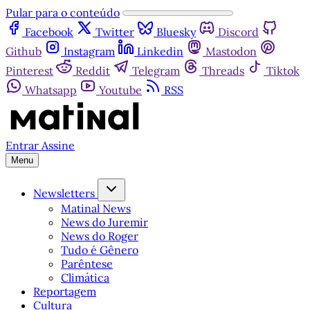
Pular para o conteúdo
Facebook
Twitter
Bluesky
Discord
Github
Instagram
Linkedin
Mastodon
Pinterest
Reddit
Telegram
Threads
Tiktok
Whatsapp
Youtube
RSS
Entrar
Assine
Menu
Newsletters
Matinal News
News do Juremir
News do Roger
Tudo é Gênero
Parêntese
Climática
Reportagem
Cultura