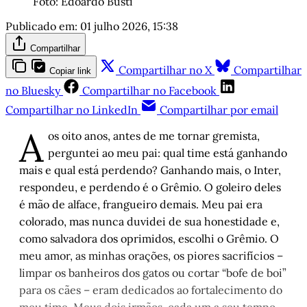
Foto: Edoardo Busti
Publicado em:
01 julho 2026, 15:38
Compartilhar
Compartilhar no X
Compartilhar
Copiar link
no Bluesky
Compartilhar no Facebook
Compartilhar no LinkedIn
Compartilhar por email
A
os oito anos, antes de me tornar gremista,
perguntei ao meu pai: qual time está ganhando
mais e qual está perdendo? Ganhando mais, o Inter,
respondeu, e perdendo é o Grêmio. O goleiro deles
é mão de alface, frangueiro demais. Meu pai era
colorado, mas nunca duvidei de sua honestidade e,
como salvadora dos oprimidos, escolhi o Grêmio. O
meu amor, as minhas orações, os piores sacrifícios –
limpar os banheiros dos gatos ou cortar “bofe de boi”
para os cães – eram dedicados ao fortalecimento do
meu time. Meus dois irmãos, cada um a seu tempo,