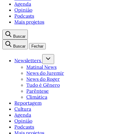
Agenda
Opinião
Podcasts
Mais projetos
Buscar
Buscar
Fechar
Newsletters
Matinal News
News do Juremir
News do Roger
Tudo é Gênero
Parêntese
Climática
Reportagem
Cultura
Agenda
Opinião
Podcasts
Mais projetos