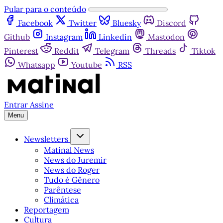
Pular para o conteúdo
Facebook
Twitter
Bluesky
Discord
Github
Instagram
Linkedin
Mastodon
Pinterest
Reddit
Telegram
Threads
Tiktok
Whatsapp
Youtube
RSS
Entrar
Assine
Menu
Newsletters
Matinal News
News do Juremir
News do Roger
Tudo é Gênero
Parêntese
Climática
Reportagem
Cultura