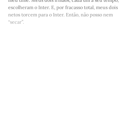
escolheram o Inter. E, por fracasso total, meus dois
netos torcem para o Inter. Então, não posso nem
“secar”.
Este post está disponível
apenas para quem apoia a
Matinal
Assine agora
Já tem uma conta?
Entrar