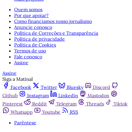
Quem somos
Por que apoiar?
Como financiamos nosso jornalismo
Anuncie conosco
Política de Correções e Transparência
Política de privacidade
Política de Cookies
Termos de uso
Fale conosco
Assine
Assine
Siga a Matinal
Facebook
Twitter
Bluesky
Discord
Github
Instagram
Linkedin
Mastodon
Pinterest
Reddit
Telegram
Threads
Tiktok
Whatsapp
Youtube
RSS
Parêntese