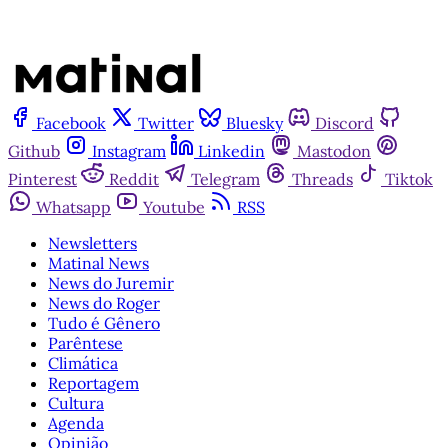
Facebook
Twitter
Bluesky
Discord
Github
Instagram
Linkedin
Mastodon
Pinterest
Reddit
Telegram
Threads
Tiktok
Whatsapp
Youtube
RSS
Newsletters
Matinal News
News do Juremir
News do Roger
Tudo é Gênero
Parêntese
Climática
Reportagem
Cultura
Agenda
Opinião