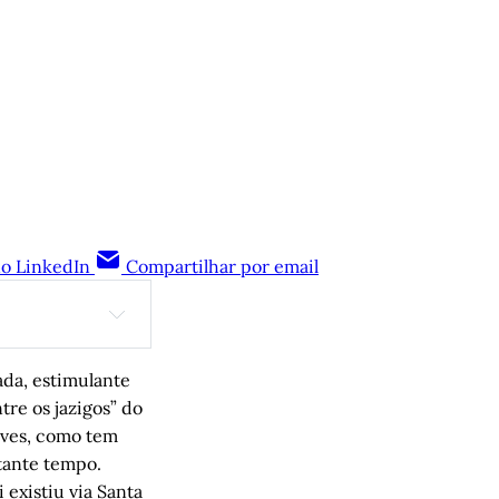
no LinkedIn
Compartilhar por email
ada, estimulante
re os jazigos” do
eves, como tem
stante tempo.
 existiu via Santa