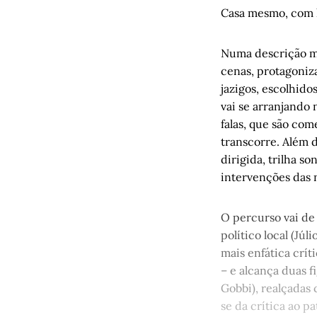
Poesia de 
Casa mesmo, com l
Uma alegri
Ninfas na 
Numa descrição ma
cenas, protagoniza
Gota D’águ
jazigos, escolhido
Porto Aleg
vai se arranjando 
quase sens
falas, que são com
Diário da g
transcorre. Além 
dirigida, trilha s
intervenções das 
O percurso vai de
político local (Jú
mais enfática crít
– e alcança duas fi
Gobbi), realçadas 
se da crítica ao p