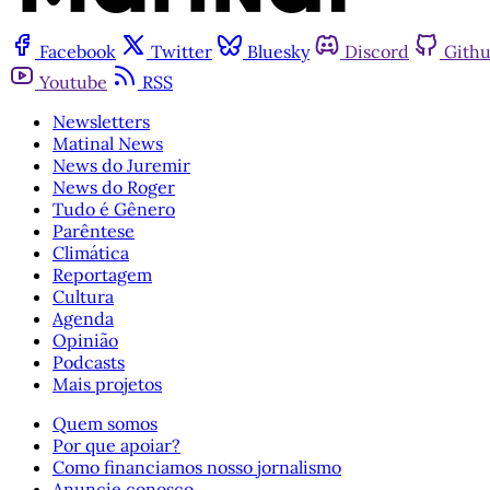
Facebook
Twitter
Bluesky
Discord
Gith
Youtube
RSS
Newsletters
Matinal News
News do Juremir
News do Roger
Tudo é Gênero
Parêntese
Climática
Reportagem
Cultura
Agenda
Opinião
Podcasts
Mais projetos
Quem somos
Por que apoiar?
Como financiamos nosso jornalismo
Anuncie conosco