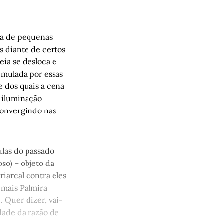
ia de pequenas
s diante de certos
eia se desloca e
ca, operária e 
timulada por essas
e dos quais a cena
 iluminação
 convergindo nas
ulas do passado
so) – objeto da
riarcal contra eles
nimais Palmira
. Quer dizer, vai-
idade da razão de