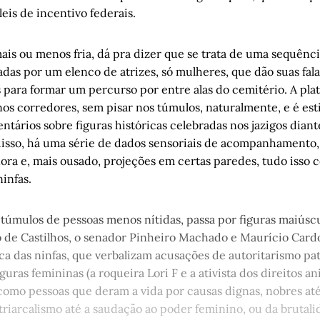
alta voltagem
, por Marcia Benetti 
eis de incentivo federais.
a sem adeus, Mariana
, por Tiago Maria
lomba do cemitério
, por Luís Augusto Fischer
is ou menos fria, dá pra dizer que se trata de uma sequênc
das por um elenco de atrizes, só mulheres, que dão suas fala
a, Os Saltimbancos e O Cio da Terra
, por Arthur de Faria
s para formar um percurso por entre alas do cemitério. A plat
re, 1891-95: os primeiros anos da Gazetinha, republicana, maçôni
nos corredores, sem pisar nos túmulos, naturalmente, e é es
acionalista
, por Arnoldo Doberstein
entários sobre figuras históricas celebradas nos jazigos diant
uerra do sono: Capítulo III – O asfalto
, por Cristiano Fretta
disso, há uma série de dados sensoriais de acompanhamento,
onora e, mais ousado, projeções em certas paredes, tudo isso
ninfas.
 túmulos de pessoas menos nítidas, passa por figuras maiúsc
lio de Castilhos, o senador Pinheiro Machado e Maurício Cardo
ica das ninfas, que verbalizam acusações de autoritarismo pat
guras femininas (a roqueira Lori F e a ativista dos direitos a
como pessoas que deram a vida por causas dignas, nobres até
atriarcalismo até a saudação ao poder feminino, ou da brutal