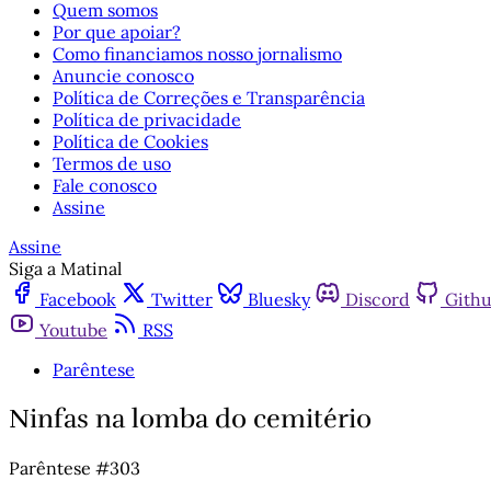
Quem somos
Por que apoiar?
Como financiamos nosso jornalismo
Anuncie conosco
Política de Correções e Transparência
Política de privacidade
Política de Cookies
Termos de uso
Fale conosco
Assine
Assine
Siga a Matinal
Facebook
Twitter
Bluesky
Discord
Gith
Youtube
RSS
Parêntese
Ninfas na lomba do cemitério
Parêntese #303