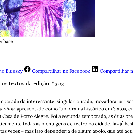
erbase
no Bluesky
Compartilhar no Facebook
Compartilhar 
 os textos da edição #303
s Arnett Macalé da Silva
, por Luciano Mello
sar: um olho na literatura, outro na vida
, por Helena Terra
mporada da interessante, singular, ousada, inovadora, arrisc
a ninfa
, apresentado como “um drama histórico em 3 atos, ent
para “O Agente Secreto”
, por Álvaro Magalhães
a Casa de Porto Alegre. Foi a segunda temporada, as duas br
a várzea
, por Geraldo Hasse
ticamente todas as montagens de teatro na cidade, faz já ba
o redes
, por Juremir Machado da Silva
tas vezes – mas isso dependeria de algum apoio, que até aqui