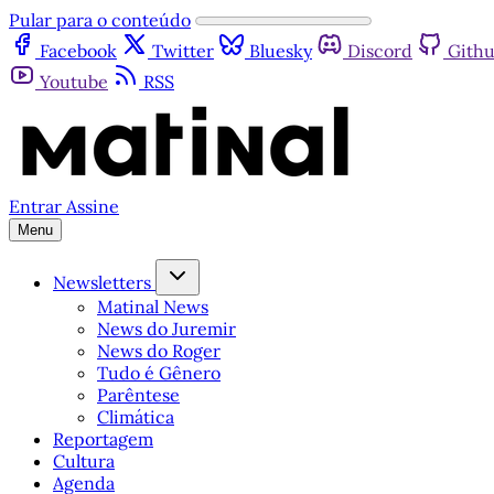
Pular para o conteúdo
Facebook
Twitter
Bluesky
Discord
Gith
Youtube
RSS
Entrar
Assine
Menu
Newsletters
Matinal News
News do Juremir
News do Roger
Tudo é Gênero
Parêntese
Climática
Reportagem
Cultura
Agenda