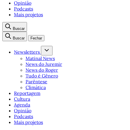
Opinião
Podcasts
Mais projetos
Buscar
Buscar
Fechar
Newsletters
Matinal News
News do Juremir
News do Roger
Tudo é Gênero
Parêntese
Climática
Reportagem
Cultura
Agenda
Opinião
Podcasts
Mais projetos