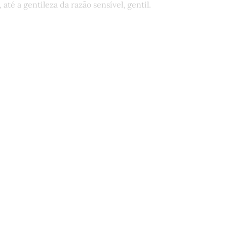
 até a gentileza da razão sensível, gentil.
st está disponível apenas para quem
Matinal
Assine agora
Já tem uma conta?
Entrar