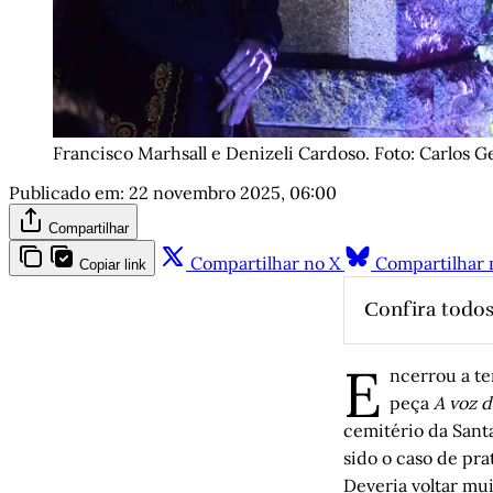
Francisco Marhsall e Denizeli Cardoso. Foto: Carlos G
Publicado em:
22 novembro 2025, 06:00
Compartilhar
Compartilhar no X
Compartilhar 
Copiar link
Confira todos
Sobre Jard
E
Raduan Nas
ncerrou a te
peça
A voz d
Perguntas 
cemitério da Sant
Serranos n
sido o caso de pra
Cidades sã
Deveria voltar mui