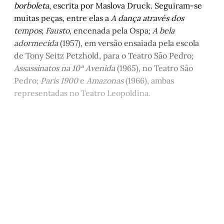
borboleta
, escrita por Maslova Druck. Seguiram-se
muitas peças, entre elas a
A dança através dos
tempos
;
Fausto
, encenada pela Ospa;
A bela
adormecida
(1957), em versão ensaiada pela escola
de Tony Seitz Petzhold, para o Teatro São Pedro;
Assassinatos na 10ª Avenida
(1965), no Teatro São
Pedro;
Paris 1900
e
Amazonas
(1966), ambas
representadas no Teatro Leopoldina.
Este post está disponível
apenas para quem apoia a
Matinal
Assine agora