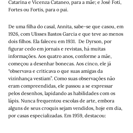
1903: A morte de Barros Cassal, memória e 
Catarina e Vicenza Cataneo, para a mãe; e José Foti,
esquecimentos
Fortes ou Fortis, para o pai.
De uma filha do casal, Annita, sabe-se que casou, em
1926, com Ulisses Bastos Garcia e que teve ao menos
dois filhos. Ela faleceu em 1931. De Dyrson, por
figurar cedo em jornais e revistas, há muitas
informações. Aos quatro anos, conforme a mãe,
começou a desenhar bonecas. Aos cinco, ele já
“observava e criticava o que suas amigas da
vizinhança vestiam”. Como suas observações não
eram compreendidas, ele passou a se expressar
pelos desenhos, lapidando as habilidades com os
lápis. Nunca frequentou escolas de arte, embora
alguns de seus croquis sejam vendidos, hoje em dia,
por casas especializadas. Em 1959, destacou: