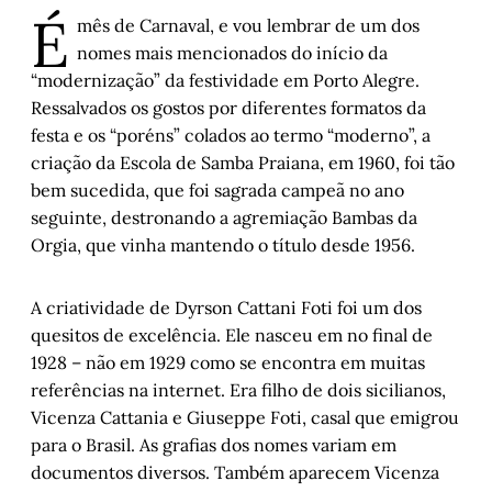
É
mês de Carnaval, e vou lembrar de um dos
Geração Z não gosta de carnaval?
nomes mais mencionados do início da
“modernização” da festividade em Porto Alegre.
“Ó, abre alas, que eu quero passar”: Dyrson 
Ressalvados os gostos por diferentes formatos da
Cattani
festa e os “poréns” colados ao termo “moderno”, a
Estória enviesada
criação da Escola de Samba Praiana, em 1960, foi tão
bem sucedida, que foi sagrada campeã no ano
Entre casa e marido
seguinte, destronando a agremiação Bambas da
Histórias de Autógrafos: Michael Ruse em 
Orgia, que vinha mantendo o título desde 1956.
Levando Darwin a sério
Pedaço de uma vida íntegra
A criatividade de Dyrson Cattani Foti foi um dos
quesitos de excelência. Ele nasceu em no final de
1928 – não em 1929 como se encontra em muitas
O “avô” dos estudos do livro e da edição no Brasil
referências na internet. Era filho de dois sicilianos,
Vicenza Cattania e Giuseppe Foti, casal que emigrou
A medida das coisas humanas: Capítulo III
para o Brasil. As grafias dos nomes variam em
documentos diversos. Também aparecem Vicenza