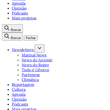
Agenda
Opinião
Podcasts
Mais projetos
Buscar
Buscar
Fechar
Newsletters
Matinal News
News do Juremir
News do Roger
Tudo é Gênero
Parêntese
Climática
Reportagem
Cultura
Agenda
Opinião
Podcasts
Mais projetos