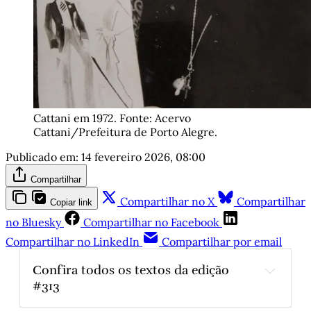
Cattani em 1972. Fonte: Acervo 
Cattani/Prefeitura de Porto Alegre.
Publicado em:
14 fevereiro 2026, 08:00
Compartilhar
Compartilhar no X
Compartilhar
Copiar link
no Bluesky
Compartilhar no Facebook
Compartilhar no LinkedIn
Compartilhar por email
Confira todos os textos da edição 
#313
Nem toda mistura é boa