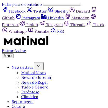
Pular para o conteúdo
Facebook
Twitter
Bluesky
Discord
Github
Instagram
Linkedin
Mastodon
Pinterest
Reddit
Telegram
Threads
Tiktok
Whatsapp
Youtube
RSS
Entrar
Assine
Menu
Newsletters
Matinal News
News do Juremir
News do Roger
Tudo é Gênero
Parêntese
Climática
Reportagem
Cultura