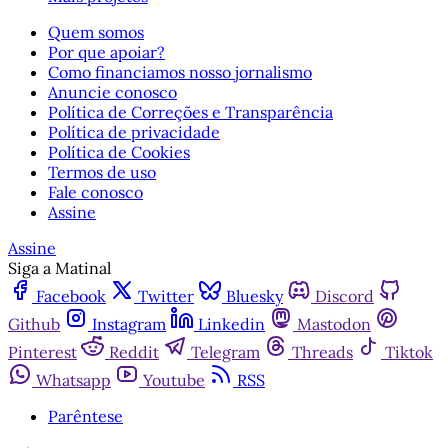
Quem somos
Por que apoiar?
Como financiamos nosso jornalismo
Anuncie conosco
Política de Correções e Transparência
Política de privacidade
Política de Cookies
Termos de uso
Fale conosco
Assine
Assine
Siga a Matinal
Facebook
Twitter
Bluesky
Discord
Github
Instagram
Linkedin
Mastodon
Pinterest
Reddit
Telegram
Threads
Tiktok
Whatsapp
Youtube
RSS
Parêntese