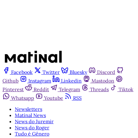
Já tem uma conta?
Entrar
Facebook
Twitter
Bluesky
Discord
Github
Instagram
Linkedin
Mastodon
Pinterest
Reddit
Telegram
Threads
Tiktok
Whatsapp
Youtube
RSS
Newsletters
Matinal News
News do Juremir
News do Roger
Tudo é Gênero