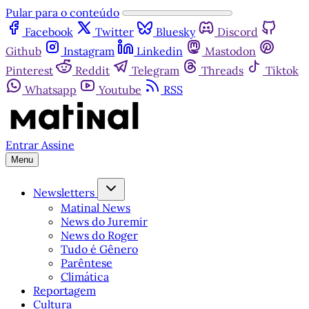
Pular para o conteúdo
Facebook
Twitter
Bluesky
Discord
Github
Instagram
Linkedin
Mastodon
Pinterest
Reddit
Telegram
Threads
Tiktok
Whatsapp
Youtube
RSS
Entrar
Assine
Menu
Newsletters
Matinal News
News do Juremir
News do Roger
Tudo é Gênero
Parêntese
Climática
Reportagem
Cultura