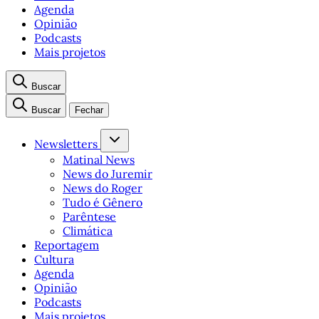
Agenda
Opinião
Podcasts
Mais projetos
Buscar
Buscar
Fechar
Newsletters
Matinal News
News do Juremir
News do Roger
Tudo é Gênero
Parêntese
Climática
Reportagem
Cultura
Agenda
Opinião
Podcasts
Mais projetos