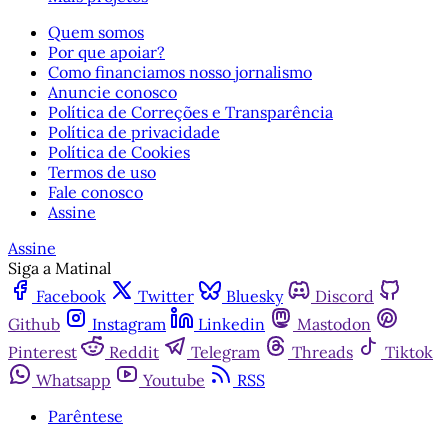
Quem somos
Por que apoiar?
Como financiamos nosso jornalismo
Anuncie conosco
Política de Correções e Transparência
Política de privacidade
Política de Cookies
Termos de uso
Fale conosco
Assine
Assine
Siga a Matinal
Facebook
Twitter
Bluesky
Discord
Github
Instagram
Linkedin
Mastodon
Pinterest
Reddit
Telegram
Threads
Tiktok
Whatsapp
Youtube
RSS
Parêntese