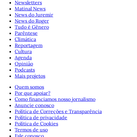
Newsletters
Matinal News
News do Juremir
News do Roger
Tudo é Gênero
Parêntese
Climática
Reportagem
Cultura
Agenda
Opinião
Podcasts
Mais projetos
Quem somos
Por que apoiar?
Como financiamos nosso jornalismo
Anuncie conosco
Política de Correções e Transparência
Política de privacidade
Política de Cookies
Termos de uso
Fale conosco