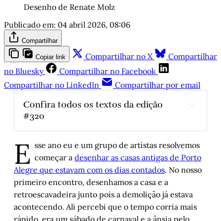
Desenho de Renate Molz
Publicado em:
04 abril 2026, 08:06
Compartilhar
Compartilhar no X
Compartilhar
Copiar link
no Bluesky
Compartilhar no Facebook
Compartilhar no LinkedIn
Compartilhar por email
Confira todos os textos da edição 
#320
O dia em que entrei na casa destruída mais 
E
famosa da cidade
, por Tina Perrone
sse ano eu e um grupo de artistas resolvemos
Eleições 2026: o que está em jogo?
, por 
começar a
desenhar as casas antigas de Porto
Álvaro Magalhães
Alegre que estavam com os dias contados
. No nosso
Cony 100 anos – Uma caderneta para 
primeiro encontro, desenhamos a casa e a
Havana
, por Marina Ruivo
retroescavadeira junto pois a demolição já estava
acontecendo. Ali percebi que o tempo corria mais
O rock gaúcho – Parte II
, por Arthur de 
Faria
rápido, era um sábado de carnaval e a ânsia pelo