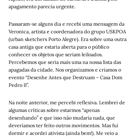
apagamento parecia urgente.
O Pampa além das planícies
, por Luís 
Augusto Fischer, Gabriela Meirelles, Stela 
Rates e Gilsane von Poser
Passaram-se alguns dia e recebi uma mensagem da
Gonçalo Ferraz: "Tive a fantasia de escrever 
Veronica, artista e coordenadora do grupo USKPOA
uma história sobre arquétipos humanos"
, 
(urban sketchers Porto Alegre). Era sobre uma outra
por Luís Augusto Fischer e Gonçalo Ferraz
casa antiga que estaria aberta para o público
Lu Faccini – Sigo mudando
, por Luís 
conhecer os objetos que seriam leiloados.
Augusto Fischer e Lu Faccini
Percebemos que seria mais uma na nossa lista das
Cordel do Corte Raso – Preâmbulo
, por 
apagadas da cidade. Nos organizamos e criamos o
Gonçalo Ferraz
evento “Desenhe Antes que Destruam – Casa Dom
A medida das coisas humanas: Capítulo X
, 
Pedro II”.
por Helena Terra
Na noite anterior, me percebi reflexiva. Lembrei de
algumas críticas sobre estarmos “apenas
desenhando” e que isso não mudaria nada, que
deveríamos ter feito outros movimentos. Mas fui
dormir e acordei ativista (ainda bem!). Me veio a