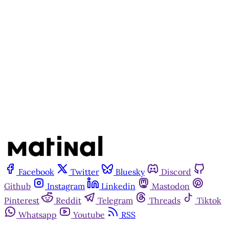
Matinal
Assine agora
Já tem uma conta?
Entrar
Facebook
Twitter
Bluesky
Discord
Github
Instagram
Linkedin
Mastodon
Pinterest
Reddit
Telegram
Threads
Tiktok
Whatsapp
Youtube
RSS